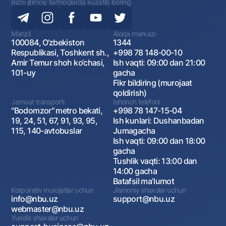
Bizni ijtimoiy tarmoqlarda kuzatib boring
Manzil
Aloqa markazi
100084, O‘zbekiston
1344
Respublikasi, Toshkent sh.,
+998 78 148-00-10
Amir Temur shoh ko‘chasi,
Ish vaqti: 09:00 dan 21:00
101-uy
gacha
Fikr bildiring (murojaat
qoldirish)
Jamoat transporti
Ishonch telefoni
"Bodomzor" metro bekati,
+998 78 147-15-04
19, 24, 51, 67, 91, 93, 95,
Ish kunlari: Dushanbadan
115, 140-avtobuslar
Jumagacha
Ish vaqti: 09:00 dan 18:00
gacha
Tushlik vaqti: 13:00 dan
14:00 gacha
Batafsil maʼlumot
Korporativ murojatlar uchun
Jismoniy shaxslar uchun
info@nbu.uz
support@nbu.uz
webmaster@nbu.uz
Yuridik shaxslar uchun