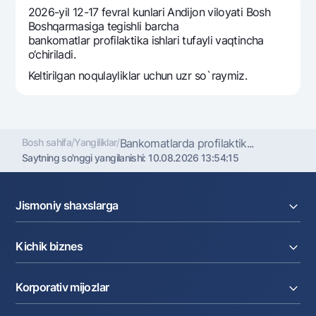
Sayohatchiga
National Green
Yevro
2026-yil 12-17 fevral kunlari Andijon viloyati Bosh
UzCard/HUMO
Boshqarmasiga tegishli barcha
Eskrou hisobvarag‘i
Hamma uchun USD uchun
bankomatlar profilaktika ishlari tufayli vaqtincha
Visa
Talab qilib olinguncha USD
o‘chiriladi.
Tariflar
Visa FIFA
Oltin omonat
Keltirilgan noqulayliklar uchun uzr so`raymiz.
Mastercard
Aksiyalar
NBU’dan oltin quymalar
Ish haqi
Kumush omonat
Milliy mobil ilovasi
Garmin pay
Bosh sahifa
/
Yangiliklar
/
Bankomatlarda profilaktik...
Ko'p beriladigan savollar
Saytning so'nggi yangilanishi:
10.08.2026 13:54:15
Sayt bo‘yicha qidiring
Jismoniy shaxslarga
Kreditlar
Kichik biznes
Omonatlar
Kartalar
Qidirish
Foydali havolalar
Joriy hisob raqam
Pul oʻtkazmalari
Ko'p beriladigan savollar
Korporativ mijozlar
Kreditlar
Valyutalar kursi
Matbuot markazi
Ekvayring
Tariflar