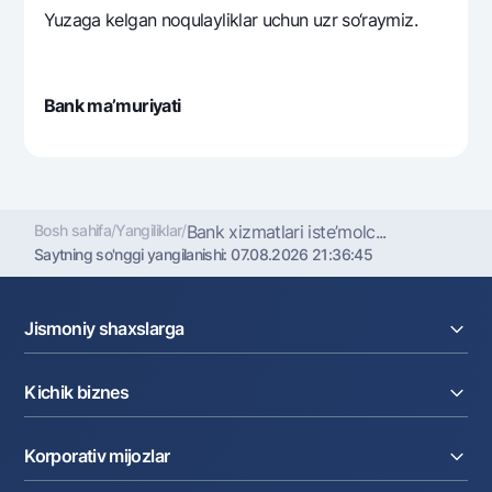
Ofis va bankomatlar
Yuzaga kеlgan noqulayliklar uchun uzr so‘raymiz.
Shaxsiy ma'lumotlarni qayta ishlashga rozilik berish
Bizni ijtimoiy tarmoqlarda kuzatib boring
Bank ma’muriyati
Aloqa markazi
+998 78 148-00-10
1344
Bosh sahifa
/
Yangiliklar
/
Bank xizmatlari istе’molc...
Saytning so'nggi yangilanishi:
07.08.2026 21:36:45
Jismoniy shaxslarga
Kreditlar
Kichik biznes
Omonatlar
Kartalar
Joriy hisob raqam
Pul oʻtkazmalari
Korporativ mijozlar
Kreditlar
Valyutalar kursi
Ekvayring
Tariflar