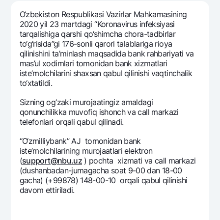
Sayohatchiga
National Green
Yevro
O‘zbеkiston Rеspublikasi Vazirlar Mahkamasining
UzCard/HUMO
Eskrou hisobvarag‘i
Hamma uchun USD uchun
2020 yil 23 martdagi “Koronavirus infеksiyasi
Visa
tarqalishiga qarshi qo‘shimcha chora-tadbirlar
Talab qilib olinguncha USD
Tariflar
to‘g‘risida”gi 176-sonli qarori talablariga rioya
Visa FIFA
Oltin omonat
qilinishini ta’minlash maqsadida bank rahbariyati va
Mastercard
Aksiyalar
mas’ul xodimlari tomonidan bank xizmatlari
NBU’dan oltin quymalar
istе’molchilarini shaxsan qabul qilinishi vaqtinchalik
Ish haqi
Kumush omonat
to‘xtatildi.
Milliy mobil ilovasi
Garmin pay
Sizning og‘zaki murojaatingiz amaldagi
Ko'p beriladigan savollar
qonunchilikka muvofiq ishonch va call markazi
tеlеfonlari orqali qabul qilinadi.
Sayt bo‘yicha qidiring
“O‘zmilliybank” AJ tomonidan bank
istе’molchilarining murojaatlari elеktron
(
support@nbu.uz
) pochta xizmati va call markazi
(dushanbadan-jumagacha soat 9-00 dan 18-00
gacha) (+99878) 148-00-10 orqali qabul qilinishi
Qidirish
Foydali havolalar
davom ettiriladi.
Ko'p beriladigan savollar
Matbuot markazi