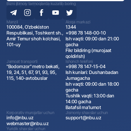
Bizni ijtimoiy tarmoqlarda kuzatib boring
Manzil
Aloqa markazi
100084, O‘zbekiston
1344
Respublikasi, Toshkent sh.,
+998 78 148-00-10
Amir Temur shoh ko‘chasi,
Ish vaqti: 09:00 dan 21:00
101-uy
gacha
Fikr bildiring (murojaat
qoldirish)
Jamoat transporti
Ishonch telefoni
"Bodomzor" metro bekati,
+998 78 147-15-04
19, 24, 51, 67, 91, 93, 95,
Ish kunlari: Dushanbadan
115, 140-avtobuslar
Jumagacha
Ish vaqti: 09:00 dan 18:00
gacha
Tushlik vaqti: 13:00 dan
14:00 gacha
Batafsil maʼlumot
Korporativ murojatlar uchun
Jismoniy shaxslar uchun
info@nbu.uz
support@nbu.uz
webmaster@nbu.uz
Yuridik shaxslar uchun