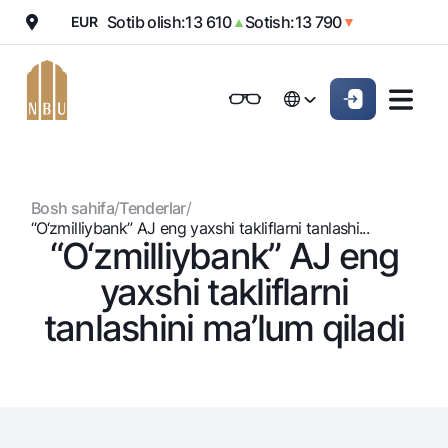
Sotib olish:
13 610
Sotish:
13 790
EUR
▲
▼
Onlayn-bank
Jismoniy shaxslarga (Milliy)
Jismoniy shaxslarga (Milliy
Oddiy versiya
Русский
Jismoniy shaxslarga
Kichik biznes uchun
Korporativ mijozl
Русский
Biznes uchun (iBank)
Biznes uchun (iBank)
Oq-qora versiya
Bosh sahifa
/
Tenderlar
/
Shaxsiy kabinet
Shaxsiy kabinet
Ovozni yoqish
Jismoniy shaxslarga
“O‘zmilliybank” AJ eng yaxshi takliflarni tanlashi...
“O‘zmilliybank” AJ eng
Kreditlar
yaxshi takliflarni
Ipoteka
Omonatlar
tanlashini ma’lum qiladi
Avtokredit
Hamma uchun
Kartalar
Mikroqarz
Jozibali
Bepul
Ta’lim krеditi
Pul oʻtkazmalari
Vozmojno vse
Premial
Overdraft
Talab qilib olinguncha
Valyutalar kursi