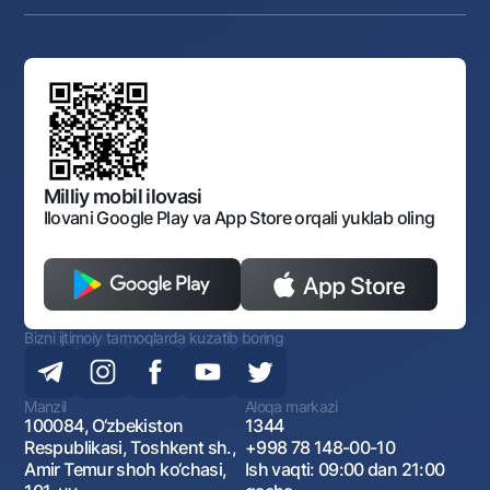
Karyera
Anderrayting
Auksionlar
Bank tarkibi
Yuqori turuvchi organlar saytlariga havolalar
Mahalla bankiri
Bank Boshqaruvi
Standart shartnomalar
Ofis va bankomatlar
Aksilkorrupsiya
Normativ-huquqiy hujjatlar loyihalarini muhokama qilish
Shaxsiy ma'lumotlarni qayta ishlashga rozilik berish
Korporativ uslub
Normativ huquqiy hujjatlar
O‘zbekiston Tasviriy san’at galereyasi
Sayt haritasi
O'zbekiston Respublikasi Tashqi Iqtisodiy Faoliyat Milliy
Bankining ish tartibi va rejimi
Ochiq ma'lumotlar
Monopoliyaga qarshi komplaens
Milliy mobil ilovasi
Ilovani Google Play va App Store orqali yuklab oling
Bizni ijtimoiy tarmoqlarda kuzatib boring
Manzil
Aloqa markazi
100084, O‘zbekiston
1344
Respublikasi, Toshkent sh.,
+998 78 148-00-10
Amir Temur shoh ko‘chasi,
Ish vaqti: 09:00 dan 21:00