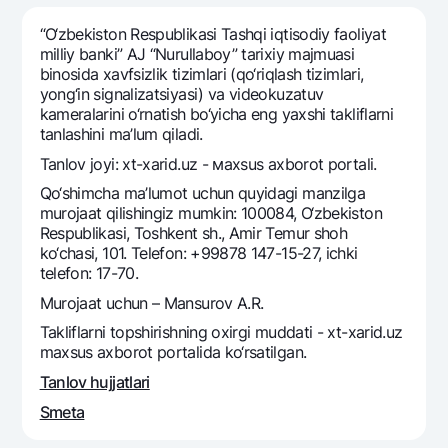
Sayohatchiga
National Green
Yevro
UzCard/HUMO
“O‘zbekiston Respublikasi Tashqi iqtisodiy faoliyat
Eskrou hisobvarag‘i
Hamma uchun USD uchun
milliy banki” AJ “Nurullaboy” tarixiy majmuasi
Visa
binosida xavfsizlik tizimlari (qo‘riqlash tizimlari,
Talab qilib olinguncha USD
Tariflar
Visa FIFA
yong‘in signalizatsiyasi) va videokuzatuv
Oltin omonat
kameralarini o‘rnatish bo‘yicha eng yaxshi takliflarni
Mastercard
Aksiyalar
tanlashini ma’lum qiladi.
NBU’dan oltin quymalar
Ish haqi
Tanlov joyi: xt-xarid.uz - мaxsus axborot portali.
Kumush omonat
Milliy mobil ilovasi
Garmin pay
Qo‘shimcha ma’lumot uchun quyidagi manzilga
murojaat qilishingiz mumkin: 100084, O‘zbekiston
Ko'p beriladigan savollar
Respublikasi, Toshkent sh., Amir Temur shoh
ko‘chasi, 101. Telefon: +99878 147-15-27, ichki
Sayt bo‘yicha qidiring
telefon: 17-70.
Murojaat uchun – Mansurov A.R.
Takliflarni topshirishning oxirgi muddati - xt-xarid.uz
maxsus axborot portalida ko‘rsatilgan.
Qidirish
Tanlov hujjatlari
Foydali havolalar
Ko'p beriladigan savollar
Smeta
Matbuot markazi