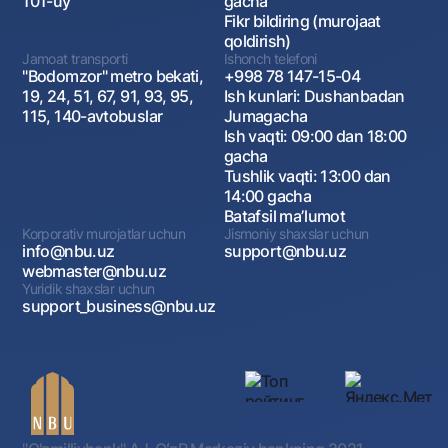
101-uy
gacha
Fikr bildiring (murojaat
qoldirish)
Jamoat transporti
Ishonch telefoni
"Bodomzor" metro bekati,
+998 78 147-15-04
19, 24, 51, 67, 91, 93, 95,
Ish kunlari: Dushanbadan
115, 140-avtobuslar
Jumagacha
Ish vaqti: 09:00 dan 18:00
gacha
Tushlik vaqti: 13:00 dan
14:00 gacha
Batafsil maʼlumot
Korporativ murojatlar uchun
Jismoniy shaxslar uchun
info@nbu.uz
support@nbu.uz
webmaster@nbu.uz
Yuridik shaxslar uchun
support_business@nbu.uz