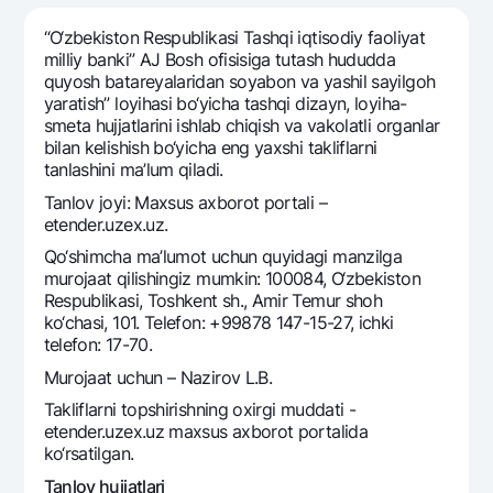
Sayohatchiga
National Green
Yevro
UzCard/HUMO
“O‘zbekiston Respublikasi Tashqi iqtisodiy faoliyat
Eskrou hisobvarag‘i
Hamma uchun USD uchun
milliy banki” AJ Bosh ofisisiga tutash hududda
Visa
quyosh batareyalaridan soyabon va yashil sayilgoh
Talab qilib olinguncha USD
Tariflar
Visa FIFA
yaratish” loyihasi bo‘yicha tashqi dizayn, loyiha-
Oltin omonat
smeta hujjatlarini ishlab chiqish va vakolatli organlar
Mastercard
Aksiyalar
bilan kelishish bo‘yicha eng yaxshi takliflarni
NBU’dan oltin quymalar
Ish haqi
tanlashini ma’lum qiladi.
Kumush omonat
Milliy mobil ilovasi
Garmin pay
Tanlov joyi: Maxsus axborot portali –
etender.uzex.uz.
Ko'p beriladigan savollar
Qo‘shimcha ma’lumot uchun quyidagi manzilga
murojaat qilishingiz mumkin: 100084, O‘zbekiston
Sayt bo‘yicha qidiring
Respublikasi, Toshkent sh., Amir Temur shoh
ko‘chasi, 101. Telefon: +99878 147-15-27, ichki
telefon: 17-70.
Murojaat uchun – Nazirov L.B.
Takliflarni topshirishning oxirgi muddati -
Qidirish
Foydali havolalar
etender.uzex.uz maxsus axborot portalida
Ko'p beriladigan savollar
ko‘rsatilgan.
Matbuot markazi
Tanlov hujjatlari