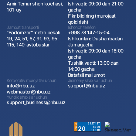
Amir Temur shoh ko‘chasi,
Ish vaqti: 09:00 dan 21:00
101-uy
gacha
Fikr bildiring (murojaat
qoldirish)
Jamoat transporti
Ishonch telefoni
"Bodomzor" metro bekati,
+998 78 147-15-04
19, 24, 51, 67, 91, 93, 95,
Ish kunlari: Dushanbadan
115, 140-avtobuslar
Jumagacha
Ish vaqti: 09:00 dan 18:00
gacha
Tushlik vaqti: 13:00 dan
14:00 gacha
Batafsil maʼlumot
Korporativ murojatlar uchun
Jismoniy shaxslar uchun
info@nbu.uz
support@nbu.uz
webmaster@nbu.uz
Yuridik shaxslar uchun
support_business@nbu.uz