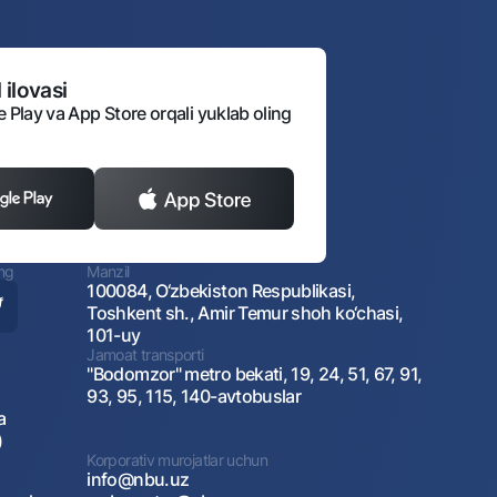
 ilovasi
e Play va App Store orqali yuklab oling
ing
Manzil
100084, O‘zbekiston Respublikasi,
Toshkent sh., Amir Temur shoh ko‘chasi,
101-uy
Jamoat transporti
"Bodomzor" metro bekati, 19, 24, 51, 67, 91,
93, 95, 115, 140-avtobuslar
a
)
Korporativ murojatlar uchun
info@nbu.uz