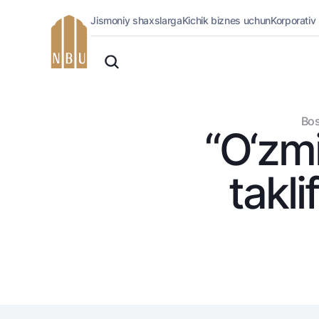
Jismoniy shaxslarga
Kichik biznes uchun
Korporativ
Onlayn-bank
O'zbek
Jismoniy shaxslarga (Milliy)
Oddiy versiya
Jismoniy shaxslarga
Biznes uchun (iBank)
Oq-qora versiya
Bos
Shaxsiy kabinet
“O‘zmi
Ovozni yoqish
Kreditlar
Ipoteka
takli
Avtokredit
Mikroqarz
Ta’lim krеditi
Overdraft
National Green