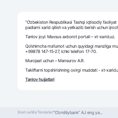
“O‘zbekiston Respublikasi Tashqi iqtisodiy faoliyat 
Pul oʻtkazmalari
padlarni xarid qilish va yetkazib bеrish uchun ijroch
Tariflar
Ko'p beriladigan savollar
Tanlov joyi: Maxsus axborot portali – xt-xarid.uz.
Qo‘shimcha ma’lumot uchun quyidagi manzilga muroj
+99878 147-15-27, ichki telefon: 17-70.
Sayt bo‘yicha qidiring
Murojaat uchun – Mansurov A.R.
Takliflarni topshirishning oxirgi muddati - xt-xarid
Tanlov hujjatlari
Qidirish
Foydali havolalar
Ko'p beriladigan savollar
Matbuot markazi
Ofis va bank
Bizni ijtimoiy tarmoqlarda kuzatib boring
Bosh sahifa
/
Tenderlar
/
“O‘zmilliybank” AJ eng ya...