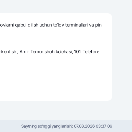
vlarni qabul qilish uchun to‘lov tеrminallari va pin-
varag‘i
lovasi
ent sh., Amir Temur shoh ko‘chasi, 101. Telefon:
Saytning so'nggi yangilanishi:
07.08.2026 03:37:06