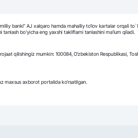
NBU’dan oltin quymalar
Garmin pay
Kumush omonat
milliy banki” AJ xalqaro hamda mahalliy to‘lov kartalar orqali to`lo
Valyutalar kursi
Eskrou hisob
i tanlash bo'yicha eng yaxshi takliflarni tanlashini ma’lum qiladi.
Aksiyalar
Milliy mobil i
aat qilishingiz mumkin: 100084, O‘zbekiston Respublikasi, Toshk
.uz maxsus axborot portalida ko‘rsatilgan.
omatlar
Shaxsiy ma'lumotlarni qayta ishlashga rozilik berish
Aloqa markazi
+998 78 148-00-10
1344