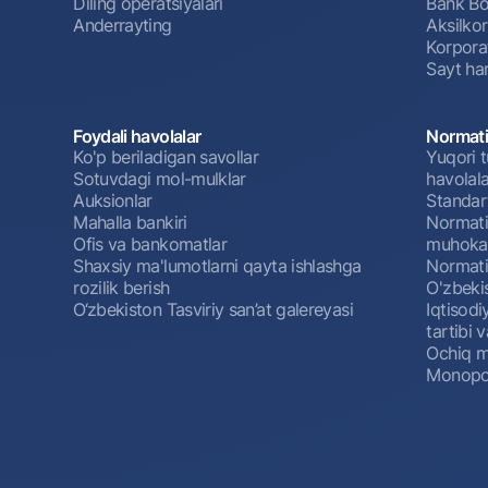
Diling operatsiyalari
Bank Bo
Anderrayting
Aksilko
Korpora
Sayt har
Foydali havolalar
Normati
Ko'p beriladigan savollar
Yuqori t
Sotuvdagi mol-mulklar
havolala
Auksionlar
Standar
Mahalla bankiri
Normativ
Ofis va bankomatlar
muhokam
Shaxsiy ma'lumotlarni qayta ishlashga
Normativ
rozilik berish
O'zbeki
O‘zbekiston Tasviriy san’at galereyasi
Iqtisodi
tartibi v
Ochiq m
Monopol