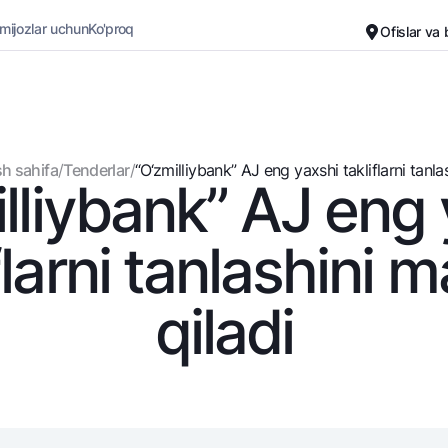
 mijozlar uchun
Ko'proq
Ofislar va
Karyera
Bank haqida
Kichik biznes uchun
Oddiy versiya
h sahifa
/
Tenderlar
/
“O‘zmilliybank” AJ eng yaxshi takliflarni tanlash
lliybank” AJ eng
Oq-qora versiya
Omonatlar
Kartalar
Ovozni yoqish
Hamma uchun
Bepul
flarni tanlashini 
Jozibali
Premial
Vozmojno vse
Sayohatchiga
qiladi
Talab qilib olinguncha
UzCard/HUMO
Yevro
Visa
Hamma uchun USD uchun
Visa FIFA
Talab qilib olinguncha USD
Mastercard
Oltin omonat
Ish haqi