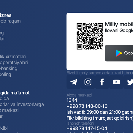
biznes
isob raqam
Milliy mobil
r
Ilovani Googl
ng
lar
ik xizmatlari
operatsiyalari
t-banking
Bizni ijtimoiy tarmoqlarda kuzatib bor
oling
qida ma'lumot
Aloqa markazi
qida
1344
rlar va investorlarga
+998 78 148-00-10
 markazi
Ish vaqti: 09:00 dan 21:00 gach
ar
Fikr bildiring (murojaat qoldirish
Ishonch telefoni
kibi
+998 78 147-15-04