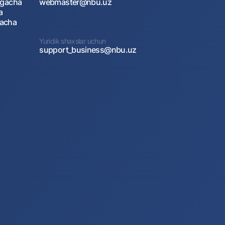
agacha
webmaster@nbu.uz
a
gacha
Yuridik shaxslar uchun
support_business@nbu.uz