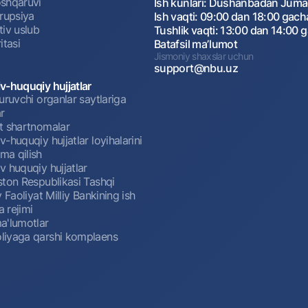
shqaruvi
Ish kunlari: Dushanbadan Jum
rrupsiya
Ish vaqti: 09:00 dan 18:00 gach
tiv uslub
Tushlik vaqti: 13:00 dan 14:00 
itasi
Batafsil maʼlumot
Jismoniy shaxslar uchun
support@nbu.uz
v-huquqiy hujjatlar
uruvchi organlar saytlariga
r
t shartnomalar
-huquqiy hujjatlar loyihalarini
a qilish
 huquqiy hujjatlar
ston Respublikasi Tashqi
y Faoliyat Milliy Bankining ish
a rejimi
a'lumotlar
iyaga qarshi komplaens