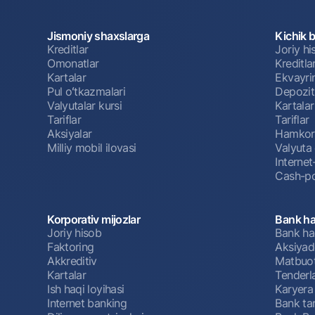
Jismoniy shaxslarga
Kichik 
Kreditlar
Joriy h
Omonatlar
Kreditla
Kartalar
Ekvayri
Pul oʻtkazmalari
Depozit
Valyutalar kursi
Kartalar
Tariflar
Tariflar
Aksiyalar
Hamkorl
Milliy mobil ilovasi
Valyuta 
Interne
Cash-po
Korporativ mijozlar
Bank ha
Joriy hisob
Bank ha
Faktoring
Aksiyado
Akkreditiv
Matbuot
Kartalar
Tenderl
Ish haqi loyihasi
Karyera
Internet banking
Bank tar