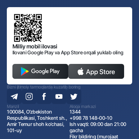
Yuqori turuvchi organlar saytlariga havolalar
Mahalla bankiri
Bank Boshqaruvi
Standart shartnomalar
Ofis va bankomatlar
Aksilkorrupsiya
Normativ-huquqiy hujjatlar loyihalarini muhokama qilish
Shaxsiy ma'lumotlarni qayta ishlashga rozilik berish
Korporativ uslub
Normativ huquqiy hujjatlar
O‘zbekiston Tasviriy san’at galereyasi
Sayt haritasi
O'zbekiston Respublikasi Tashqi Iqtisodiy Faoliyat Milliy
Bankining ish tartibi va rejimi
Ochiq ma'lumotlar
Monopoliyaga qarshi komplaens
Milliy mobil ilovasi
Ilovani Google Play va App Store orqali yuklab oling
Bizni ijtimoiy tarmoqlarda kuzatib boring
Manzil
Aloqa markazi
100084, O‘zbekiston
1344
Respublikasi, Toshkent sh.,
+998 78 148-00-10
Amir Temur shoh ko‘chasi,
Ish vaqti: 09:00 dan 21:00
101-uy
gacha
Fikr bildiring (murojaat