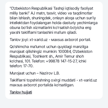
Sayohatchiga
National Green
Yevro
UzCard/HUMO
“O‘zbekiston Respublikasi Tashqi iqtisodiy faoliyat
Eskrou hisobvarag‘i
Hamma uchun USD uchun
milliy banki” AJ matn, tasvir, video va taqdimotlar
Visa
bilan ishlash, shuningdek, onlayn aloqa uchun sun'iy
Talab qilib olinguncha USD
Tariflar
Visa FIFA
intellektdan foydalangan holda dasturiy yechimlarga
Oltin omonat
obuna bo'lish xizmatlarini ko'rsatish bo‘yicha eng
Mastercard
Aksiyalar
yaxshi takliflarni tanlashini ma’lum qiladi.
NBU’dan oltin quymalar
Ish haqi
Tanlov joyi: xt-xarid.uz - мaxsus axborot portali.
Kumush omonat
Milliy mobil ilovasi
Garmin pay
Qo‘shimcha ma’lumot uchun quyidagi manzilga
murojaat qilishingiz mumkin: 100084, O‘zbekiston
Ko'p beriladigan savollar
Respublikasi, Toshkent sh., Amir Temur shoh
ko‘chasi, 101. Telefon: +99878 147-15-27, ichki
Sayt bo‘yicha qidiring
telefon: 17-70.
Murojaat uchun – Nazirov L.B.
Takliflarni topshirishning oxirgi muddati - xt-xarid.uz
maxsus axborot portalida ko‘rsatilgan.
Qidirish
Tanlov hujjati
Foydali havolalar
Ko'p beriladigan savollar
Matbuot markazi