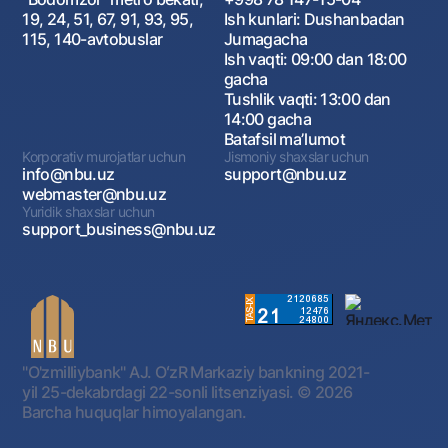
19, 24, 51, 67, 91, 93, 95,
Ish kunlari: Dushanbadan
115, 140-avtobuslar
Jumagacha
Ish vaqti: 09:00 dan 18:00
gacha
Tushlik vaqti: 13:00 dan
14:00 gacha
Batafsil maʼlumot
Korporativ murojatlar uchun
Jismoniy shaxslar uchun
info@nbu.uz
support@nbu.uz
webmaster@nbu.uz
Yuridik shaxslar uchun
support_business@nbu.uz
"O'zmilliybank" AJ. OʻzR Markaziy bankning 2021-
yil 25-dekabrdagi 22-sonli litsenziyasi.
© 2026
Barcha huquqlar himoyalangan.