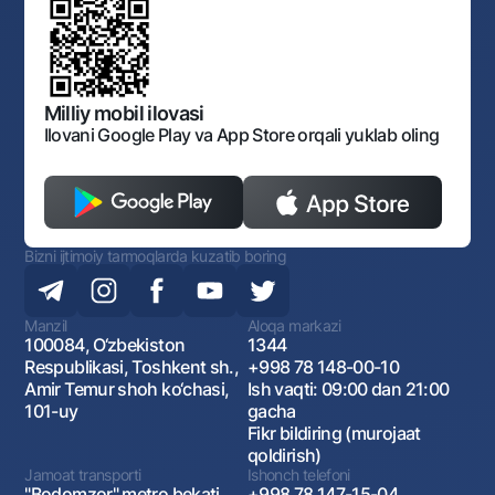
Shaxsiy ma'lumotlarni qayta ishlashga rozilik berish
Korporativ uslub
Normativ huquqiy hujjatlar
O‘zbekiston Tasviriy san’at galereyasi
Sayt haritasi
O'zbekiston Respublikasi Tashqi Iqtisodiy Faoliyat Milliy
Bankining ish tartibi va rejimi
Ochiq ma'lumotlar
Monopoliyaga qarshi komplaens
Milliy mobil ilovasi
Ilovani Google Play va App Store orqali yuklab oling
Bizni ijtimoiy tarmoqlarda kuzatib boring
Manzil
Aloqa markazi
100084, O‘zbekiston
1344
Respublikasi, Toshkent sh.,
+998 78 148-00-10
Amir Temur shoh ko‘chasi,
Ish vaqti: 09:00 dan 21:00
101-uy
gacha
Fikr bildiring (murojaat
qoldirish)
Jamoat transporti
Ishonch telefoni
"Bodomzor" metro bekati,
+998 78 147-15-04