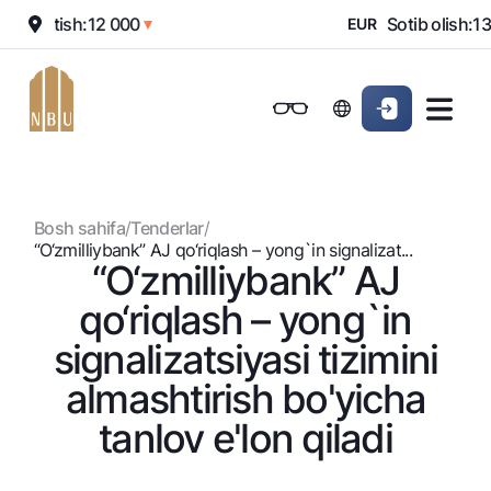
0
Sotish:
12 000
Sotib olish:
13 
▲
▼
EUR
Onlayn-bank
Jismoniy shaxslarga (Milliy)
Jismoniy shaxslarga (Milliy
Oddiy versiya
Jismoniy shaxslarga
Kichik biznes uchun
Korporativ mijozl
Biznes uchun (iBank)
Biznes uchun (iBank)
Oq-qora versiya
Bosh sahifa
/
Tenderlar
/
Shaxsiy kabinet
Shaxsiy kabinet
Ovozni yoqish
Jismoniy shaxslarga
“O‘zmilliybank” AJ qo‘riqlash – yong`in signalizat...
“O‘zmilliybank” AJ
Kreditlar
qo‘riqlash – yong`in
Ipoteka
Omonatlar
signalizatsiyasi tizimini
Avtokredit
Hamma uchun
almashtirish bo'yicha
Kartalar
Mikroqarz
Jozibali
tanlov e'lon qiladi
Bepul
Ta’lim krеditi
Pul oʻtkazmalari
Vozmojno vse
Premial
Overdraft
Talab qilib olinguncha
Valyutalar kursi