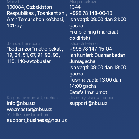
Manzil
Aloqa markazi
100084, O‘zbekiston
1344
Respublikasi, Toshkent sh.,
+998 78 148-00-10
Amir Temur shoh ko‘chasi,
Ish vaqti: 09:00 dan 21:00
101-uy
gacha
Fikr bildiring (murojaat
qoldirish)
Jamoat transporti
Ishonch telefoni
"Bodomzor" metro bekati,
+998 78 147-15-04
19, 24, 51, 67, 91, 93, 95,
Ish kunlari: Dushanbadan
115, 140-avtobuslar
Jumagacha
Ish vaqti: 09:00 dan 18:00
gacha
Tushlik vaqti: 13:00 dan
14:00 gacha
Batafsil maʼlumot
Korporativ murojatlar uchun
Jismoniy shaxslar uchun
info@nbu.uz
support@nbu.uz
webmaster@nbu.uz
Yuridik shaxslar uchun
support_business@nbu.uz