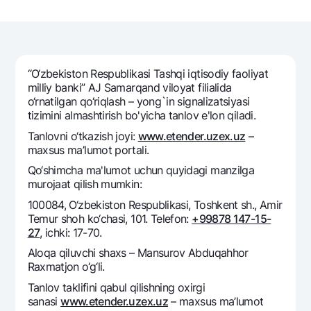
Sayohatchiga
National Green
Yevro
UzCard/HUMO
Eskrou hisobvarag‘i
Hamma uchun USD uchun
Visa
Talab qilib olinguncha USD
Tariflar
Visa FIFA
“O‘zbеkiston Rеspublikasi Tashqi iqtisodiy faoliyat
Oltin omonat
Mastercard
milliy banki” AJ Samarqand viloyat filialida
Aksiyalar
NBU’dan oltin quymalar
o‘rnatilgan qo‘riqlash – yong`in signalizatsiyasi
Ish haqi
tizimini almashtirish bo'yicha tanlov e'lon qiladi.
Kumush omonat
Milliy mobil ilovasi
Garmin pay
Tanlovni o‘tkazish joyi:
www.etender.uzex.uz
–
Ko'p beriladigan savollar
maxsus ma’lumot portali.
Qo‘shimcha ma'lumot uchun quyidagi manzilga
murojaat qilish mumkin:
Sayt bo‘yicha qidiring
100084, O‘zbekiston Respublikasi, Toshkent sh., Amir
Temur shoh ko‘chasi, 101. Telefon:
+99878 147-15-
27
, ichki: 17-70.
Aloqa qiluvchi shaxs – Mansurov Abduqahhor
Qidirish
Raxmatjon o‘g‘li.
Foydali havolalar
Ko'p beriladigan savollar
Tanlov taklifini qabul qilishning oxirgi
sanasi
www.etender.uzex.uz
– maxsus ma’lumot
Matbuot markazi