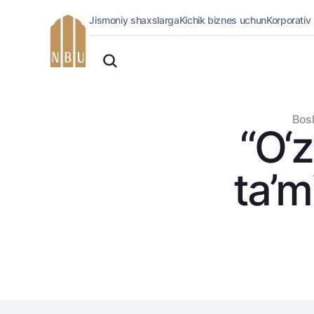
Jismoniy shaxslarga
Kichik biznes uchun
Korporativ
Onlayn-bank
O'zbek
Jismoniy shaxslarga (Milliy)
Oddiy versiya
Jismoniy shaxslarga
Biznes uchun (iBank)
Oq-qora versiya
Bosh
Shaxsiy kabinet
“O‘z
Ovozni yoqish
Kreditlar
Ipoteka
ta’m
Avtokredit
Mikroqarz
Ta’lim krеditi
Overdraft
National Green