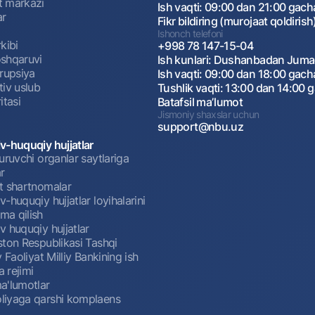
 markazi
Ish vaqti: 09:00 dan 21:00 gach
ar
Fikr bildiring (murojaat qoldirish
Ishonch telefoni
kibi
+998 78 147-15-04
shqaruvi
Ish kunlari: Dushanbadan Jum
rrupsiya
Ish vaqti: 09:00 dan 18:00 gach
tiv uslub
Tushlik vaqti: 13:00 dan 14:00 
itasi
Batafsil maʼlumot
Jismoniy shaxslar uchun
support@nbu.uz
v-huquqiy hujjatlar
uruvchi organlar saytlariga
r
t shartnomalar
-huquqiy hujjatlar loyihalarini
a qilish
 huquqiy hujjatlar
ston Respublikasi Tashqi
y Faoliyat Milliy Bankining ish
a rejimi
a'lumotlar
iyaga qarshi komplaens