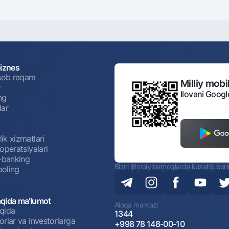
biznes
isob raqam
Milliy mobil
r
Ilovani Googl
ng
lar
ik xizmatlari
operatsiyalari
t-banking
Bizni ijtimoiy tarmoqlarda kuzatib bor
oling
qida ma'lumot
Aloqa markazi
qida
1344
rlar va investorlarga
+998 78 148-00-10