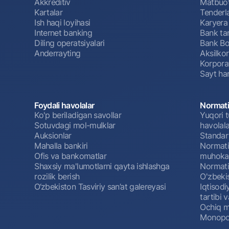
Akkreditiv
Matbuot
Kartalar
Tenderl
Ish haqi loyihasi
Karyera
Internet banking
Bank tar
Diling operatsiyalari
Bank Bo
Anderrayting
Aksilko
Korpora
Sayt har
Foydali havolalar
Normati
Ko'p beriladigan savollar
Yuqori t
Sotuvdagi mol-mulklar
havolala
Auksionlar
Standar
Mahalla bankiri
Normativ
Ofis va bankomatlar
muhokam
Shaxsiy ma'lumotlarni qayta ishlashga
Normativ
rozilik berish
O'zbeki
O‘zbekiston Tasviriy san’at galereyasi
Iqtisodi
tartibi v
Ochiq m
Monopol