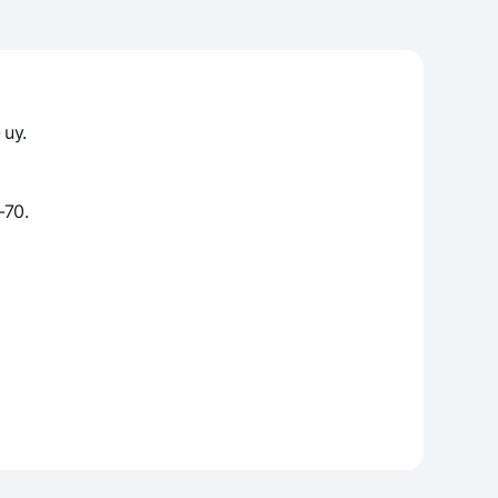
varag‘i
lovasi
 uy.
-70.