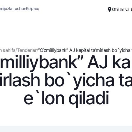
 mijozlar uchun
Ko'proq
Ofislar va
Karyera
Bank haqida
Kichik biznes uchun
Oddiy versiya
 sahifa
/
Tenderlar
/
“O‘zmilliybank” AJ kapital ta’mirlash bo`yicha t
milliybank” AJ ka
Oq-qora versiya
Omonatlar
Kartalar
Ovozni yoqish
Hamma uchun
Bepul
irlash bo`yicha t
Jozibali
Premial
Vozmojno vse
Sayohatchiga
e`lon qiladi
Talab qilib olinguncha
UzCard/HUMO
Yevro
Visa
Hamma uchun USD uchun
Visa FIFA
Talab qilib olinguncha USD
Mastercard
Oltin omonat
Ish haqi