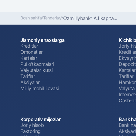
Bosh sahifa
/
Tenderlar
/
“O‘zmilliybank” AJ kapita...
Jismoniy shaxslarga
Kichik 
Kreditlar
Joriy h
Omonatlar
Kreditla
Kartalar
Ekvayri
Pul oʻtkazmalari
Depozit
Valyutalar kursi
Kartalar
Tariflar
Tariflar
Aksiyalar
Hamkorl
Milliy mobil ilovasi
Valyuta 
Interne
Cash-po
Korporativ mijozlar
Bank ha
Joriy hisob
Bank ha
Faktoring
Aksiyado