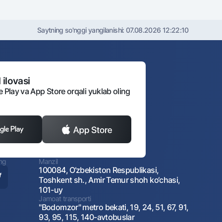
Saytning so'nggi yangilanishi:
07.08.2026 12:22:10
 ilovasi
e Play va App Store orqali yuklab oling
ing
Manzil
100084, O‘zbekiston Respublikasi,
Toshkent sh., Amir Temur shoh ko‘chasi,
101-uy
Jamoat transporti
"Bodomzor" metro bekati, 19, 24, 51, 67, 91,
93, 95, 115, 140-avtobuslar