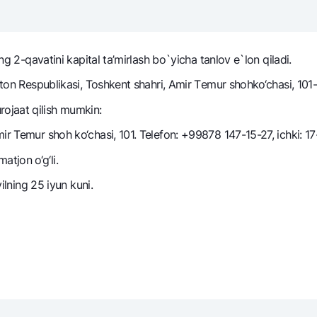
NBU’dan oltin quymalar
Garmin pay
Kumush omonat
ing 2-qavatini kapital ta’mirlash bo`yicha tanlov e`lon qiladi.
Valyutalar kursi
Eskrou hisob
Aksiyalar
Milliy mobil i
ston Respublikasi, Toshkent shahri, Amir Tеmur shohko‘chasi, 101-
ojaat qilish mumkin:
ir Temur shoh ko‘chasi, 101. Telefon: +99878 147-15-27, ichki: 17
tjon o‘g‘li.
yilning 25 iyun kuni.
omatlar
Shaxsiy ma'lumotlarni qayta ishlashga rozilik berish
Aloqa markazi
+998 78 148-00-10
1344