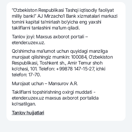
Sayohatchiga
National Green
Yevro
UzCard/HUMO
“O‘zbekiston Respublikasi Tashqi iqtisodiy faoliyat
Eskrou hisobvarag‘i
Hamma uchun USD uchun
milliy banki” AJ Mirzacho‘l Bank xizmatalari markazi
Visa
tomini kapital ta’mirlash bo‘yicha eng yaxshi
Talab qilib olinguncha USD
Tariflar
Visa FIFA
takliflarni tanlashini ma’lum qiladi.
Oltin omonat
Mastercard
Tanlov joyi: Maxsus axborot portali –
Aksiyalar
NBU’dan oltin quymalar
etender.uzex.uz.
Ish haqi
Kumush omonat
Milliy mobil ilovasi
Qo‘shimcha ma’lumot uchun quyidagi manzilga
Garmin pay
murojaat qilishingiz mumkin: 100084, O‘zbekiston
Respublikasi, Toshkent sh., Amir Temur shoh
Ko'p beriladigan savollar
ko‘chasi, 101. Telefon: +99878 147-15-27, ichki
telefon: 17-70.
Sayt bo‘yicha qidiring
Murojaat uchun – Mansurov A.R.
Takliflarni topshirishning oxirgi muddati -
etender.uzex.uz maxsus axborot portalida
ko‘rsatilgan.
Qidirish
Tanlov hujjatlari
Foydali havolalar
Ko'p beriladigan savollar
Matbuot markazi