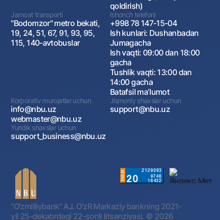
qoldirish)
Jamoat transporti
Ishonch telefoni
"Bodomzor" metro bekati,
+998 78 147-15-04
19, 24, 51, 67, 91, 93, 95,
Ish kunlari: Dushanbadan
115, 140-avtobuslar
Jumagacha
Ish vaqti: 09:00 dan 18:00
gacha
Tushlik vaqti: 13:00 dan
14:00 gacha
Batafsil maʼlumot
Korporativ murojatlar uchun
Jismoniy shaxslar uchun
info@nbu.uz
support@nbu.uz
webmaster@nbu.uz
Yuridik shaxslar uchun
support_business@nbu.uz
"O'zmilliybank" AJ. OʻzR Markaziy bankning 2021-
yil 25-dekabrdagi 22-sonli litsenziyasi.
© 2026