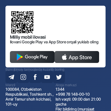
Yuqori turuvchi organlar saytlariga havolalar
Mahalla bankiri
Bank Boshqaruvi
Standart shartnomalar
Ofis va bankomatlar
Aksilkorrupsiya
Normativ-huquqiy hujjatlar loyihalarini muhokama qilish
Shaxsiy ma'lumotlarni qayta ishlashga rozilik berish
Korporativ uslub
Normativ huquqiy hujjatlar
O‘zbekiston Tasviriy san’at galereyasi
Sayt haritasi
O'zbekiston Respublikasi Tashqi Iqtisodiy Faoliyat Milliy
Bankining ish tartibi va rejimi
Ochiq ma'lumotlar
Monopoliyaga qarshi komplaens
Milliy mobil ilovasi
Ilovani Google Play va App Store orqali yuklab oling
Bizni ijtimoiy tarmoqlarda kuzatib boring
Manzil
Aloqa markazi
100084, O‘zbekiston
1344
Respublikasi, Toshkent sh.,
+998 78 148-00-10
Amir Temur shoh ko‘chasi,
Ish vaqti: 09:00 dan 21:00
101-uy
gacha
Fikr bildiring (murojaat