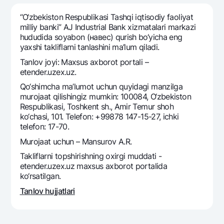
Sayohatchiga
National Green
Yevro
UzCard/HUMO
“O‘zbekiston Respublikasi Tashqi iqtisodiy faoliyat
Eskrou hisobvarag‘i
Hamma uchun USD uchun
milliy banki” AJ Industrial Bank xizmatalari markazi
Visa
hududida soyabon (навес) qurish bo‘yicha eng
Talab qilib olinguncha USD
Tariflar
Visa FIFA
yaxshi takliflarni tanlashini ma’lum qiladi.
Oltin omonat
Mastercard
Tanlov joyi: Maxsus axborot portali –
Aksiyalar
NBU’dan oltin quymalar
etender.uzex.uz.
Ish haqi
Kumush omonat
Milliy mobil ilovasi
Qo‘shimcha ma’lumot uchun quyidagi manzilga
Garmin pay
murojaat qilishingiz mumkin: 100084, O‘zbekiston
Respublikasi, Toshkent sh., Amir Temur shoh
Ko'p beriladigan savollar
ko‘chasi, 101. Telefon: +99878 147-15-27, ichki
telefon: 17-70.
Sayt bo‘yicha qidiring
Murojaat uchun – Mansurov A.R.
Takliflarni topshirishning oxirgi muddati -
etender.uzex.uz maxsus axborot portalida
ko‘rsatilgan.
Qidirish
Tanlov hujjatlari
Foydali havolalar
Ko'p beriladigan savollar
Matbuot markazi