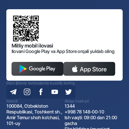
Yuqori turuvchi organlar saytlariga havolalar
Mahalla bankiri
Bank Boshqaruvi
Standart shartnomalar
Ofis va bankomatlar
Aksilkorrupsiya
Normativ-huquqiy hujjatlar loyihalarini muhokama qilish
Shaxsiy ma'lumotlarni qayta ishlashga rozilik berish
Korporativ uslub
Normativ huquqiy hujjatlar
O‘zbekiston Tasviriy san’at galereyasi
Sayt haritasi
O'zbekiston Respublikasi Tashqi Iqtisodiy Faoliyat Milliy
Bankining ish tartibi va rejimi
Ochiq ma'lumotlar
Monopoliyaga qarshi komplaens
Milliy mobil ilovasi
Ilovani Google Play va App Store orqali yuklab oling
Bizni ijtimoiy tarmoqlarda kuzatib boring
Manzil
Aloqa markazi
100084, O‘zbekiston
1344
Respublikasi, Toshkent sh.,
+998 78 148-00-10
Amir Temur shoh ko‘chasi,
Ish vaqti: 09:00 dan 21:00
101-uy
gacha