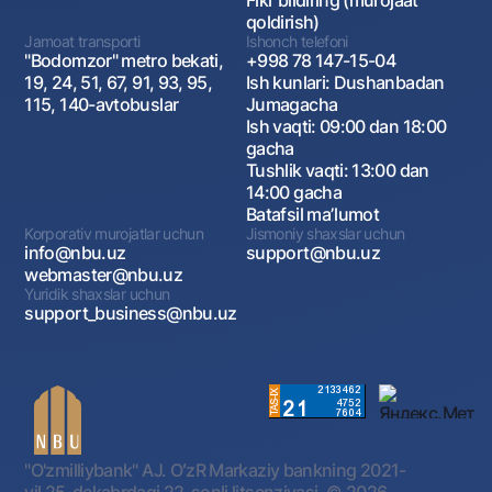
Fikr bildiring (murojaat
qoldirish)
Jamoat transporti
Ishonch telefoni
"Bodomzor" metro bekati,
+998 78 147-15-04
19, 24, 51, 67, 91, 93, 95,
Ish kunlari: Dushanbadan
115, 140-avtobuslar
Jumagacha
Ish vaqti: 09:00 dan 18:00
gacha
Tushlik vaqti: 13:00 dan
14:00 gacha
Batafsil maʼlumot
Korporativ murojatlar uchun
Jismoniy shaxslar uchun
info@nbu.uz
support@nbu.uz
webmaster@nbu.uz
Yuridik shaxslar uchun
support_business@nbu.uz
"O'zmilliybank" AJ. OʻzR Markaziy bankning 2021-