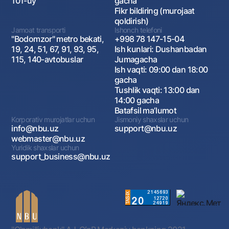
101-uy
gacha
Fikr bildiring (murojaat
qoldirish)
Jamoat transporti
Ishonch telefoni
"Bodomzor" metro bekati,
+998 78 147-15-04
19, 24, 51, 67, 91, 93, 95,
Ish kunlari: Dushanbadan
115, 140-avtobuslar
Jumagacha
Ish vaqti: 09:00 dan 18:00
gacha
Tushlik vaqti: 13:00 dan
14:00 gacha
Batafsil maʼlumot
Korporativ murojatlar uchun
Jismoniy shaxslar uchun
info@nbu.uz
support@nbu.uz
webmaster@nbu.uz
Yuridik shaxslar uchun
support_business@nbu.uz