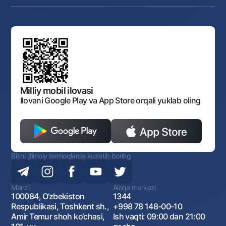
Karyera
Anderrayting
Auksionlar
Bank tarkibi
Yuqori turuvchi organlar saytlariga havolalar
Mahalla bankiri
Bank Boshqaruvi
Standart shartnomalar
Ofis va bankomatlar
Aksilkorrupsiya
Normativ-huquqiy hujjatlar loyihalarini muhokama qilish
Shaxsiy ma'lumotlarni qayta ishlashga rozilik berish
Korporativ uslub
Normativ huquqiy hujjatlar
O‘zbekiston Tasviriy san’at galereyasi
Sayt haritasi
O'zbekiston Respublikasi Tashqi Iqtisodiy Faoliyat Milliy
Bankining ish tartibi va rejimi
Ochiq ma'lumotlar
Monopoliyaga qarshi komplaens
Milliy mobil ilovasi
Ilovani Google Play va App Store orqali yuklab oling
Bizni ijtimoiy tarmoqlarda kuzatib boring
Manzil
Aloqa markazi
100084, O‘zbekiston
1344
Respublikasi, Toshkent sh.,
+998 78 148-00-10
Amir Temur shoh ko‘chasi,
Ish vaqti: 09:00 dan 21:00