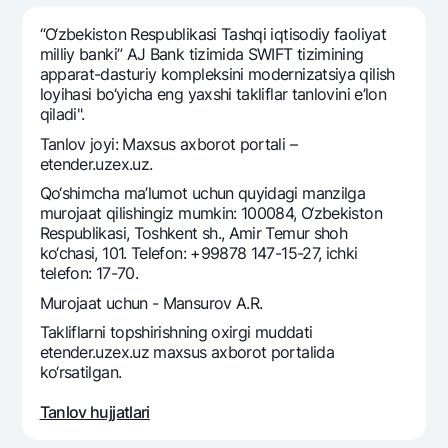
Sayohatchiga
National Green
Yevro
UzCard/HUMO
“O‘zbekiston Respublikasi Tashqi iqtisodiy faoliyat
Eskrou hisobvarag‘i
Hamma uchun USD uchun
milliy banki” AJ Bank tizimida SWIFT tizimining
Visa
apparat-dasturiy kompleksini modernizatsiya qilish
Talab qilib olinguncha USD
Tariflar
Visa Champion
loyihasi bo‘yicha eng yaxshi takliflar tanlovini e’lon
Oltin omonat
qiladi".
Mastercard
Aksiyalar
NBU’dan oltin quymalar
Tanlov joyi: Maxsus axborot portali –
Ish haqi
etender.uzex.uz.
Kumush omonat
Milliy mobil ilovasi
Garmin pay
Qo‘shimcha ma’lumot uchun quyidagi manzilga
murojaat qilishingiz mumkin: 100084, O‘zbekiston
Ko'p beriladigan savollar
Respublikasi, Toshkent sh., Amir Temur shoh
ko‘chasi, 101. Telefon: +99878 147-15-27, ichki
Sayt bo‘yicha qidiring
telefon: 17-70.
Murojaat uchun - Mansurov A.R.
Takliflarni topshirishning oxirgi muddati
etender.uzex.uz maxsus axborot portalida
ko‘rsatilgan.
Qidirish
Foydali havolalar
Ko'p beriladigan savollar
Tanlov hujjatlari
Matbuot markazi