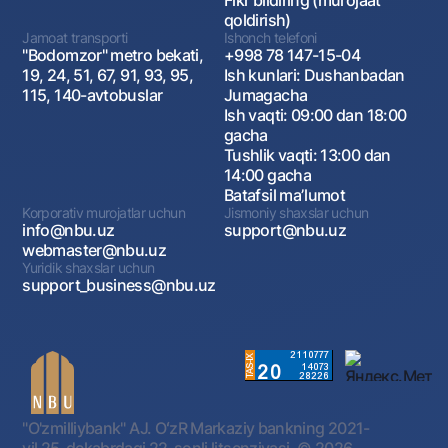
Fikr bildiring (murojaat
qoldirish)
Jamoat transporti
Ishonch telefoni
"Bodomzor" metro bekati,
+998 78 147-15-04
19, 24, 51, 67, 91, 93, 95,
Ish kunlari: Dushanbadan
115, 140-avtobuslar
Jumagacha
Ish vaqti: 09:00 dan 18:00
gacha
Tushlik vaqti: 13:00 dan
14:00 gacha
Batafsil maʼlumot
Korporativ murojatlar uchun
Jismoniy shaxslar uchun
info@nbu.uz
support@nbu.uz
webmaster@nbu.uz
Yuridik shaxslar uchun
support_business@nbu.uz
"O'zmilliybank" AJ. OʻzR Markaziy bankning 2021-