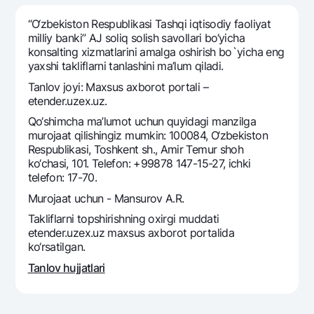
Sayohatchiga
National Green
Yevro
UzCard/HUMO
“O‘zbekiston Respublikasi Tashqi iqtisodiy faoliyat
Eskrou hisobvarag‘i
Hamma uchun USD uchun
milliy banki” AJ soliq solish savollari bo‘yicha
Visa
konsalting xizmatlarini amalga oshirish bo`yicha eng
Talab qilib olinguncha USD
Tariflar
Visa FIFA
yaxshi takliflarni tanlashini ma’lum qiladi.
Oltin omonat
Mastercard
Tanlov joyi: Maxsus axborot portali –
Aksiyalar
NBU’dan oltin quymalar
etender.uzex.uz.
Ish haqi
Kumush omonat
Milliy mobil ilovasi
Qo‘shimcha ma’lumot uchun quyidagi manzilga
Garmin pay
murojaat qilishingiz mumkin: 100084, O‘zbekiston
Respublikasi, Toshkent sh., Amir Temur shoh
Ko'p beriladigan savollar
ko‘chasi, 101. Telefon: +99878 147-15-27, ichki
telefon: 17-70.
Sayt bo‘yicha qidiring
Murojaat uchun - Mansurov A.R.
Takliflarni topshirishning oxirgi muddati
etender.uzex.uz maxsus axborot portalida
ko‘rsatilgan.
Qidirish
Tanlov hujjatlari
Foydali havolalar
Ko'p beriladigan savollar
Matbuot markazi