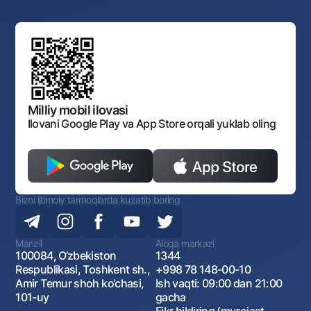
Yuqori turuvchi organlar saytlariga havolalar
Mahalla bankiri
Bank Boshqaruvi
Standart shartnomalar
Ofis va bankomatlar
Aksilkorrupsiya
Normativ-huquqiy hujjatlar loyihalarini muhokama qilish
Shaxsiy ma'lumotlarni qayta ishlashga rozilik berish
Korporativ uslub
Normativ huquqiy hujjatlar
O‘zbekiston Tasviriy san’at galereyasi
Sayt haritasi
O'zbekiston Respublikasi Tashqi Iqtisodiy Faoliyat Milliy
Bankining ish tartibi va rejimi
Ochiq ma'lumotlar
Monopoliyaga qarshi komplaens
Milliy mobil ilovasi
Ilovani Google Play va App Store orqali yuklab oling
Bizni ijtimoiy tarmoqlarda kuzatib boring
Manzil
Aloqa markazi
100084, O‘zbekiston
1344
Respublikasi, Toshkent sh.,
+998 78 148-00-10
Amir Temur shoh ko‘chasi,
Ish vaqti: 09:00 dan 21:00
101-uy
gacha