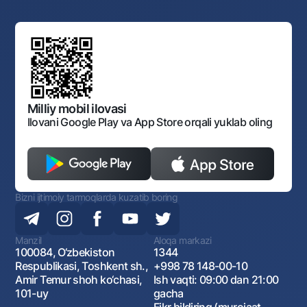
Yuqori turuvchi organlar saytlariga havolalar
Mahalla bankiri
Bank Boshqaruvi
Standart shartnomalar
Ofis va bankomatlar
Aksilkorrupsiya
Normativ-huquqiy hujjatlar loyihalarini muhokama qilish
Shaxsiy ma'lumotlarni qayta ishlashga rozilik berish
Korporativ uslub
Normativ huquqiy hujjatlar
O‘zbekiston Tasviriy san’at galereyasi
Sayt haritasi
O'zbekiston Respublikasi Tashqi Iqtisodiy Faoliyat Milliy
Bankining ish tartibi va rejimi
Ochiq ma'lumotlar
Monopoliyaga qarshi komplaens
Milliy mobil ilovasi
Ilovani Google Play va App Store orqali yuklab oling
Bizni ijtimoiy tarmoqlarda kuzatib boring
Manzil
Aloqa markazi
100084, O‘zbekiston
1344
Respublikasi, Toshkent sh.,
+998 78 148-00-10
Amir Temur shoh ko‘chasi,
Ish vaqti: 09:00 dan 21:00
101-uy
gacha