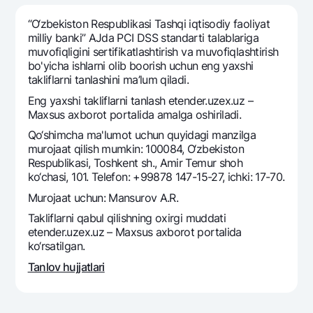
Sayohatchiga
National Green
Yevro
UzCard/HUMO
“O‘zbеkiston Rеspublikasi Tashqi iqtisodiy faoliyat
Eskrou hisobvarag‘i
Hamma uchun USD uchun
milliy banki” AJda PCI DSS standarti talablariga
Visa
muvofiqligini sertifikatlashtirish va muvofiqlashtirish
Talab qilib olinguncha USD
Tariflar
Visa FIFA
bo'yicha ishlarni olib boorish uchun eng yaxshi
Oltin omonat
takliflarni tanlashini ma’lum qiladi.
Mastercard
Aksiyalar
NBU’dan oltin quymalar
Eng yaxshi takliflarni tanlash etender.uzex.uz –
Ish haqi
Maxsus axborot portalida amalga oshiriladi.
Kumush omonat
Milliy mobil ilovasi
Garmin pay
Qo‘shimcha ma'lumot uchun quyidagi manzilga
murojaat qilish mumkin: 100084, O‘zbekiston
Ko'p beriladigan savollar
Respublikasi, Toshkent sh., Amir Temur shoh
ko‘chasi, 101. Telefon: +99878 147-15-27, ichki: 17-70.
Sayt bo‘yicha qidiring
Murojaat uchun: Mansurov A.R.
Takliflarni qabul qilishning oxirgi muddati
etender.uzex.uz – Maxsus axborot portalida
ko‘rsatilgan.
Qidirish
Tanlov hujjatlari
Foydali havolalar
Ko'p beriladigan savollar
Matbuot markazi