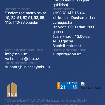
Fikr bildiring (murojaat
qoldirish)
Jamoat transporti
Ishonch telefoni
"Bodomzor" metro bekati,
+998 78 147-15-04
19, 24, 51, 67, 91, 93, 95,
Ish kunlari: Dushanbadan
115, 140-avtobuslar
Jumagacha
Ish vaqti: 09:00 dan 18:00
gacha
Tushlik vaqti: 13:00 dan
14:00 gacha
Batafsil maʼlumot
Korporativ murojatlar uchun
Jismoniy shaxslar uchun
info@nbu.uz
support@nbu.uz
webmaster@nbu.uz
Yuridik shaxslar uchun
support_business@nbu.uz
"O'zmilliybank" AJ. OʻzR Markaziy bankning 2021-