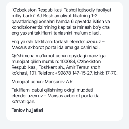
Sayohatchiga
National Green
Yevro
UzCard/HUMO
“O‘zbеkiston Rеspublikasi Tashqi iqtisodiy faoliyat
Eskrou hisobvarag‘i
Hamma uchun USD uchun
milliy banki” AJ Bosh amaliyot filialining 1-2
Visa
qavatlaridagi xonalari hamda 6 qavatda isitish va
Talab qilib olinguncha USD
Tariflar
Visa FIFA
konditsionеr tizimining kapital ta’mirlash bo’yicha
Oltin omonat
eng yaxshi takliflarni tanlashini ma’lum qiladi.
Mastercard
Aksiyalar
NBU’dan oltin quymalar
Eng yaxshi takliflarni tanlash etender.uzex.uz –
Ish haqi
Maxsus axborot portalida amalga oshiriladi.
Kumush omonat
Milliy mobil ilovasi
Garmin pay
Qo‘shimcha ma'lumot uchun quyidagi manzilga
murojaat qilish mumkin: 100084, O‘zbekiston
Ko'p beriladigan savollar
Respublikasi, Toshkent sh., Amir Temur shoh
ko‘chasi, 101. Telefon: +99878 147-15-27, ichki: 17-70.
Sayt bo‘yicha qidiring
Murojaat uchun: Mansurov A.R.
Takliflarni qabul qilishning oxirgi muddati
etender.uzex.uz – Maxsus axborot portalida
ko‘rsatilgan.
Qidirish
Tanlov hujjatlari
Foydali havolalar
Ko'p beriladigan savollar
Matbuot markazi