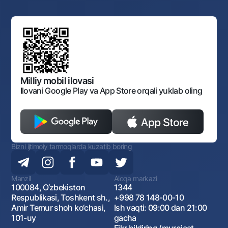
Yuqori turuvchi organlar saytlariga havolalar
Mahalla bankiri
Bank Boshqaruvi
Standart shartnomalar
Ofis va bankomatlar
Aksilkorrupsiya
Normativ-huquqiy hujjatlar loyihalarini muhokama qilish
Shaxsiy ma'lumotlarni qayta ishlashga rozilik berish
Korporativ uslub
Normativ huquqiy hujjatlar
O‘zbekiston Tasviriy san’at galereyasi
Sayt haritasi
O'zbekiston Respublikasi Tashqi Iqtisodiy Faoliyat Milliy
Bankining ish tartibi va rejimi
Ochiq ma'lumotlar
Monopoliyaga qarshi komplaens
Milliy mobil ilovasi
Ilovani Google Play va App Store orqali yuklab oling
Bizni ijtimoiy tarmoqlarda kuzatib boring
Manzil
Aloqa markazi
100084, O‘zbekiston
1344
Respublikasi, Toshkent sh.,
+998 78 148-00-10
Amir Temur shoh ko‘chasi,
Ish vaqti: 09:00 dan 21:00
101-uy
gacha