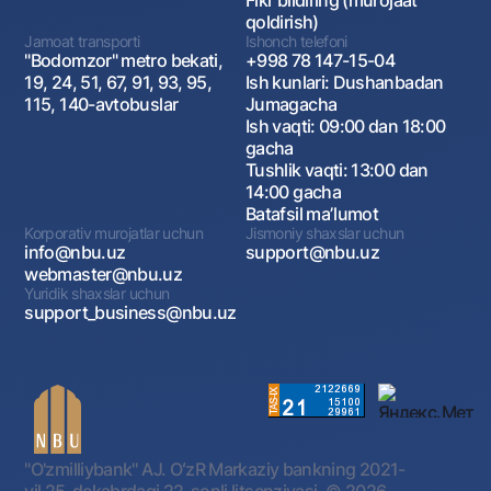
Fikr bildiring (murojaat
qoldirish)
Jamoat transporti
Ishonch telefoni
"Bodomzor" metro bekati,
+998 78 147-15-04
19, 24, 51, 67, 91, 93, 95,
Ish kunlari: Dushanbadan
115, 140-avtobuslar
Jumagacha
Ish vaqti: 09:00 dan 18:00
gacha
Tushlik vaqti: 13:00 dan
14:00 gacha
Batafsil maʼlumot
Korporativ murojatlar uchun
Jismoniy shaxslar uchun
info@nbu.uz
support@nbu.uz
webmaster@nbu.uz
Yuridik shaxslar uchun
support_business@nbu.uz
"O'zmilliybank" AJ. OʻzR Markaziy bankning 2021-