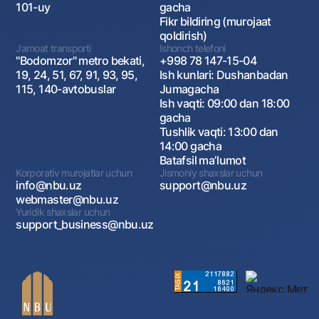
101-uy
gacha
Fikr bildiring (murojaat
qoldirish)
Jamoat transporti
Ishonch telefoni
"Bodomzor" metro bekati,
+998 78 147-15-04
19, 24, 51, 67, 91, 93, 95,
Ish kunlari: Dushanbadan
115, 140-avtobuslar
Jumagacha
Ish vaqti: 09:00 dan 18:00
gacha
Tushlik vaqti: 13:00 dan
14:00 gacha
Batafsil maʼlumot
Korporativ murojatlar uchun
Jismoniy shaxslar uchun
info@nbu.uz
support@nbu.uz
webmaster@nbu.uz
Yuridik shaxslar uchun
support_business@nbu.uz