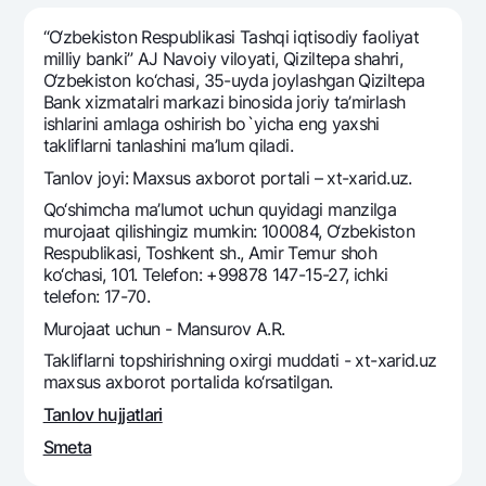
Sayohatchiga
National Green
Yevro
UzCard/HUMO
“O‘zbekiston Respublikasi Tashqi iqtisodiy faoliyat
Eskrou hisobvarag‘i
Hamma uchun USD uchun
milliy banki” AJ Navoiy viloyati, Qiziltеpa shahri,
Visa
O‘zbеkiston ko‘chasi, 35-uyda joylashgan Qiziltеpa
Talab qilib olinguncha USD
Tariflar
Visa FIFA
Bank xizmatalri markazi binosida joriy ta’mirlash
Oltin omonat
ishlarini amlaga oshirish bo`yicha eng yaxshi
Mastercard
Aksiyalar
takliflarni tanlashini ma’lum qiladi.
NBU’dan oltin quymalar
Ish haqi
Tanlov joyi: Maxsus axborot portali – xt-xarid.uz.
Kumush omonat
Milliy mobil ilovasi
Garmin pay
Qo‘shimcha ma’lumot uchun quyidagi manzilga
murojaat qilishingiz mumkin: 100084, O‘zbekiston
Ko'p beriladigan savollar
Respublikasi, Toshkent sh., Amir Temur shoh
ko‘chasi, 101. Telefon: +99878 147-15-27, ichki
Sayt bo‘yicha qidiring
telefon: 17-70.
Murojaat uchun - Mansurov A.R.
Takliflarni topshirishning oxirgi muddati - xt-xarid.uz
maxsus axborot portalida ko‘rsatilgan.
Qidirish
Tanlov hujjatlari
Foydali havolalar
Ko'p beriladigan savollar
Smeta
Matbuot markazi