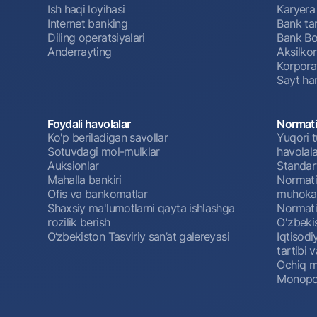
Ish haqi loyihasi
Karyera
Internet banking
Bank tar
Diling operatsiyalari
Bank Bo
Anderrayting
Aksilko
Korpora
Sayt har
Foydali havolalar
Normati
Ko'p beriladigan savollar
Yuqori t
Sotuvdagi mol-mulklar
havolala
Auksionlar
Standar
Mahalla bankiri
Normativ
Ofis va bankomatlar
muhokam
Shaxsiy ma'lumotlarni qayta ishlashga
Normativ
rozilik berish
O'zbeki
O‘zbekiston Tasviriy san’at galereyasi
Iqtisodi
tartibi v
Ochiq m
Monopol