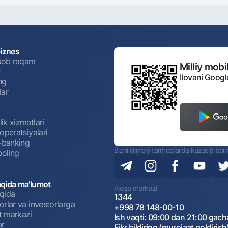
biznes
isob raqam
Milliy mobil
r
Ilovani Googl
ng
lar
ik xizmatlari
operatsiyalari
t-banking
Bizni ijtimoiy tarmoqlarda kuzatib bor
oling
qida ma'lumot
Aloqa markazi
qida
1344
rlar va investorlarga
+998 78 148-00-10
 markazi
Ish vaqti: 09:00 dan 21:00 gach
ar
Fikr bildiring (murojaat qoldirish