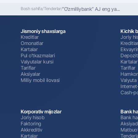
Bosh sahifa
/
Tenderlar
/
“O‘zmilliybank” AJ eng ya...
Jismoniy shaxslarga
Kichik 
Kreditlar
Joriy h
Omonatlar
Kreditla
Kartalar
Ekvayri
Pul oʻtkazmalari
Depozit
Valyutalar kursi
Kartalar
Tariflar
Tariflar
Aksiyalar
Hamkorl
Milliy mobil ilovasi
Valyuta 
Interne
Cash-po
Korporativ mijozlar
Bank ha
Joriy hisob
Bank ha
Faktoring
Aksiyado
Akkreditiv
Matbuot
Kartalar
Tenderl