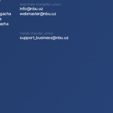
Korporativ murojatlar uchun
info@nbu.uz
agacha
webmaster@nbu.uz
a
gacha
Yuridik shaxslar uchun
support_business@nbu.uz