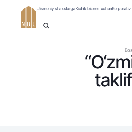
Jismoniy shaxslarga
Kichik biznes uchun
Korporativ
Onlayn-bank
O'zbek
Jismoniy shaxslarga (Milliy)
Oddiy versiya
Jismoniy shaxslarga
Biznes uchun (iBank)
Oq-qora versiya
Bos
Shaxsiy kabinet
“O‘zmi
Ovozni yoqish
Kreditlar
Ipoteka
takli
Avtokredit
Mikroqarz
Ta’lim krеditi
Overdraft
National Green