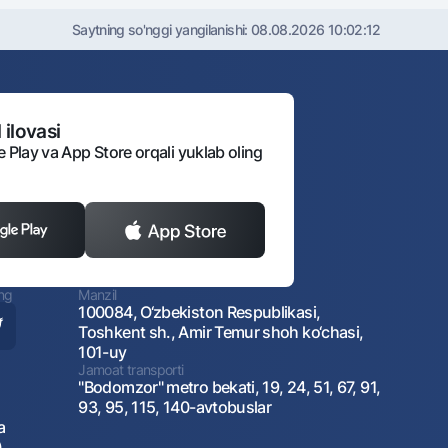
Saytning so'nggi yangilanishi:
08.08.2026 10:02:12
 ilovasi
e Play va App Store orqali yuklab oling
ing
Manzil
100084, O‘zbekiston Respublikasi,
Toshkent sh., Amir Temur shoh ko‘chasi,
101-uy
Jamoat transporti
"Bodomzor" metro bekati, 19, 24, 51, 67, 91,
93, 95, 115, 140-avtobuslar
a
)