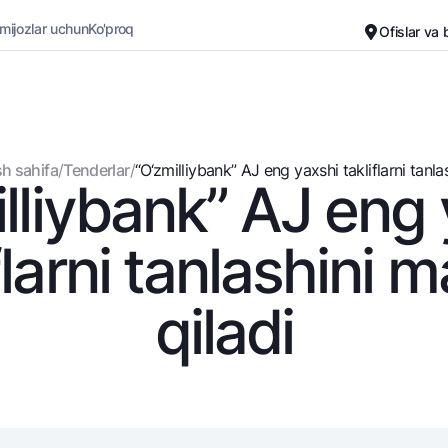
 mijozlar uchun
Ko'proq
Ofislar va
Karyera
Bank haqida
Kichik biznes uchun
Oddiy versiya
h sahifa
/
Tenderlar
/
“O‘zmilliybank” AJ eng yaxshi takliflarni tanlash
lliybank” AJ eng
Oq-qora versiya
Omonatlar
Kartalar
Ovozni yoqish
Hamma uchun
Bepul
flarni tanlashini 
Jozibali
Premial
Vozmojno vse
Sayohatchiga
qiladi
Talab qilib olinguncha
UzCard/HUMO
Yevro
Visa
Hamma uchun USD uchun
Visa FIFA
Talab qilib olinguncha USD
Mastercard
Oltin omonat
Ish haqi