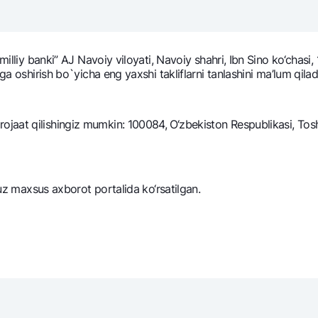
NBU’dan oltin quymalar
Garmin pay
Kumush omonat
 milliy banki” AJ Navoiy viloyati, Navoiy shahri, Ibn Sino ko‘chas
Valyutalar kursi
Eskrou hisob
ga oshirish bo`yicha eng yaxshi takliflarni tanlashini ma’lum qilad
Aksiyalar
Milliy mobil i
aat qilishingiz mumkin: 100084, O‘zbekiston Respublikasi, Toshk
.uz maxsus axborot portalida ko‘rsatilgan.
omatlar
Shaxsiy ma'lumotlarni qayta ishlashga rozilik berish
Aloqa markazi
+998 78 148-00-10
1344