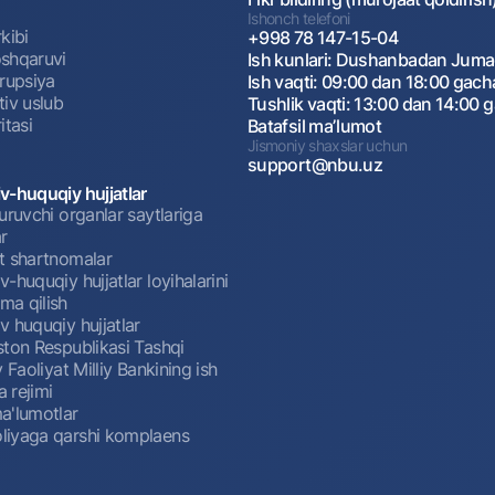
Ishonch telefoni
kibi
+998 78 147-15-04
shqaruvi
Ish kunlari: Dushanbadan Jum
rrupsiya
Ish vaqti: 09:00 dan 18:00 gach
tiv uslub
Tushlik vaqti: 13:00 dan 14:00 
itasi
Batafsil maʼlumot
Jismoniy shaxslar uchun
support@nbu.uz
v-huquqiy hujjatlar
uruvchi organlar saytlariga
r
t shartnomalar
-huquqiy hujjatlar loyihalarini
a qilish
 huquqiy hujjatlar
ston Respublikasi Tashqi
y Faoliyat Milliy Bankining ish
a rejimi
a'lumotlar
iyaga qarshi komplaens