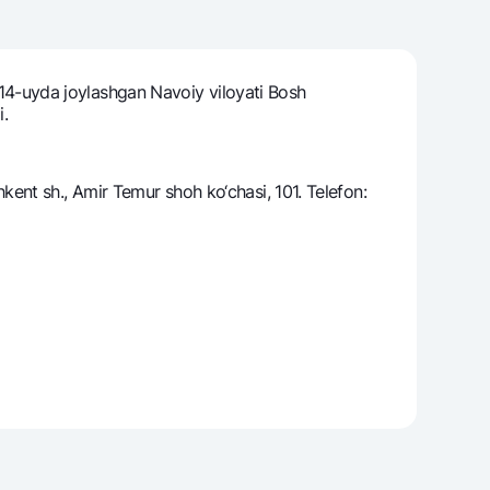
i, 14-uyda joylashgan Navoiy viloyati Bosh
varag‘i
i.
lovasi
ent sh., Amir Temur shoh ko‘chasi, 101. Telefon: