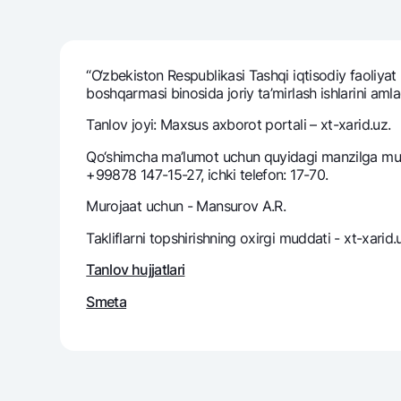
“O‘zbekiston Respublikasi Tashqi iqtisodiy faoliyat
Pul oʻtkazmalari
boshqarmasi binosida joriy ta’mirlash ishlarini amla
Tariflar
Ko'p beriladigan savollar
Tanlov joyi: Maxsus axborot portali – xt-xarid.uz.
Qo‘shimcha ma’lumot uchun quyidagi manzilga muroj
+99878 147-15-27, ichki telefon: 17-70.
Sayt bo‘yicha qidiring
Murojaat uchun - Mansurov A.R.
Takliflarni topshirishning oxirgi muddati - xt-xarid
Tanlov hujjatlari
Qidirish
Foydali havolalar
Smeta
Ko'p beriladigan savollar
Matbuot markazi
Ofis va bank
Bizni ijtimoiy tarmoqlarda kuzatib boring