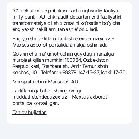
Sayohatchiga
National Green
Yevro
UzCard/HUMO
“O‘zbеkiston Rеspublikasi Tashqi iqtisodiy faoliyat
Eskrou hisobvarag‘i
Hamma uchun USD uchun
milliy banki” AJ Ichki audit departamenti faoliyatini
Visa
transformatsiya qilish xizmatini ko’rsatish bo’yicha
Talab qilib olinguncha USD
Tariflar
Visa FIFA
eng yaxshi takliflarni tanlash e’lon qiladi.
Oltin omonat
Mastercard
Eng yaxshi takliflarni tanlash
etender.uzex.uz
–
Aksiyalar
NBU’dan oltin quymalar
Maxsus axborot portalida amalga oshiriladi.
Ish haqi
Kumush omonat
Milliy mobil ilovasi
Qo‘shimcha ma'lumot uchun quyidagi manzilga
Garmin pay
murojaat qilish mumkin: 100084, O‘zbekiston
Respublikasi, Toshkent sh., Amir Temur shoh
Ko'p beriladigan savollar
ko‘chasi, 101. Telefon: +99878 147-15-27, ichki: 17-70.
Murojaat uchun: Mansurov A.R.
Sayt bo‘yicha qidiring
Takliflarni qabul qilishning oxirgi
muddati
etender.uzex.uz
– Maxsus axborot
portalida ko‘rsatilgan.
Tanlov hujjatlari
Qidirish
Foydali havolalar
Ko'p beriladigan savollar
Matbuot markazi