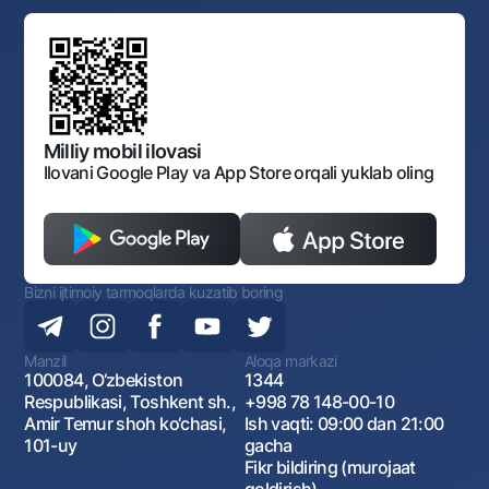
Standart shartnomalar
Ofis va bankomatlar
Aksilkorrupsiya
Normativ-huquqiy hujjatlar loyihalarini muhokama qilish
Shaxsiy ma'lumotlarni qayta ishlashga rozilik berish
Korporativ uslub
Normativ huquqiy hujjatlar
O‘zbekiston Tasviriy san’at galereyasi
Sayt haritasi
O'zbekiston Respublikasi Tashqi Iqtisodiy Faoliyat Milliy
Bankining ish tartibi va rejimi
Ochiq ma'lumotlar
Monopoliyaga qarshi komplaens
Milliy mobil ilovasi
Ilovani Google Play va App Store orqali yuklab oling
Bizni ijtimoiy tarmoqlarda kuzatib boring
Manzil
Aloqa markazi
100084, O‘zbekiston
1344
Respublikasi, Toshkent sh.,
+998 78 148-00-10
Amir Temur shoh ko‘chasi,
Ish vaqti: 09:00 dan 21:00
101-uy
gacha
Fikr bildiring (murojaat