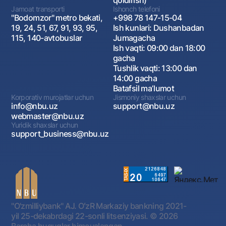
qoldirish)
Jamoat transporti
Ishonch telefoni
"Bodomzor" metro bekati,
+998 78 147-15-04
19, 24, 51, 67, 91, 93, 95,
Ish kunlari: Dushanbadan
115, 140-avtobuslar
Jumagacha
Ish vaqti: 09:00 dan 18:00
gacha
Tushlik vaqti: 13:00 dan
14:00 gacha
Batafsil maʼlumot
Korporativ murojatlar uchun
Jismoniy shaxslar uchun
info@nbu.uz
support@nbu.uz
webmaster@nbu.uz
Yuridik shaxslar uchun
support_business@nbu.uz
"O'zmilliybank" AJ. OʻzR Markaziy bankning 2021-
yil 25-dekabrdagi 22-sonli litsenziyasi.
© 2026