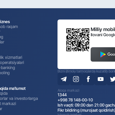
biznes
isob raqam
Milliy mobil
r
Ilovani Googl
ng
lar
ik xizmatlari
operatsiyalari
t-banking
Bizni ijtimoiy tarmoqlarda kuzatib bor
oling
qida ma'lumot
Aloqa markazi
qida
1344
rlar va investorlarga
+998 78 148-00-10
 markazi
Ish vaqti: 09:00 dan 21:00 gach
ar
Fikr bildiring (murojaat qoldirish
Ishonch telefoni