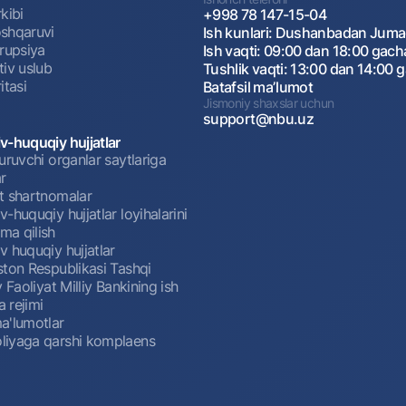
kibi
+998 78 147-15-04
shqaruvi
Ish kunlari: Dushanbadan Jum
rrupsiya
Ish vaqti: 09:00 dan 18:00 gach
tiv uslub
Tushlik vaqti: 13:00 dan 14:00 
itasi
Batafsil maʼlumot
Jismoniy shaxslar uchun
support@nbu.uz
v-huquqiy hujjatlar
uruvchi organlar saytlariga
r
t shartnomalar
-huquqiy hujjatlar loyihalarini
a qilish
 huquqiy hujjatlar
ston Respublikasi Tashqi
y Faoliyat Milliy Bankining ish
a rejimi
a'lumotlar
iyaga qarshi komplaens