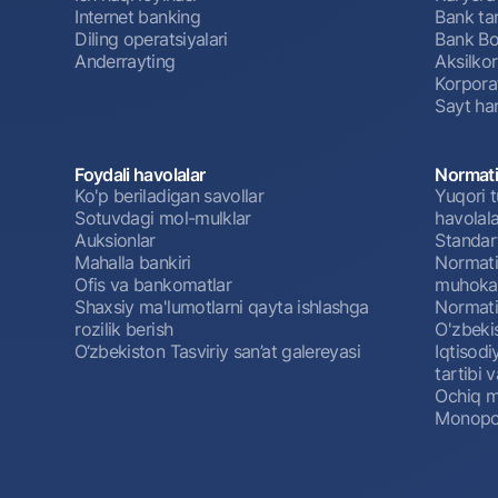
Internet banking
Bank tar
Diling operatsiyalari
Bank Bo
Anderrayting
Aksilko
Korpora
Sayt har
Foydali havolalar
Normati
Ko'p beriladigan savollar
Yuqori t
Sotuvdagi mol-mulklar
havolala
Auksionlar
Standar
Mahalla bankiri
Normativ
Ofis va bankomatlar
muhokam
Shaxsiy ma'lumotlarni qayta ishlashga
Normativ
rozilik berish
O'zbeki
O‘zbekiston Tasviriy san’at galereyasi
Iqtisodi
tartibi v
Ochiq m
Monopol