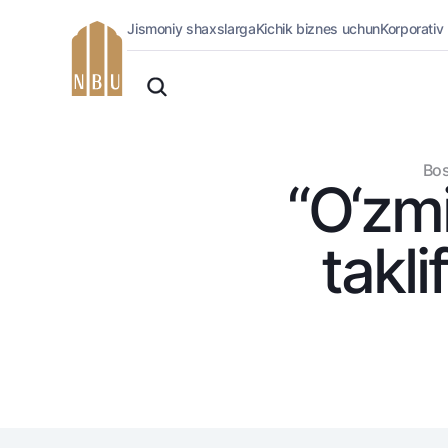
Jismoniy shaxslarga
Kichik biznes uchun
Korporativ
Onlayn-bank
O'zbek
Jismoniy shaxslarga (Milliy)
Oddiy versiya
Jismoniy shaxslarga
Biznes uchun (iBank)
Oq-qora versiya
Bos
Shaxsiy kabinet
“O‘zmi
Ovozni yoqish
Kreditlar
Ipoteka
takli
Avtokredit
Mikroqarz
Ta’lim krеditi
Overdraft
National Green