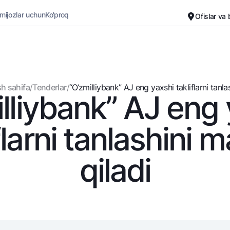
 mijozlar uchun
Ko'proq
Ofislar va
Karyera
Bank haqida
Kichik biznes uchun
Oddiy versiya
h sahifa
/
Tenderlar
/
“O‘zmilliybank” AJ eng yaxshi takliflarni tanlash
lliybank” AJ eng
Oq-qora versiya
Omonatlar
Kartalar
Ovozni yoqish
Hamma uchun
Bepul
flarni tanlashini 
Jozibali
Premial
Vozmojno vse
Sayohatchiga
qiladi
Talab qilib olinguncha
UzCard/HUMO
Yevro
Visa
Hamma uchun USD uchun
Visa FIFA
Talab qilib olinguncha USD
Mastercard
Oltin omonat
Ish haqi