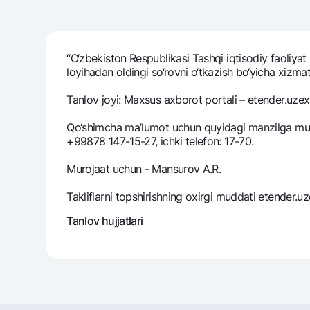
“O‘zbekiston Respublikasi Tashqi iqtisodiy faoliyat
Pul oʻtkazmalari
loyihadan oldingi so‘rovni o‘tkazish bo‘yicha xizmatla
Tariflar
Ko'p beriladigan savollar
Tanlov joyi: Maxsus axborot portali – etender.uzex
Qo‘shimcha ma’lumot uchun quyidagi manzilga muroj
Sayt bo‘yicha qidiring
+99878 147-15-27, ichki telefon: 17-70.
Murojaat uchun - Mansurov A.R.
Takliflarni topshirishning oxirgi muddati etender.u
Tanlov hujjatlari
Qidirish
Foydali havolalar
Ko'p beriladigan savollar
Matbuot markazi
Ofis va bank
Bizni ijtimoiy tarmoqlarda kuzatib boring