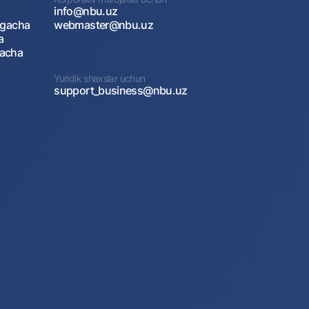
info@nbu.uz
agacha
webmaster@nbu.uz
a
gacha
Yuridik shaxslar uchun
support_business@nbu.uz