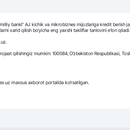
NBU’dan oltin quymalar
Garmin pay
Kumush omonat
 milliy banki” AJ kichik va mikrobiznes mijozlariga kredit berish 
Valyutalar kursi
Eskrou hisob
rni xarid qilish bo‘yicha eng yaxshi takliflar tanlovini e’lon qiladi.
Aksiyalar
Milliy mobil i
.uz.
aat qilishingiz mumkin: 100084, O‘zbekiston Respublikasi, Toshk
zex.uz maxsus axborot portalida ko‘rsatilgan.
omatlar
Shaxsiy ma'lumotlarni qayta ishlashga rozilik berish
Aloqa markazi
+998 78 148-00-10
1344