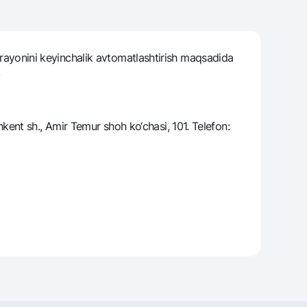
jarayonini keyinchalik avtomatlashtirish maqsadida
varag‘i
lovasi
ent sh., Amir Temur shoh ko‘chasi, 101. Telefon: