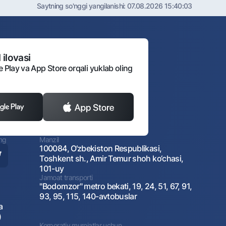
Saytning so'nggi yangilanishi:
07.08.2026 15:40:03
 ilovasi
e Play va App Store orqali yuklab oling
ing
Manzil
100084, O‘zbekiston Respublikasi,
Toshkent sh., Amir Temur shoh ko‘chasi,
101-uy
Jamoat transporti
"Bodomzor" metro bekati, 19, 24, 51, 67, 91,
93, 95, 115, 140-avtobuslar
a
)
Korporativ murojatlar uchun