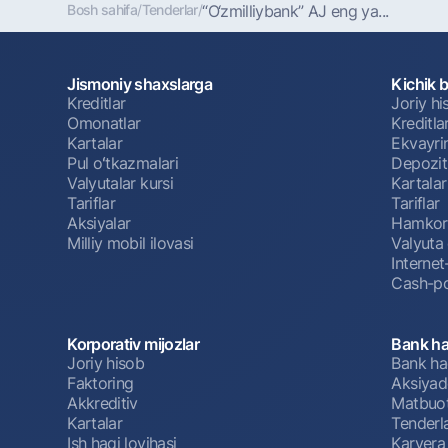
Bosh sahifa
/
Tenderlar
/
“O‘zmilliybank” AJ eng ya...
Jismoniy shaxslarga
Kichik 
Kreditlar
Joriy h
Omonatlar
Kreditla
Kartalar
Ekvayri
Pul oʻtkazmalari
Depozit
Valyutalar kursi
Kartalar
Tariflar
Tariflar
Aksiyalar
Hamkorl
Milliy mobil ilovasi
Valyuta 
Interne
Cash-po
Korporativ mijozlar
Bank ha
Joriy hisob
Bank ha
Faktoring
Aksiyado
Akkreditiv
Matbuot
Kartalar
Tenderl
Ish haqi loyihasi
Karyera