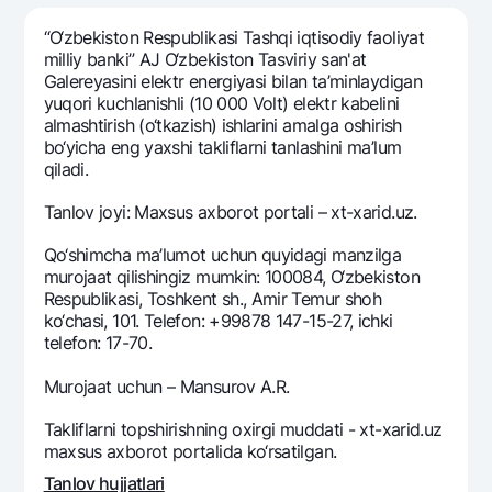
Sayohatchiga
National Green
Yevro
UzCard/HUMO
“O‘zbekiston Respublikasi Tashqi iqtisodiy faoliyat
Eskrou hisobvarag‘i
Hamma uchun USD uchun
milliy banki” AJ O‘zbekiston Tasviriy san'at
Visa
Galereyasini elеktr enеrgiyasi bilan ta’minlaydigan
Talab qilib olinguncha USD
Tariflar
Visa FIFA
yuqori kuchlanishli (10 000 Volt) elеktr kabеlini
Oltin omonat
almashtirish (o‘tkazish) ishlarini amalga oshirish
Mastercard
Aksiyalar
bo‘yicha eng yaxshi takliflarni tanlashini ma’lum
NBU’dan oltin quymalar
Ish haqi
qiladi.
Kumush omonat
Milliy mobil ilovasi
Garmin pay
Tanlov joyi: Maxsus axborot portali – xt-xarid.uz.
Ko'p beriladigan savollar
Qo‘shimcha ma’lumot uchun quyidagi manzilga
murojaat qilishingiz mumkin: 100084, O‘zbekiston
Respublikasi, Toshkent sh., Amir Temur shoh
Sayt bo‘yicha qidiring
ko‘chasi, 101. Telefon: +99878 147-15-27, ichki
telefon: 17-70.
Murojaat uchun – Mansurov A.R.
Qidirish
Foydali havolalar
Takliflarni topshirishning oxirgi muddati - xt-xarid.uz
Ko'p beriladigan savollar
maxsus axborot portalida ko‘rsatilgan.
Matbuot markazi
Tanlov hujjatlari