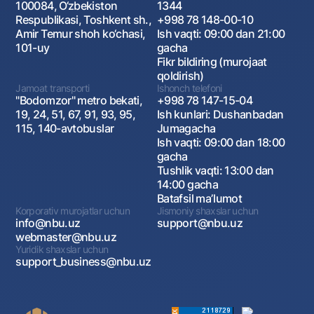
100084, O‘zbekiston
1344
Respublikasi, Toshkent sh.,
+998 78 148-00-10
Amir Temur shoh ko‘chasi,
Ish vaqti: 09:00 dan 21:00
101-uy
gacha
Fikr bildiring (murojaat
qoldirish)
Jamoat transporti
Ishonch telefoni
"Bodomzor" metro bekati,
+998 78 147-15-04
19, 24, 51, 67, 91, 93, 95,
Ish kunlari: Dushanbadan
115, 140-avtobuslar
Jumagacha
Ish vaqti: 09:00 dan 18:00
gacha
Tushlik vaqti: 13:00 dan
14:00 gacha
Batafsil maʼlumot
Korporativ murojatlar uchun
Jismoniy shaxslar uchun
info@nbu.uz
support@nbu.uz
webmaster@nbu.uz
Yuridik shaxslar uchun
support_business@nbu.uz