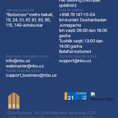
Fikr bildiring (murojaat
qoldirish)
Jamoat transporti
Ishonch telefoni
"Bodomzor" metro bekati,
+998 78 147-15-04
19, 24, 51, 67, 91, 93, 95,
Ish kunlari: Dushanbadan
115, 140-avtobuslar
Jumagacha
Ish vaqti: 09:00 dan 18:00
gacha
Tushlik vaqti: 13:00 dan
14:00 gacha
Batafsil maʼlumot
Korporativ murojatlar uchun
Jismoniy shaxslar uchun
info@nbu.uz
support@nbu.uz
webmaster@nbu.uz
Yuridik shaxslar uchun
support_business@nbu.uz
"O'zmilliybank" AJ. OʻzR Markaziy bankning 2021-