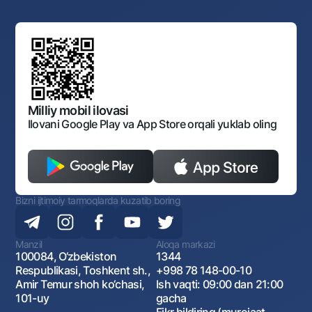
Yuqori turuvchi organlar saytlariga havolalar
Mahalla bankiri
Bank Boshqaruvi
Standart shartnomalar
Ofis va bankomatlar
Aksilkorrupsiya
Normativ-huquqiy hujjatlar loyihalarini muhokama qilish
Shaxsiy ma'lumotlarni qayta ishlashga rozilik berish
Korporativ uslub
Normativ huquqiy hujjatlar
O‘zbekiston Tasviriy san’at galereyasi
Sayt haritasi
O'zbekiston Respublikasi Tashqi Iqtisodiy Faoliyat Milliy
Bankining ish tartibi va rejimi
Ochiq ma'lumotlar
Monopoliyaga qarshi komplaens
Milliy mobil ilovasi
Ilovani Google Play va App Store orqali yuklab oling
Bizni ijtimoiy tarmoqlarda kuzatib boring
Manzil
Aloqa markazi
100084, O‘zbekiston
1344
Respublikasi, Toshkent sh.,
+998 78 148-00-10
Amir Temur shoh ko‘chasi,
Ish vaqti: 09:00 dan 21:00
101-uy
gacha