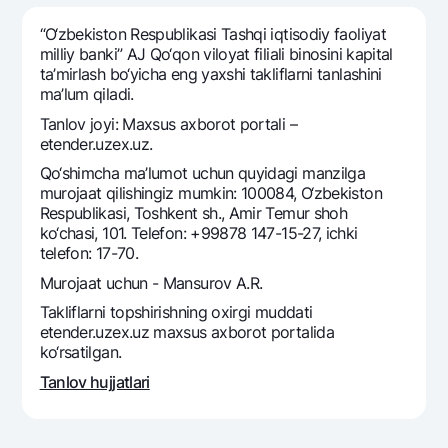
Sayohatchiga
National Green
Yevro
UzCard/HUMO
“O‘zbekiston Respublikasi Tashqi iqtisodiy faoliyat
Eskrou hisobvarag‘i
Hamma uchun USD uchun
milliy banki” AJ Qo‘qon viloyat filiali binosini kapital
Visa
ta’mirlash bo‘yicha eng yaxshi takliflarni tanlashini
Talab qilib olinguncha USD
Tariflar
Visa FIFA
ma’lum qiladi.
Oltin omonat
Mastercard
Tanlov joyi: Maxsus axborot portali –
Aksiyalar
NBU’dan oltin quymalar
etender.uzex.uz.
Ish haqi
Kumush omonat
Milliy mobil ilovasi
Qo‘shimcha ma’lumot uchun quyidagi manzilga
Garmin pay
murojaat qilishingiz mumkin: 100084, O‘zbekiston
Respublikasi, Toshkent sh., Amir Temur shoh
Ko'p beriladigan savollar
ko‘chasi, 101. Telefon: +99878 147-15-27, ichki
telefon: 17-70.
Sayt bo‘yicha qidiring
Murojaat uchun - Mansurov A.R.
Takliflarni topshirishning oxirgi muddati
etender.uzex.uz maxsus axborot portalida
ko‘rsatilgan.
Qidirish
Tanlov hujjatlari
Foydali havolalar
Ko'p beriladigan savollar
Matbuot markazi