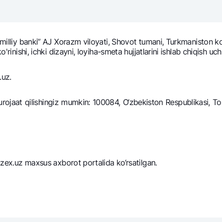
NBU’dan oltin quymalar
Garmin pay
Kumush omonat
t milliy banki” AJ Xorazm viloyati, Shovot tumani, Turkmaniston k
Valyutalar kursi
Eskrou hisob
'rinishi, ichki dizayni, loyiha-smeta hujjatlarini ishlab chiqish uch
Aksiyalar
Milliy mobil i
.uz.
jaat qilishingiz mumkin: 100084, O‘zbekiston Respublikasi, Tosh
.uzex.uz maxsus axborot portalida ko‘rsatilgan.
omatlar
Shaxsiy ma'lumotlarni qayta ishlashga rozilik berish
Aloqa markazi
+998 78 148-00-10
1344