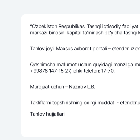
“O‘zbekiston Respublikasi Tashqi iqtisodiy faoliya
Pul oʻtkazmalari
markazi binosini kapital ta’mirlash bo‘yicha tashqi ko
Tariflar
Ko'p beriladigan savollar
Tanlov joyi: Maxsus axborot portali – etender.uzex
Sayt bo‘yicha qidiring
Qo‘shimcha ma’lumot uchun quyidagi manzilga muro
+99878 147-15-27, ichki telefon: 17-70.
Murojaat uchun – Nazirov L.B.
Qidirish
Takliflarni topshirishning oxirgi muddati - etender
Foydali havolalar
Ko'p beriladigan savollar
Matbuot markazi
Ofis va bank
Tanlov hujjatlari
Bizni ijtimoiy tarmoqlarda kuzatib boring