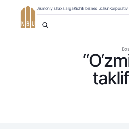
Jismoniy shaxslarga
Kichik biznes uchun
Korporativ
Onlayn-bank
O'zbek
Jismoniy shaxslarga (Milliy)
Русский
Oddiy versiya
Jismoniy shaxslarga
Biznes uchun (iBank)
Oq-qora versiya
Bos
Shaxsiy kabinet
“O‘zmi
Ovozni yoqish
Kreditlar
Ipoteka
takli
Avtokredit
Mikroqarz
Ta’lim krеditi
Overdraft
National Green