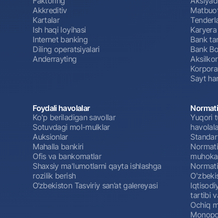
Faktoring
Aksiyado
Akkreditiv
Matbuot
Kartalar
Tenderl
Ish haqi loyihasi
Karyera
Internet banking
Bank tar
Diling operatsiyalari
Bank Bo
Anderrayting
Aksilko
Korpora
Sayt har
Foydali havolalar
Normati
Ko'p beriladigan savollar
Yuqori t
Sotuvdagi mol-mulklar
havolala
Auksionlar
Standar
Mahalla bankiri
Normativ
Ofis va bankomatlar
muhokam
Shaxsiy ma'lumotlarni qayta ishlashga
Normativ
rozilik berish
O'zbeki
O‘zbekiston Tasviriy san’at galereyasi
Iqtisodi
tartibi v
Ochiq m
Monopol