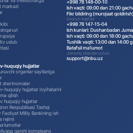
rlar va investorlarga
+998 78 148-00-10
 markazi
Ish vaqti: 09:00 dan 21:00 gach
ar
Fikr bildiring (murojaat qoldirish
Ishonch telefoni
kibi
+998 78 147-15-04
shqaruvi
Ish kunlari: Dushanbadan Jum
rrupsiya
Ish vaqti: 09:00 dan 18:00 gach
tiv uslub
Tushlik vaqti: 13:00 dan 14:00 
itasi
Batafsil maʼlumot
Jismoniy shaxslar uchun
support@nbu.uz
v-huquqiy hujjatlar
uruvchi organlar saytlariga
r
t shartnomalar
-huquqiy hujjatlar loyihalarini
a qilish
 huquqiy hujjatlar
ston Respublikasi Tashqi
y Faoliyat Milliy Bankining ish
a rejimi
a'lumotlar
iyaga qarshi komplaens