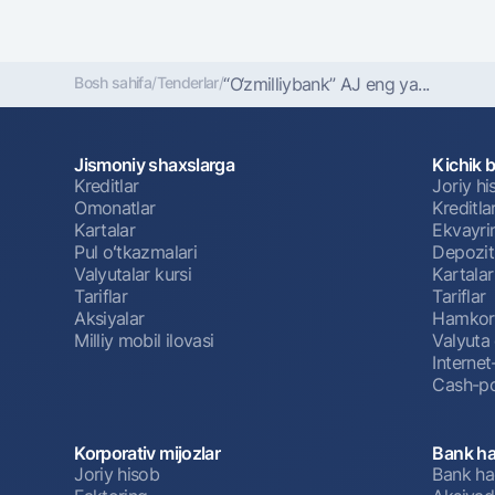
Bosh sahifa
/
Tenderlar
/
“O‘zmilliybank” AJ eng ya...
Jismoniy shaxslarga
Kichik 
Kreditlar
Joriy h
Omonatlar
Kreditla
Kartalar
Ekvayri
Pul oʻtkazmalari
Depozit
Valyutalar kursi
Kartalar
Tariflar
Tariflar
Aksiyalar
Hamkorl
Milliy mobil ilovasi
Valyuta 
Interne
Cash-po
Korporativ mijozlar
Bank ha
Joriy hisob
Bank ha