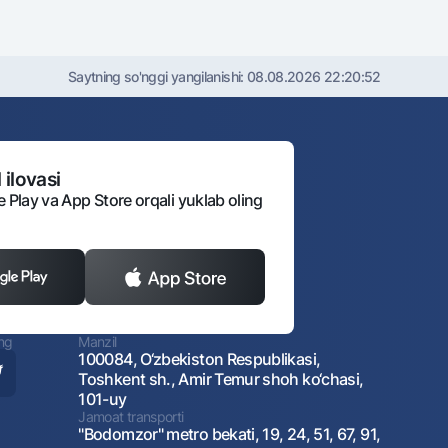
Saytning so'nggi yangilanishi:
08.08.2026 22:20:52
 ilovasi
e Play va App Store orqali yuklab oling
ing
Manzil
100084, O‘zbekiston Respublikasi,
Toshkent sh., Amir Temur shoh ko‘chasi,
101-uy
Jamoat transporti
"Bodomzor" metro bekati, 19, 24, 51, 67, 91,