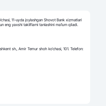
o‘chasi, 11-uyda joylashgan Shovot Bank xizmatlari
varag‘i
un eng yaxshi takliflarni tanlashini ma’lum qiladi.
lovasi
kent sh., Amir Temur shoh ko‘chasi, 101. Telefon: