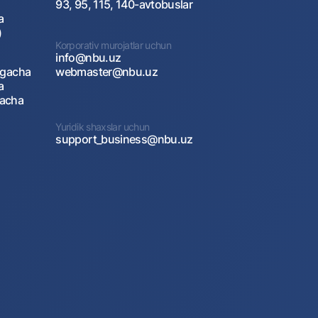
93, 95, 115, 140-avtobuslar
a
)
Korporativ murojatlar uchun
info@nbu.uz
agacha
webmaster@nbu.uz
a
gacha
Yuridik shaxslar uchun
support_business@nbu.uz