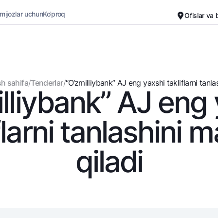
 mijozlar uchun
Ko'proq
Ofislar va
Karyera
Bank haqida
Kichik biznes uchun
Oddiy versiya
h sahifa
/
Tenderlar
/
“O‘zmilliybank” AJ eng yaxshi takliflarni tanlash
lliybank” AJ eng
Oq-qora versiya
Omonatlar
Kartalar
Ovozni yoqish
Hamma uchun
Bepul
flarni tanlashini 
Jozibali
Premial
Vozmojno vse
Sayohatchiga
qiladi
Talab qilib olinguncha
UzCard/HUMO
Yevro
Visa
Hamma uchun USD uchun
Visa FIFA
Talab qilib olinguncha USD
Mastercard
Oltin omonat
Ish haqi