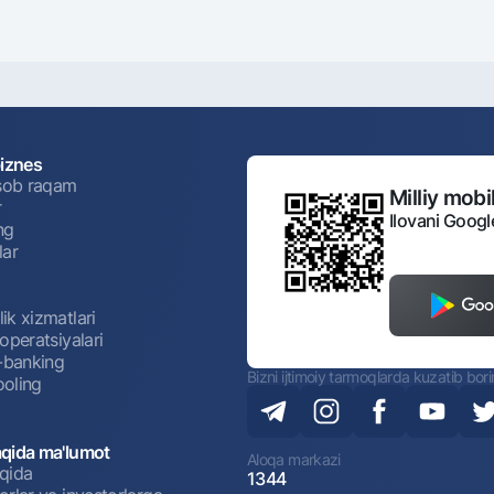
biznes
isob raqam
Milliy mobil
r
Ilovani Googl
ng
lar
ik xizmatlari
operatsiyalari
t-banking
Bizni ijtimoiy tarmoqlarda kuzatib bor
oling
qida ma'lumot
Aloqa markazi
qida
1344