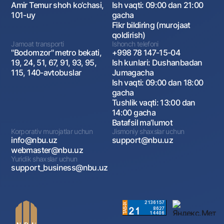
Amir Temur shoh ko‘chasi,
Ish vaqti: 09:00 dan 21:00
101-uy
gacha
Fikr bildiring (murojaat
qoldirish)
Jamoat transporti
Ishonch telefoni
"Bodomzor" metro bekati,
+998 78 147-15-04
19, 24, 51, 67, 91, 93, 95,
Ish kunlari: Dushanbadan
115, 140-avtobuslar
Jumagacha
Ish vaqti: 09:00 dan 18:00
gacha
Tushlik vaqti: 13:00 dan
14:00 gacha
Batafsil maʼlumot
Korporativ murojatlar uchun
Jismoniy shaxslar uchun
info@nbu.uz
support@nbu.uz
webmaster@nbu.uz
Yuridik shaxslar uchun
support_business@nbu.uz