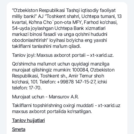
Sayohatchiga
National Green
Yevro
UzCard/HUMO
“O‘zbekiston Respublikasi Tashqi iqtisodiy faoliyat
Eskrou hisobvarag‘i
Hamma uchun USD uchun
milliy banki” AJ “Toshkеnt shahri, Uchtеpa tumani, 13
Visa
kvartal, Ko‘hna Cho`pon-ota MFY, Farhod ko‘chasi,
Talab qilib olinguncha USD
Tariflar
Visa FIFA
54-uyda joylashgan Uchtеpa Bank xizmatlari
Oltin omonat
markazi binosi fasadi va unga qo‘shni hududni
Mastercard
Aksiyalar
obodonlashtirish” loyihasi bo‘yicha eng yaxshi
NBU’dan oltin quymalar
Ish haqi
takliflarni tanlashini ma’lum qiladi.
Kumush omonat
Milliy mobil ilovasi
Garmin pay
Tanlov joyi: Maxsus axborot portali – xt-xarid.uz.
Qo‘shimcha ma’lumot uchun quyidagi manzilga
Ko'p beriladigan savollar
murojaat qilishingiz mumkin: 100084, O‘zbekiston
Respublikasi, Toshkent sh., Amir Temur shoh
Sayt bo‘yicha qidiring
ko‘chasi, 101. Telefon: +99878 147-15-27, ichki
telefon: 17-70.
Murojaat uchun - Mansurov A.R.
Takliflarni topshirishning oxirgi muddati - xt-xarid.uz
maxsus axborot portalida ko‘rsatilgan.
Qidirish
Foydali havolalar
Tanlov hujjatlari
Ko'p beriladigan savollar
Smeta
Matbuot markazi