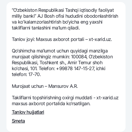
Sayohatchiga
National Green
Yevro
UzCard/HUMO
“O‘zbekiston Respublikasi Tashqi iqtisodiy faoliyat
Eskrou hisobvarag‘i
Hamma uchun USD uchun
milliy banki” AJ Bosh ofisi hududini obodonlashtirish
Visa
va ko'kalamzorlashtirish bo‘yicha eng yaxshi
Talab qilib olinguncha USD
Tariflar
Visa FIFA
takliflarni tanlashini ma’lum qiladi.
Oltin omonat
Mastercard
Aksiyalar
Tanlov joyi: Maxsus axborot portali – xt-xarid.uz.
NBU’dan oltin quymalar
Ish haqi
Kumush omonat
Milliy mobil ilovasi
Qo‘shimcha ma’lumot uchun quyidagi manzilga
Garmin pay
murojaat qilishingiz mumkin: 100084, O‘zbekiston
Respublikasi, Toshkent sh., Amir Temur shoh
Ko'p beriladigan savollar
ko‘chasi, 101. Telefon: +99878 147-15-27, ichki
telefon: 17-70.
Sayt bo‘yicha qidiring
Murojaat uchun – Mansurov A.R.
Takliflarni topshirishning oxirgi muddati - xt-xarid.uz
maxsus axborot portalida ko‘rsatilgan.
Qidirish
Tanlov hujjatlari
Foydali havolalar
Ko'p beriladigan savollar
Smeta
Matbuot markazi