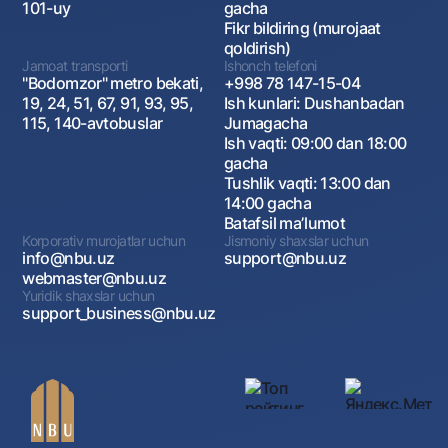
101-uy
gacha
Fikr bildiring (murojaat
qoldirish)
Jamoat transporti
Ishonch telefoni
"Bodomzor" metro bekati,
+998 78 147-15-04
19, 24, 51, 67, 91, 93, 95,
Ish kunlari: Dushanbadan
115, 140-avtobuslar
Jumagacha
Ish vaqti: 09:00 dan 18:00
gacha
Tushlik vaqti: 13:00 dan
14:00 gacha
Batafsil maʼlumot
Korporativ murojatlar uchun
Jismoniy shaxslar uchun
info@nbu.uz
support@nbu.uz
webmaster@nbu.uz
Yuridik shaxslar uchun
support_business@nbu.uz