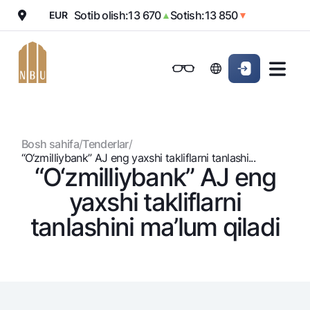
Sotib olish:
13 670
Sotish:
13 850
EUR
▲
▼
Onlayn-bank
Jismoniy shaxslarga (Milliy)
Jismoniy shaxslarga (Milliy
Oddiy versiya
Jismoniy shaxslarga
Kichik biznes uchun
Korporativ mijozl
Biznes uchun (iBank)
Biznes uchun (iBank)
Oq-qora versiya
Bosh sahifa
/
Tenderlar
/
Shaxsiy kabinet
Shaxsiy kabinet
Ovozni yoqish
Jismoniy shaxslarga
“O‘zmilliybank” AJ eng yaxshi takliflarni tanlashi...
“O‘zmilliybank” AJ eng
Kreditlar
yaxshi takliflarni
Ipoteka
Omonatlar
tanlashini ma’lum qiladi
Avtokredit
Hamma uchun
Kartalar
Mikroqarz
Jozibali
Bepul
Ta’lim krеditi
Pul oʻtkazmalari
Vozmojno vse
Premial
Overdraft
Talab qilib olinguncha
Valyutalar kursi