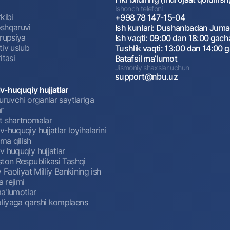
Ishonch telefoni
kibi
+998 78 147-15-04
shqaruvi
Ish kunlari: Dushanbadan Jum
rrupsiya
Ish vaqti: 09:00 dan 18:00 gach
tiv uslub
Tushlik vaqti: 13:00 dan 14:00 
itasi
Batafsil maʼlumot
Jismoniy shaxslar uchun
support@nbu.uz
v-huquqiy hujjatlar
uruvchi organlar saytlariga
r
t shartnomalar
-huquqiy hujjatlar loyihalarini
a qilish
 huquqiy hujjatlar
ston Respublikasi Tashqi
y Faoliyat Milliy Bankining ish
a rejimi
a'lumotlar
iyaga qarshi komplaens