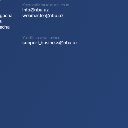
Korporativ murojatlar uchun
info@nbu.uz
agacha
webmaster@nbu.uz
a
gacha
Yuridik shaxslar uchun
support_business@nbu.uz