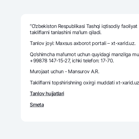
“O‘zbekiston Respublikasi Tashqi iqtisodiy faoliyat 
Pul oʻtkazmalari
takliflarni tanlashini ma’lum qiladi.
Tariflar
Ko'p beriladigan savollar
Tanlov joyi: Maxsus axborot portali – xt-xarid.uz.
Qo‘shimcha ma’lumot uchun quyidagi manzilga muroj
+99878 147-15-27, ichki telefon: 17-70.
Sayt bo‘yicha qidiring
Murojaat uchun - Mansurov A.R.
Takliflarni topshirishning oxirgi muddati xt-xarid.
Tanlov hujjatlari
Qidirish
Foydali havolalar
Smeta
Ko'p beriladigan savollar
Matbuot markazi
Ofis va bank
Bizni ijtimoiy tarmoqlarda kuzatib boring