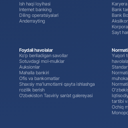
Ish haqi loyihasi
Karyera
Internet banking
Bank tar
Diling operatsiyalari
Bank Bo
Anderrayting
Aksilko
Korpora
Sayt har
Foydali havolalar
Normati
Ko'p beriladigan savollar
Yuqori t
Sotuvdagi mol-mulklar
havolala
Auksionlar
Standar
Mahalla bankiri
Normativ
Ofis va bankomatlar
muhokam
Shaxsiy ma'lumotlarni qayta ishlashga
Normativ
rozilik berish
O'zbeki
O‘zbekiston Tasviriy san’at galereyasi
Iqtisodi
tartibi v
Ochiq m
Monopol