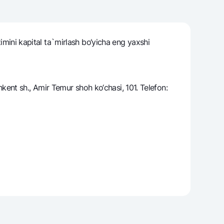
zimini kapital ta`mirlash bo‘yicha eng yaxshi
varag‘i
lovasi
ent sh., Amir Temur shoh ko‘chasi, 101. Telefon: