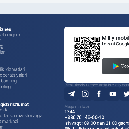
biznes
isob raqam
Milliy mobil
r
Ilovani Googl
ng
lar
ik xizmatlari
operatsiyalari
t-banking
Bizni ijtimoiy tarmoqlarda kuzatib bor
oling
qida ma'lumot
Aloqa markazi
qida
1344
rlar va investorlarga
+998 78 148-00-10
 markazi
Ish vaqti: 09:00 dan 21:00 gach
ar
Fikr bildiring (murojaat qoldirish