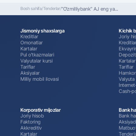
Bosh sahifa
/
Tenderlar
/
“O‘zmilliybank” AJ eng ya...
Jismoniy shaxslarga
Kichik 
Kreditlar
Joriy h
Omonatlar
Kreditla
Kartalar
Ekvayri
Pul oʻtkazmalari
Depozit
Valyutalar kursi
Kartalar
Tariflar
Tariflar
Aksiyalar
Hamkorl
Milliy mobil ilovasi
Valyuta 
Interne
Cash-po
Korporativ mijozlar
Bank ha
Joriy hisob
Bank ha
Faktoring
Aksiyado
Akkreditiv
Matbuot
Kartalar
Tenderl