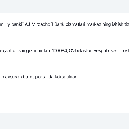
NBU’dan oltin quymalar
Garmin pay
Kumush omonat
milliy banki” AJ Mirzacho`l Bank xizmatlari markazining isitish ti
Valyutalar kursi
Eskrou hisob
Aksiyalar
Milliy mobil i
aat qilishingiz mumkin: 100084, O‘zbekiston Respublikasi, Toshk
uz maxsus axborot portalida ko‘rsatilgan.
omatlar
Shaxsiy ma'lumotlarni qayta ishlashga rozilik berish
Aloqa markazi
+998 78 148-00-10
1344