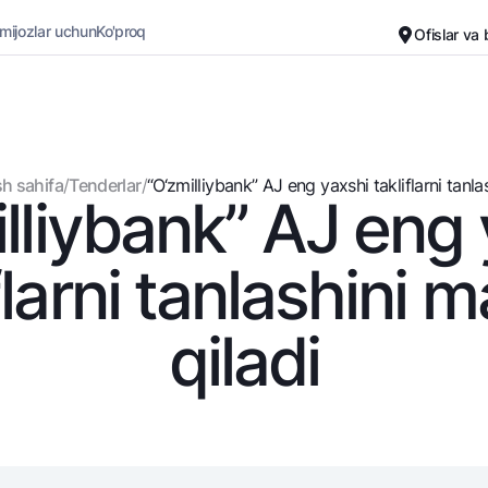
 mijozlar uchun
Ko'proq
Ofislar va
Karyera
Bank haqida
Kichik biznes uchun
Oddiy versiya
h sahifa
/
Tenderlar
/
“O‘zmilliybank” AJ eng yaxshi takliflarni tanlash
lliybank” AJ eng
Oq-qora versiya
Omonatlar
Kartalar
Ovozni yoqish
Hamma uchun
Bepul
flarni tanlashini 
Jozibali
Premial
Vozmojno vse
Sayohatchiga
qiladi
Talab qilib olinguncha
UzCard/HUMO
Yevro
Visa
Hamma uchun USD uchun
Visa FIFA
Talab qilib olinguncha USD
Mastercard
Oltin omonat
Ish haqi