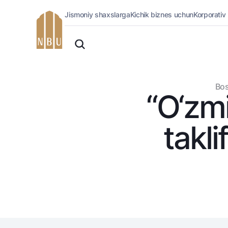
Jismoniy shaxslarga
Kichik biznes uchun
Korporativ
Onlayn-bank
O'zbek
Jismoniy shaxslarga (Milliy)
Oddiy versiya
Jismoniy shaxslarga
Biznes uchun (iBank)
Oq-qora versiya
Bos
Shaxsiy kabinet
“O‘zmi
Ovozni yoqish
Kreditlar
Ipoteka
takli
Avtokredit
Mikroqarz
Ta’lim krеditi
Overdraft
National Green