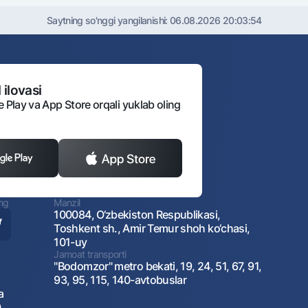
Saytning so'nggi yangilanishi:
06.08.2026 20:03:54
 ilovasi
e Play va App Store orqali yuklab oling
ing
Manzil
100084, O‘zbekiston Respublikasi,
Toshkent sh., Amir Temur shoh ko‘chasi,
101-uy
Jamoat transporti
"Bodomzor" metro bekati, 19, 24, 51, 67, 91,
93, 95, 115, 140-avtobuslar
a
)