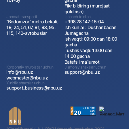
101-uy
gacha
Fikr bildiring (murojaat
qoldirish)
Jamoat transporti
Ishonch telefoni
"Bodomzor" metro bekati,
+998 78 147-15-04
19, 24, 51, 67, 91, 93, 95,
Ish kunlari: Dushanbadan
115, 140-avtobuslar
Jumagacha
Ish vaqti: 09:00 dan 18:00
gacha
Tushlik vaqti: 13:00 dan
14:00 gacha
Batafsil maʼlumot
Korporativ murojatlar uchun
Jismoniy shaxslar uchun
info@nbu.uz
support@nbu.uz
webmaster@nbu.uz
Yuridik shaxslar uchun
support_business@nbu.uz