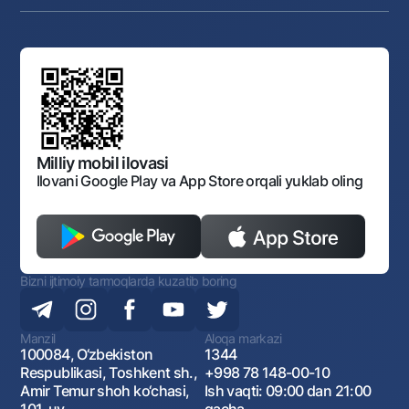
Anderrayting
Auksionlar
Bank tarkibi
Yuqori turuvchi organlar saytlariga havolalar
Mahalla bankiri
Bank Boshqaruvi
Standart shartnomalar
Ofis va bankomatlar
Aksilkorrupsiya
Normativ-huquqiy hujjatlar loyihalarini muhokama qilish
Shaxsiy ma'lumotlarni qayta ishlashga rozilik berish
Korporativ uslub
Normativ huquqiy hujjatlar
O‘zbekiston Tasviriy san’at galereyasi
Sayt haritasi
O'zbekiston Respublikasi Tashqi Iqtisodiy Faoliyat Milliy
Bankining ish tartibi va rejimi
Ochiq ma'lumotlar
Monopoliyaga qarshi komplaens
Milliy mobil ilovasi
Ilovani Google Play va App Store orqali yuklab oling
Bizni ijtimoiy tarmoqlarda kuzatib boring
Manzil
Aloqa markazi
100084, O‘zbekiston
1344
Respublikasi, Toshkent sh.,
+998 78 148-00-10
Amir Temur shoh ko‘chasi,
Ish vaqti: 09:00 dan 21:00