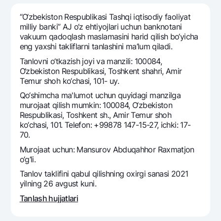
Sayohatchiga
National Green
Yevro
UzCard/HUMO
“O‘zbеkiston Rеspublikasi Tashqi iqtisodiy faoliyat
Eskrou hisobvarag‘i
Hamma uchun USD uchun
milliy banki” AJ o‘z ehtiyojlari uchun banknotani
Visa
vakuum qadoqlash maslamasini harid qilish bo‘yicha
Talab qilib olinguncha USD
Tariflar
Visa Champion
eng yaxshi takliflarni tanlashini ma’lum qiladi.
Oltin omonat
Mastercard
Tanlovni o‘tkazish joyi va manzili: 100084,
Aksiyalar
NBU’dan oltin quymalar
O‘zbekiston Respublikasi, Toshkent shahri, Amir
Ish haqi
Tеmur shoh ko‘chasi, 101- uy.
Kumush omonat
Milliy mobil ilovasi
Garmin pay
Qo‘shimcha ma'lumot uchun quyidagi manzilga
murojaat qilish mumkin: 100084, O‘zbekiston
Ko'p beriladigan savollar
Respublikasi, Toshkent sh., Amir Temur shoh
ko‘chasi, 101. Telefon: +99878 147-15-27, ichki: 17-
Sayt bo‘yicha qidiring
70.
Murojaat uchun: Mansurov Abduqahhor Raxmatjon
o‘g‘li.
Tanlov taklifini qabul qilishning oxirgi sanasi 2021
yilning 26 avgust kuni.
Qidirish
Foydali havolalar
Tanlash hujjatlari
Ko'p beriladigan savollar
Matbuot markazi