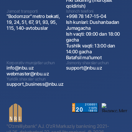
Fikr bildiring (murojaat
qoldirish)
Jamoat transporti
Ishonch telefoni
"Bodomzor" metro bekati,
+998 78 147-15-04
19, 24, 51, 67, 91, 93, 95,
Ish kunlari: Dushanbadan
115, 140-avtobuslar
Jumagacha
Ish vaqti: 09:00 dan 18:00
gacha
Tushlik vaqti: 13:00 dan
14:00 gacha
Batafsil maʼlumot
Korporativ murojatlar uchun
Jismoniy shaxslar uchun
info@nbu.uz
support@nbu.uz
webmaster@nbu.uz
Yuridik shaxslar uchun
support_business@nbu.uz
"O'zmilliybank" AJ. OʻzR Markaziy bankning 2021-