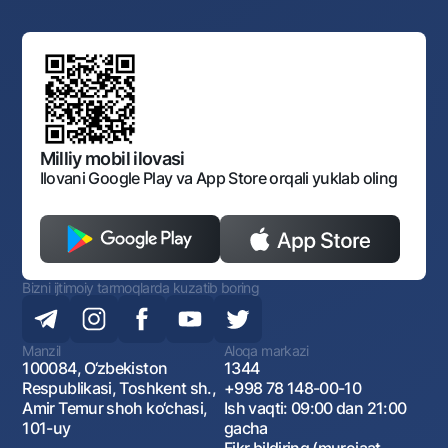
Yuqori turuvchi organlar saytlariga havolalar
Mahalla bankiri
Bank Boshqaruvi
Standart shartnomalar
Ofis va bankomatlar
Aksilkorrupsiya
Normativ-huquqiy hujjatlar loyihalarini muhokama qilish
Shaxsiy ma'lumotlarni qayta ishlashga rozilik berish
Korporativ uslub
Normativ huquqiy hujjatlar
O‘zbekiston Tasviriy san’at galereyasi
Sayt haritasi
O'zbekiston Respublikasi Tashqi Iqtisodiy Faoliyat Milliy
Bankining ish tartibi va rejimi
Ochiq ma'lumotlar
Monopoliyaga qarshi komplaens
Milliy mobil ilovasi
Ilovani Google Play va App Store orqali yuklab oling
Bizni ijtimoiy tarmoqlarda kuzatib boring
Manzil
Aloqa markazi
100084, O‘zbekiston
1344
Respublikasi, Toshkent sh.,
+998 78 148-00-10
Amir Temur shoh ko‘chasi,
Ish vaqti: 09:00 dan 21:00
101-uy
gacha