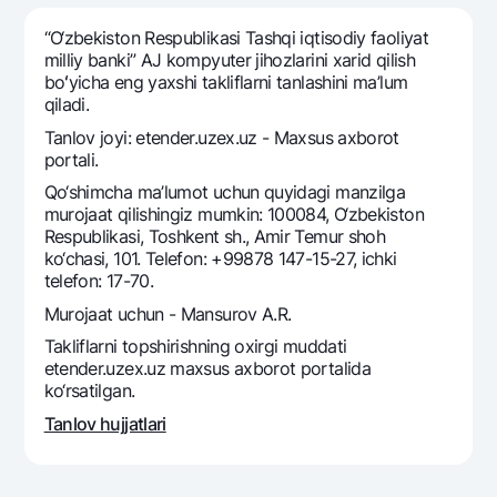
Sayohatchiga
National Green
Yevro
UzCard/HUMO
“O‘zbekiston Respublikasi Tashqi iqtisodiy faoliyat
Eskrou hisobvarag‘i
Hamma uchun USD uchun
milliy banki” AJ kompyutеr jihozlarini xarid qilish
Visa
boʻyicha eng yaxshi takliflarni tanlashini ma’lum
Talab qilib olinguncha USD
Tariflar
Visa FIFA
qiladi.
Oltin omonat
Mastercard
Tanlov joyi: etender.uzex.uz - Maxsus axborot
Aksiyalar
NBU’dan oltin quymalar
portali.
Ish haqi
Kumush omonat
Milliy mobil ilovasi
Qo‘shimcha ma’lumot uchun quyidagi manzilga
Garmin pay
murojaat qilishingiz mumkin: 100084, O‘zbekiston
Respublikasi, Toshkent sh., Amir Temur shoh
Ko'p beriladigan savollar
ko‘chasi, 101. Telefon: +99878 147-15-27, ichki
telefon: 17-70.
Sayt bo‘yicha qidiring
Murojaat uchun - Mansurov A.R.
Takliflarni topshirishning oxirgi muddati
etender.uzex.uz maxsus axborot portalida
ko‘rsatilgan.
Qidirish
Tanlov hujjatlari
Foydali havolalar
Ko'p beriladigan savollar
Matbuot markazi