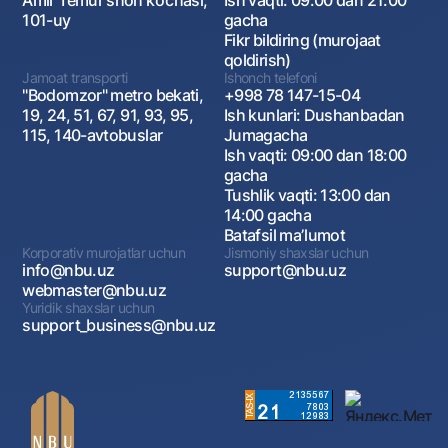
Amir Temur shoh ko‘chasi,
Ish vaqti: 09:00 dan 21:00
101-uy
gacha
Fikr bildiring (murojaat
qoldirish)
Jamoat transporti
Ishonch telefoni
"Bodomzor" metro bekati,
+998 78 147-15-04
19, 24, 51, 67, 91, 93, 95,
Ish kunlari: Dushanbadan
115, 140-avtobuslar
Jumagacha
Ish vaqti: 09:00 dan 18:00
gacha
Tushlik vaqti: 13:00 dan
14:00 gacha
Batafsil maʼlumot
Korporativ murojatlar uchun
Jismoniy shaxslar uchun
info@nbu.uz
support@nbu.uz
webmaster@nbu.uz
Yuridik shaxslar uchun
support_business@nbu.uz