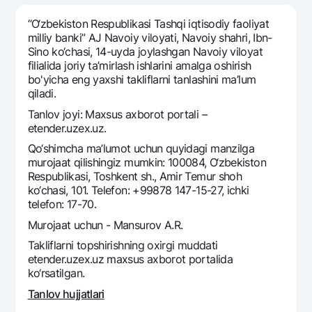
Sayohatchiga
National Green
Yevro
UzCard/HUMO
“O‘zbekiston Respublikasi Tashqi iqtisodiy faoliyat
Eskrou hisobvarag‘i
Hamma uchun USD uchun
milliy banki” AJ Navoiy viloyati, Navoiy shahri, Ibn-
Visa
Sino ko‘chasi, 14-uyda joylashgan Navoiy viloyat
Talab qilib olinguncha USD
Tariflar
Visa FIFA
filialida joriy ta’mirlash ishlarini amalga oshirish
Oltin omonat
bo'yicha eng yaxshi takliflarni tanlashini ma’lum
Mastercard
Aksiyalar
qiladi.
NBU’dan oltin quymalar
Ish haqi
Tanlov joyi: Maxsus axborot portali –
Kumush omonat
Milliy mobil ilovasi
Garmin pay
etender.uzex.uz.
Qo‘shimcha ma’lumot uchun quyidagi manzilga
Ko'p beriladigan savollar
murojaat qilishingiz mumkin: 100084, O‘zbekiston
Respublikasi, Toshkent sh., Amir Temur shoh
Sayt bo‘yicha qidiring
ko‘chasi, 101. Telefon: +99878 147-15-27, ichki
telefon: 17-70.
Murojaat uchun - Mansurov A.R.
Takliflarni topshirishning oxirgi muddati
etender.uzex.uz maxsus axborot portalida
Qidirish
Foydali havolalar
ko‘rsatilgan.
Ko'p beriladigan savollar
Tanlov hujjatlari
Matbuot markazi