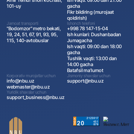
Amir Temur shoh ko‘chasi,
Ish vaqti: 09:00 dan 21:00
101-uy
gacha
Fikr bildiring (murojaat
qoldirish)
Jamoat transporti
Ishonch telefoni
"Bodomzor" metro bekati,
+998 78 147-15-04
19, 24, 51, 67, 91, 93, 95,
Ish kunlari: Dushanbadan
115, 140-avtobuslar
Jumagacha
Ish vaqti: 09:00 dan 18:00
gacha
Tushlik vaqti: 13:00 dan
14:00 gacha
Batafsil maʼlumot
Korporativ murojatlar uchun
Jismoniy shaxslar uchun
info@nbu.uz
support@nbu.uz
webmaster@nbu.uz
Yuridik shaxslar uchun
support_business@nbu.uz