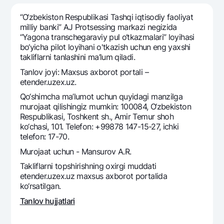
Sayohatchiga
National Green
Yevro
UzCard/HUMO
“O‘zbekiston Respublikasi Tashqi iqtisodiy faoliyat
Eskrou hisobvarag‘i
Hamma uchun USD uchun
milliy banki” AJ Protsessing markazi negizida
Visa
“Yagona transchegaraviy pul o‘tkazmalari” loyihasi
Talab qilib olinguncha USD
Tariflar
Visa FIFA
bo‘yicha pilot loyihani o'tkazish uchun eng yaxshi
Oltin omonat
takliflarni tanlashini ma’lum qiladi.
Mastercard
Aksiyalar
NBU’dan oltin quymalar
Tanlov joyi: Maxsus axborot portali –
Ish haqi
etender.uzex.uz.
Kumush omonat
Milliy mobil ilovasi
Garmin pay
Qo‘shimcha ma’lumot uchun quyidagi manzilga
murojaat qilishingiz mumkin: 100084, O‘zbekiston
Ko'p beriladigan savollar
Respublikasi, Toshkent sh., Amir Temur shoh
ko‘chasi, 101. Telefon: +99878 147-15-27, ichki
Sayt bo‘yicha qidiring
telefon: 17-70.
Murojaat uchun - Mansurov A.R.
Takliflarni topshirishning oxirgi muddati
etender.uzex.uz maxsus axborot portalida
ko‘rsatilgan.
Qidirish
Foydali havolalar
Tanlov hujjatlari
Ko'p beriladigan savollar
Matbuot markazi