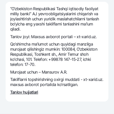
Sayohatchiga
National Green
Yevro
UzCard/HUMO
“O‘zbekiston Respublikasi Tashqi iqtisodiy faoliyat
Eskrou hisobvarag‘i
Hamma uchun USD uchun
milliy banki” AJ yevroobligatsiyalarini chiqarish va
Visa
joylashtirish uchun yuridik maslahatchilarni tanlash
Talab qilib olinguncha USD
Tariflar
Visa FIFA
bo‘yicha eng yaxshi takliflarni tanlashini ma’lum
Oltin omonat
qiladi.
Mastercard
Aksiyalar
NBU’dan oltin quymalar
Tanlov joyi: Maxsus axborot portali – xt-xarid.uz.
Ish haqi
Kumush omonat
Milliy mobil ilovasi
Qo‘shimcha ma’lumot uchun quyidagi manzilga
Garmin pay
murojaat qilishingiz mumkin: 100084, O‘zbekiston
Respublikasi, Toshkent sh., Amir Temur shoh
Ko'p beriladigan savollar
ko‘chasi, 101. Telefon: +99878 147-15-27, ichki
telefon: 17-70.
Sayt bo‘yicha qidiring
Murojaat uchun – Mansurov A.R.
Takliflarni topshirishning oxirgi muddati - xt-xarid.uz.
maxsus axborot portalida ko‘rsatilgan.
Tanlov hujjatlari
Qidirish
Foydali havolalar
Ko'p beriladigan savollar
Matbuot markazi