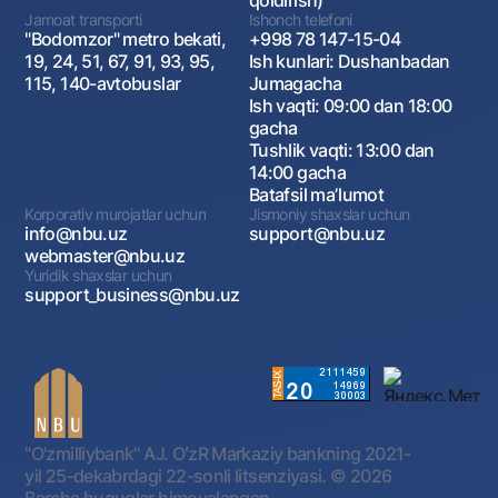
qoldirish)
Jamoat transporti
Ishonch telefoni
"Bodomzor" metro bekati,
+998 78 147-15-04
19, 24, 51, 67, 91, 93, 95,
Ish kunlari: Dushanbadan
115, 140-avtobuslar
Jumagacha
Ish vaqti: 09:00 dan 18:00
gacha
Tushlik vaqti: 13:00 dan
14:00 gacha
Batafsil maʼlumot
Korporativ murojatlar uchun
Jismoniy shaxslar uchun
info@nbu.uz
support@nbu.uz
webmaster@nbu.uz
Yuridik shaxslar uchun
support_business@nbu.uz
"O'zmilliybank" AJ. OʻzR Markaziy bankning 2021-
yil 25-dekabrdagi 22-sonli litsenziyasi.
© 2026