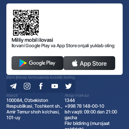
Standart shartnomalar
Ofis va bankomatlar
Aksilkorrupsiya
Normativ-huquqiy hujjatlar loyihalarini muhokama qilish
Shaxsiy ma'lumotlarni qayta ishlashga rozilik berish
Korporativ uslub
Normativ huquqiy hujjatlar
O‘zbekiston Tasviriy san’at galereyasi
Sayt haritasi
O'zbekiston Respublikasi Tashqi Iqtisodiy Faoliyat Milliy
Bankining ish tartibi va rejimi
Ochiq ma'lumotlar
Monopoliyaga qarshi komplaens
Milliy mobil ilovasi
Ilovani Google Play va App Store orqali yuklab oling
Bizni ijtimoiy tarmoqlarda kuzatib boring
Manzil
Aloqa markazi
100084, O‘zbekiston
1344
Respublikasi, Toshkent sh.,
+998 78 148-00-10
Amir Temur shoh ko‘chasi,
Ish vaqti: 09:00 dan 21:00
101-uy
gacha
Fikr bildiring (murojaat