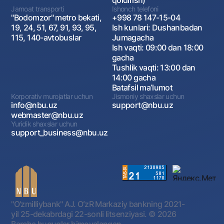
qoldirish)
Jamoat transporti
Ishonch telefoni
"Bodomzor" metro bekati,
+998 78 147-15-04
19, 24, 51, 67, 91, 93, 95,
Ish kunlari: Dushanbadan
115, 140-avtobuslar
Jumagacha
Ish vaqti: 09:00 dan 18:00
gacha
Tushlik vaqti: 13:00 dan
14:00 gacha
Batafsil maʼlumot
Korporativ murojatlar uchun
Jismoniy shaxslar uchun
info@nbu.uz
support@nbu.uz
webmaster@nbu.uz
Yuridik shaxslar uchun
support_business@nbu.uz
"O'zmilliybank" AJ. OʻzR Markaziy bankning 2021-
yil 25-dekabrdagi 22-sonli litsenziyasi.
© 2026