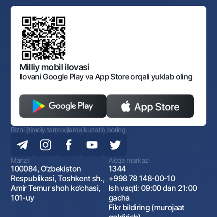
Standart shartnomalar
Ofis va bankomatlar
Aksilkorrupsiya
Normativ-huquqiy hujjatlar loyihalarini muhokama qilish
Shaxsiy ma'lumotlarni qayta ishlashga rozilik berish
Korporativ uslub
Normativ huquqiy hujjatlar
O‘zbekiston Tasviriy san’at galereyasi
Sayt haritasi
O'zbekiston Respublikasi Tashqi Iqtisodiy Faoliyat Milliy
Bankining ish tartibi va rejimi
Ochiq ma'lumotlar
Monopoliyaga qarshi komplaens
Milliy mobil ilovasi
Ilovani Google Play va App Store orqali yuklab oling
Bizni ijtimoiy tarmoqlarda kuzatib boring
Manzil
Aloqa markazi
100084, O‘zbekiston
1344
Respublikasi, Toshkent sh.,
+998 78 148-00-10
Amir Temur shoh ko‘chasi,
Ish vaqti: 09:00 dan 21:00
101-uy
gacha
Fikr bildiring (murojaat