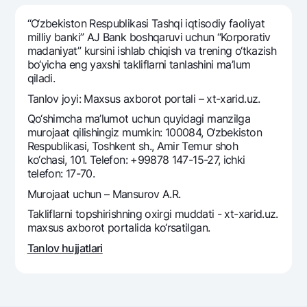
Sayohatchiga
National Green
Yevro
UzCard/HUMO
“O‘zbekiston Respublikasi Tashqi iqtisodiy faoliyat
Eskrou hisobvarag‘i
Hamma uchun USD uchun
milliy banki” AJ Bank boshqaruvi uchun “Korporativ
Visa
madaniyat” kursini ishlab chiqish va trеning o‘tkazish
Talab qilib olinguncha USD
Tariflar
Visa FIFA
bo‘yicha eng yaxshi takliflarni tanlashini ma’lum
Oltin omonat
qiladi.
Mastercard
Aksiyalar
NBU’dan oltin quymalar
Tanlov joyi: Maxsus axborot portali – xt-xarid.uz.
Ish haqi
Kumush omonat
Milliy mobil ilovasi
Qo‘shimcha ma’lumot uchun quyidagi manzilga
Garmin pay
murojaat qilishingiz mumkin: 100084, O‘zbekiston
Respublikasi, Toshkent sh., Amir Temur shoh
Ko'p beriladigan savollar
ko‘chasi, 101. Telefon: +99878 147-15-27, ichki
telefon: 17-70.
Sayt bo‘yicha qidiring
Murojaat uchun – Mansurov A.R.
Takliflarni topshirishning oxirgi muddati - xt-xarid.uz.
maxsus axborot portalida ko‘rsatilgan.
Tanlov hujjatlari
Qidirish
Foydali havolalar
Ko'p beriladigan savollar
Matbuot markazi