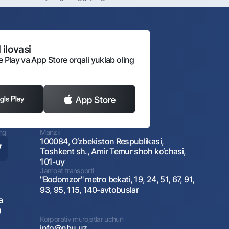
 ilovasi
e Play va App Store orqali yuklab oling
ing
Manzil
100084, O‘zbekiston Respublikasi,
Toshkent sh., Amir Temur shoh ko‘chasi,
101-uy
Jamoat transporti
"Bodomzor" metro bekati, 19, 24, 51, 67, 91,
93, 95, 115, 140-avtobuslar
a
)
Korporativ murojatlar uchun
info@nbu.uz