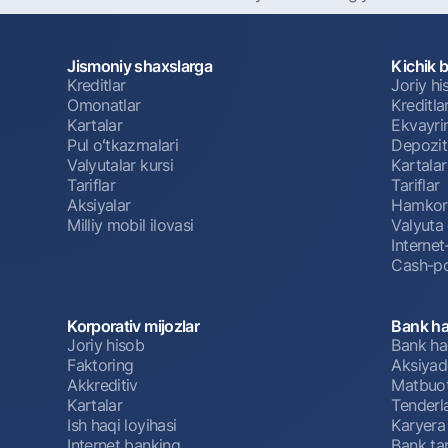
Jismoniy shaxslarga
Kichik 
Kreditlar
Joriy h
Omonatlar
Kreditla
Kartalar
Ekvayri
Pul oʻtkazmalari
Depozit
Valyutalar kursi
Kartalar
Tariflar
Tariflar
Aksiyalar
Hamkorl
Milliy mobil ilovasi
Valyuta 
Interne
Cash-po
Korporativ mijozlar
Bank ha
Joriy hisob
Bank ha
Faktoring
Aksiyado
Akkreditiv
Matbuot
Kartalar
Tenderl
Ish haqi loyihasi
Karyera
Internet banking
Bank tar