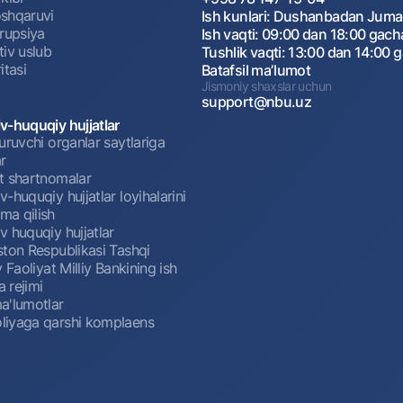
shqaruvi
Ish kunlari: Dushanbadan Jum
rrupsiya
Ish vaqti: 09:00 dan 18:00 gach
tiv uslub
Tushlik vaqti: 13:00 dan 14:00 
itasi
Batafsil maʼlumot
Jismoniy shaxslar uchun
support@nbu.uz
v-huquqiy hujjatlar
uruvchi organlar saytlariga
r
t shartnomalar
-huquqiy hujjatlar loyihalarini
a qilish
 huquqiy hujjatlar
ston Respublikasi Tashqi
y Faoliyat Milliy Bankining ish
a rejimi
a'lumotlar
iyaga qarshi komplaens