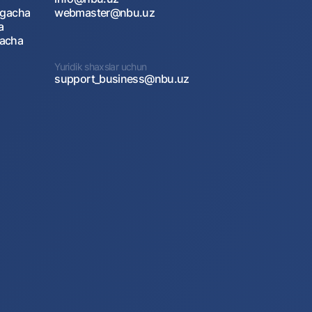
agacha
webmaster@nbu.uz
a
gacha
Yuridik shaxslar uchun
support_business@nbu.uz