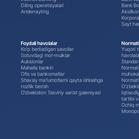
Diling operatsiyalari
Bank Bo
Anderrayting
Aksilko
Korpora
Sayt har
Foydali havolalar
Normati
Ko'p beriladigan savollar
Yuqori t
Sotuvdagi mol-mulklar
havolala
Auksionlar
Standar
Mahalla bankiri
Normativ
Ofis va bankomatlar
muhokam
Shaxsiy ma'lumotlarni qayta ishlashga
Normativ
rozilik berish
O'zbeki
O‘zbekiston Tasviriy san’at galereyasi
Iqtisodi
tartibi v
Ochiq m
Monopol