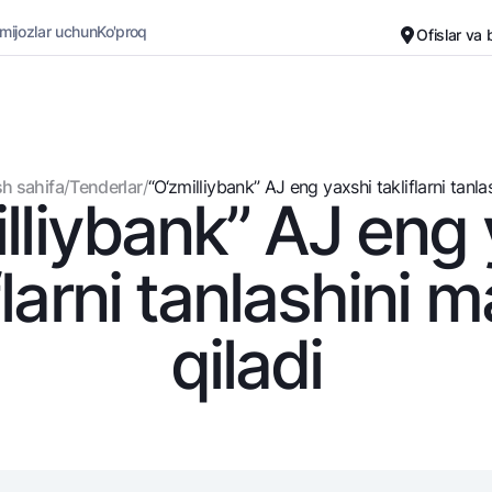
 mijozlar uchun
Ko'proq
Ofislar va
Karyera
Bank haqida
Kichik biznes uchun
Oddiy versiya
h sahifa
/
Tenderlar
/
“O‘zmilliybank” AJ eng yaxshi takliflarni tanlash
lliybank” AJ eng
Oq-qora versiya
Omonatlar
Kartalar
Ovozni yoqish
Hamma uchun
Bepul
flarni tanlashini 
Jozibali
Premial
Vozmojno vse
Sayohatchiga
qiladi
Talab qilib olinguncha
UzCard/HUMO
Yevro
Visa
Hamma uchun USD uchun
Visa FIFA
Talab qilib olinguncha USD
Mastercard
Oltin omonat
Ish haqi