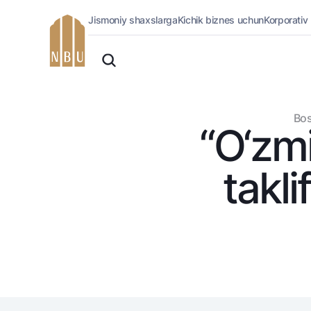
Jismoniy shaxslarga
Kichik biznes uchun
Korporativ
Onlayn-bank
O'zbek
Jismoniy shaxslarga (Milliy)
Oddiy versiya
Jismoniy shaxslarga
Biznes uchun (iBank)
Oq-qora versiya
Bos
Shaxsiy kabinet
“O‘zmi
Ovozni yoqish
Kreditlar
Ipoteka
takli
Avtokredit
Mikroqarz
Ta’lim krеditi
Overdraft
National Green