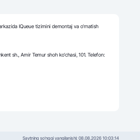
markazida IQueue tizimini dеmontaj va o‘rnatish
varag‘i
lovasi
ent sh., Amir Temur shoh ko‘chasi, 101. Telefon:
Saytning so'nggi yangilanishi:
08.08.2026 10:03:14