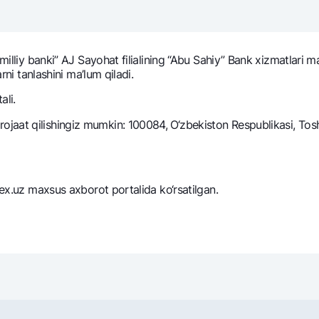
NBU’dan oltin quymalar
Garmin pay
Kumush omonat
 milliy banki” AJ Sayohat filialining “Abu Sahiy” Bank xizmatlari 
Valyutalar kursi
Eskrou hisob
arni tanlashini ma’lum qiladi.
Aksiyalar
Milliy mobil i
ali.
aat qilishingiz mumkin: 100084, O‘zbekiston Respublikasi, Toshk
zex.uz maxsus axborot portalida ko‘rsatilgan.
omatlar
Shaxsiy ma'lumotlarni qayta ishlashga rozilik berish
Aloqa markazi
+998 78 148-00-10
1344