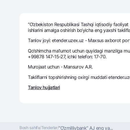
“O‘zbekiston Respublikasi Tashqi iqtisodiy faoliyat
Pul oʻtkazmalari
ishlarini amalga oshirish bo‘yicha eng yaxshi taklifl
Tariflar
Ko'p beriladigan savollar
Tanlov joyi: etender.uzex.uz - Maxsus axborot port
Qo‘shimcha ma’lumot uchun quyidagi manzilga muroj
+99878 147-15-27, ichki telefon: 17-70.
Sayt bo‘yicha qidiring
Murojaat uchun - Mansurov A.R.
Takliflarni topshirishning oxirgi muddati etender.u
Tanlov hujjatlari
Qidirish
Foydali havolalar
Ko'p beriladigan savollar
Matbuot markazi
Ofis va bank
Bizni ijtimoiy tarmoqlarda kuzatib boring
Bosh sahifa
/
Tenderlar
/
“O‘zmilliybank” AJ eng ya...