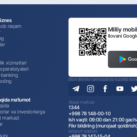
biznes
isob raqam
Milliy mobil
r
Ilovani Googl
ng
lar
ik xizmatlari
operatsiyalari
t-banking
Bizni ijtimoiy tarmoqlarda kuzatib bor
oling
qida ma'lumot
Aloqa markazi
qida
1344
rlar va investorlarga
+998 78 148-00-10
 markazi
Ish vaqti: 09:00 dan 21:00 gach
ar
Fikr bildiring (murojaat qoldirish
Ishonch telefoni
kibi
+998 78 147-15-04