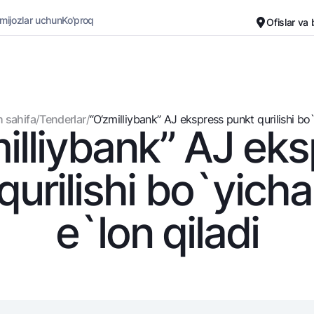
 mijozlar uchun
Ko'proq
Ofislar va
Karyera
Bank haqida
Kichik biznes uchun
Oddiy versiya
 sahifa
/
Tenderlar
/
“O‘zmilliybank” AJ ekspress punkt qurilishi bo`y
illiybank” AJ ek
Oq-qora versiya
Omonatlar
Kartalar
Ovozni yoqish
Hamma uchun
Bepul
qurilishi bo`yicha
Jozibali
Premial
Vozmojno vse
Sayohatchiga
e`lon qiladi
Talab qilib olinguncha
UzCard/HUMO
Yevro
Visa
Hamma uchun USD uchun
Visa FIFA
Talab qilib olinguncha USD
Mastercard
Oltin omonat
Ish haqi