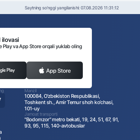
Saytning so'nggi yangilanishi:
07.08.2026 11:31:12
 ilovasi
e Play va App Store orqali yuklab oling
ing
Manzil
100084, O‘zbekiston Respublikasi,
Toshkent sh., Amir Temur shoh ko‘chasi,
101-uy
Jamoat transporti
"Bodomzor" metro bekati, 19, 24, 51, 67, 91,
93, 95, 115, 140-avtobuslar
a
)