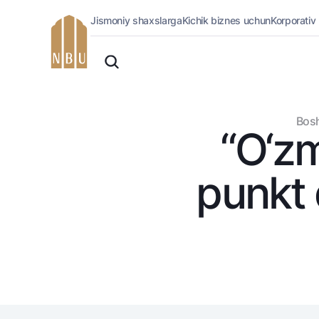
Jismoniy shaxslarga
Kichik biznes uchun
Korporativ
Onlayn-bank
O'zbek
Jismoniy shaxslarga (Milliy)
Oddiy versiya
Jismoniy shaxslarga
Biznes uchun (iBank)
Oq-qora versiya
Bosh
Shaxsiy kabinet
“O‘zm
Ovozni yoqish
Kreditlar
Ipoteka
punkt 
Avtokredit
Mikroqarz
Ta’lim krеditi
Overdraft
National Green