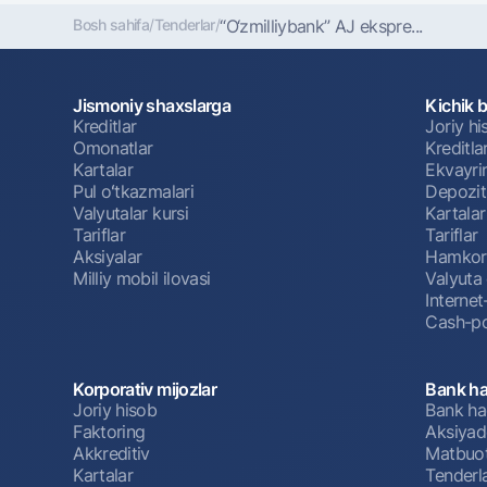
Bosh sahifa
/
Tenderlar
/
“O‘zmilliybank” AJ ekspre...
Jismoniy shaxslarga
Kichik 
Kreditlar
Joriy h
Omonatlar
Kreditla
Kartalar
Ekvayri
Pul oʻtkazmalari
Depozit
Valyutalar kursi
Kartalar
Tariflar
Tariflar
Aksiyalar
Hamkorl
Milliy mobil ilovasi
Valyuta 
Interne
Cash-po
Korporativ mijozlar
Bank ha
Joriy hisob
Bank ha
Faktoring
Aksiyado
Akkreditiv
Matbuot
Kartalar
Tenderl