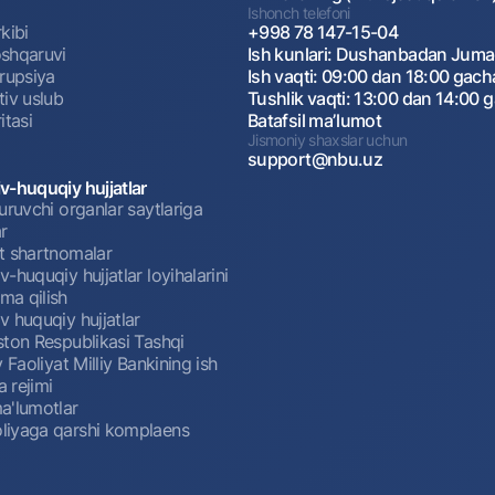
Ishonch telefoni
kibi
+998 78 147-15-04
shqaruvi
Ish kunlari: Dushanbadan Jum
rrupsiya
Ish vaqti: 09:00 dan 18:00 gach
tiv uslub
Tushlik vaqti: 13:00 dan 14:00 
itasi
Batafsil maʼlumot
Jismoniy shaxslar uchun
support@nbu.uz
v-huquqiy hujjatlar
uruvchi organlar saytlariga
r
t shartnomalar
-huquqiy hujjatlar loyihalarini
a qilish
 huquqiy hujjatlar
ston Respublikasi Tashqi
y Faoliyat Milliy Bankining ish
a rejimi
a'lumotlar
iyaga qarshi komplaens