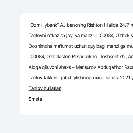
“O‘zmilliybank” AJ bankning Rishton filialida 24/7 r
Pul oʻtkazmalari
Tariflar
Tanlovni o‘tkazish joyi va manzili: 100084, O‘zbeki
Ko'p beriladigan savollar
Qo‘shimcha ma'lumot uchun quyidagi manzilga mur
100084, O‘zbekiston Respublikasi, Toshkent sh., Am
Sayt bo‘yicha qidiring
Aloqa qiluvchi shaxs – Mansurov Abduqahhor Raxma
Tanlov taklifini qabul qilishning oxirgi sanasi 2021 
Tanlov hujjatlari
Qidirish
Foydali havolalar
Smeta
Ko'p beriladigan savollar
Matbuot markazi
Ofis va bank
Bizni ijtimoiy tarmoqlarda kuzatib boring