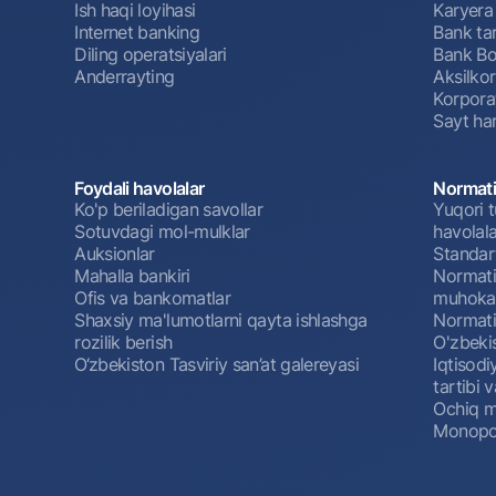
Ish haqi loyihasi
Karyera
Internet banking
Bank tar
Diling operatsiyalari
Bank Bo
Anderrayting
Aksilko
Korpora
Sayt har
Foydali havolalar
Normati
Ko'p beriladigan savollar
Yuqori t
Sotuvdagi mol-mulklar
havolala
Auksionlar
Standar
Mahalla bankiri
Normativ
Ofis va bankomatlar
muhokam
Shaxsiy ma'lumotlarni qayta ishlashga
Normativ
rozilik berish
O'zbeki
O‘zbekiston Tasviriy san’at galereyasi
Iqtisodi
tartibi v
Ochiq m
Monopol