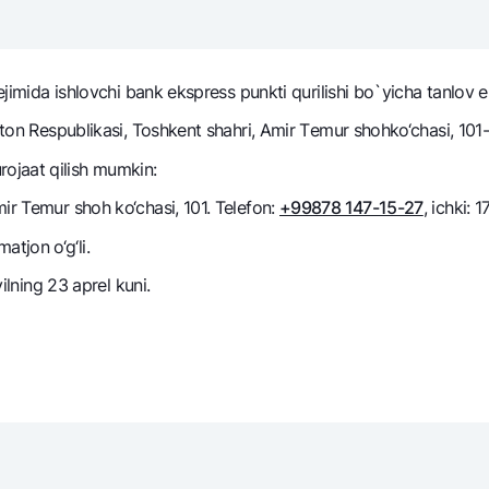
NBU’dan oltin quymalar
Garmin pay
Kumush omonat
ejimida ishlovchi bank ekspress punkti qurilishi bo`yicha tanlov e`
Valyutalar kursi
Eskrou hisob
Aksiyalar
Milliy mobil i
ston Respublikasi, Toshkent shahri, Amir Tеmur shohko‘chasi, 101-
ojaat qilish mumkin:
ir Temur shoh ko‘chasi, 101. Telefon:
+99878 147-15-27
, ichki: 1
tjon o‘g‘li.
yilning 23 aprel kuni.
omatlar
Shaxsiy ma'lumotlarni qayta ishlashga rozilik berish
Aloqa markazi
+998 78 148-00-10
1344