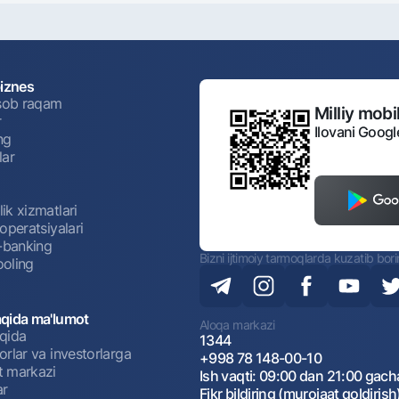
biznes
isob raqam
Milliy mobil
r
Ilovani Googl
ng
lar
ik xizmatlari
operatsiyalari
t-banking
Bizni ijtimoiy tarmoqlarda kuzatib bor
oling
qida ma'lumot
Aloqa markazi
qida
1344
rlar va investorlarga
+998 78 148-00-10
 markazi
Ish vaqti: 09:00 dan 21:00 gach
ar
Fikr bildiring (murojaat qoldirish