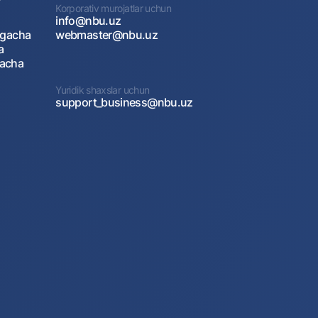
Korporativ murojatlar uchun
info@nbu.uz
agacha
webmaster@nbu.uz
a
gacha
Yuridik shaxslar uchun
support_business@nbu.uz