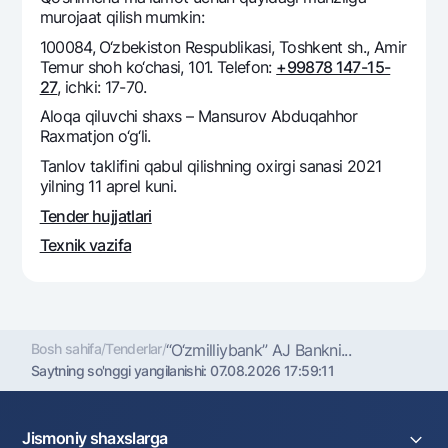
Ofis va bankomatlar
murojaat qilish mumkin:
100084, O‘zbekiston Respublikasi, Toshkent sh., Amir
Shaxsiy ma'lumotlarni qayta ishlashga rozilik berish
Temur shoh ko‘chasi, 101. Telefon:
+99878 147-15-
27
, ichki: 17-70.
Bizni ijtimoiy tarmoqlarda kuzatib boring
Aloqa qiluvchi shaxs – Mansurov Abduqahhor
Raxmatjon o‘g‘li.
Aloqa markazi
+998 78 148-00-10
1344
Tanlov taklifini qabul qilishning oxirgi sanasi 2021
yilning 11 aprel kuni.
Tender hujjatlari
Texnik vazifa
Bosh sahifa
/
Tenderlar
/
“O‘zmilliybank” AJ Bankni...
Saytning so'nggi yangilanishi:
07.08.2026 17:59:11
Jismoniy shaxslarga