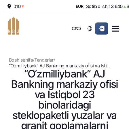
sh:
12 010
Sotib olish:
13 640
So
▼
EUR
▲
Onlayn-bank
Jismoniy shaxslarga (Milliy)
Jismoniy shaxslarga (Milliy
Oddiy versiya
Jismoniy shaxslarga
Kichik biznes uchun
Korporativ mijozl
Biznes uchun (iBank)
Biznes uchun (iBank)
Oq-qora versiya
Bosh sahifa
/
Tenderlar
/
Shaxsiy kabinet
Shaxsiy kabinet
Ovozni yoqish
Jismoniy shaxslarga
“O‘zmilliybank” AJ Bankning markaziy ofisi va Isti...
“O‘zmilliybank” AJ
Kreditlar
Bankning markaziy ofisi
Ipoteka
Omonatlar
va Istiqbol 23
Avtokredit
Hamma uchun
binolaridagi
Kartalar
Mikroqarz
Jozibali
steklopaketli yuzalar va
Bepul
Ta’lim krеditi
Pul oʻtkazmalari
Vozmojno vse
Premial
Overdraft
granit qoplamalarni
Talab qilib olinguncha
Valyutalar kursi