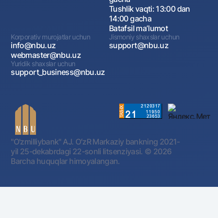
Tushlik vaqti: 13:00 dan
14:00 gacha
Batafsil maʼlumot
Korporativ murojatlar uchun
Jismoniy shaxslar uchun
info@nbu.uz
support@nbu.uz
webmaster@nbu.uz
Yuridik shaxslar uchun
support_business@nbu.uz
"O'zmilliybank" AJ. OʻzR Markaziy bankning 2021-
yil 25-dekabrdagi 22-sonli litsenziyasi.
© 2026
Barcha huquqlar himoyalangan.