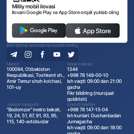
Monopoliyaga qarshi komplaens
Milliy mobil ilovasi
Ilovani Google Play va App Store orqali yuklab oling
Bizni ijtimoiy tarmoqlarda kuzatib boring
Manzil
Aloqa markazi
100084, O‘zbekiston
1344
Respublikasi, Toshkent sh.,
+998 78 148-00-10
Amir Temur shoh ko‘chasi,
Ish vaqti: 09:00 dan 21:00
101-uy
gacha
Fikr bildiring (murojaat
qoldirish)
Jamoat transporti
Ishonch telefoni
"Bodomzor" metro bekati,
+998 78 147-15-04
19, 24, 51, 67, 91, 93, 95,
Ish kunlari: Dushanbadan
115, 140-avtobuslar
Jumagacha
Ish vaqti: 09:00 dan 18:00
gacha