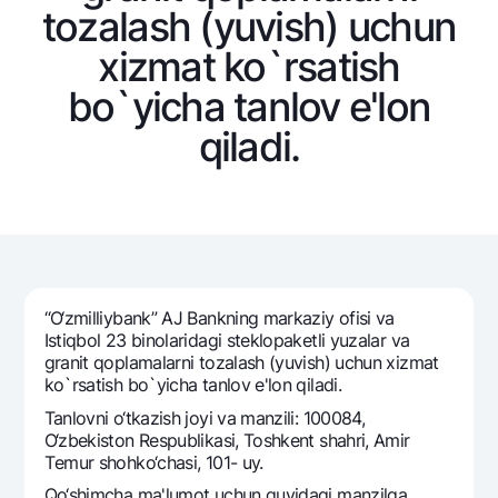
Sayohatchiga
National Green
tozalash (yuvish) uchun
Yevro
UzCard/HUMO
Eskrou hisobvarag‘i
Hamma uchun USD uchun
xizmat ko`rsatish
Visa
Talab qilib olinguncha USD
Tariflar
bo`yicha tanlov e'lon
Visa FIFA
Oltin omonat
qiladi.
Mastercard
Aksiyalar
NBU’dan oltin quymalar
Ish haqi
Kumush omonat
Milliy mobil ilovasi
Garmin pay
Ko'p beriladigan savollar
Sayt bo‘yicha qidiring
“O‘zmilliybank” AJ Bankning markaziy ofisi va
Istiqbol 23 binolaridagi steklopaketli yuzalar va
granit qoplamalarni tozalash (yuvish) uchun xizmat
ko`rsatish bo`yicha tanlov e'lon qiladi.
Tanlovni o‘tkazish joyi va manzili: 100084,
Qidirish
Foydali havolalar
O‘zbekiston Respublikasi, Toshkent shahri, Amir
Ko'p beriladigan savollar
Tеmur shohko‘chasi, 101- uy.
Matbuot markazi
Qo‘shimcha ma'lumot uchun quyidagi manzilga