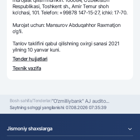
murojaat qilish mumkin: 100084, O‘zbekiston
Ofis va bankomatlar
Respublikasi, Toshkent sh., Amir Temur shoh
ko‘chasi, 101. Telefon: +99878 147-15-27, ichki: 17-70.
Shaxsiy ma'lumotlarni qayta ishlashga rozilik berish
Murojat uchun: Mansurov Abduqahhor Raxmatjon
Bizni ijtimoiy tarmoqlarda kuzatib boring
o‘g‘li.
Tanlov taklifini qabul qilishning oxirgi sanasi 2021
Aloqa markazi
yilning 10 yanvar kuni.
+998 78 148-00-10
1344
Tender hujjatlari
Texnik vazifa
Bosh sahifa
/
Tenderlar
/
“O‘zmilliybank" AJ audito...
Saytning so'nggi yangilanishi:
07.08.2026 07:35:39
Jismoniy shaxslarga