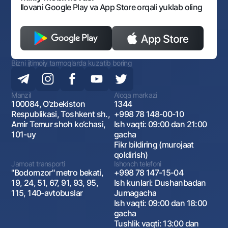
Ilovani Google Play va App Store orqali yuklab oling
Bizni ijtimoiy tarmoqlarda kuzatib boring
Manzil
Aloqa markazi
100084, O‘zbekiston
1344
Respublikasi, Toshkent sh.,
+998 78 148-00-10
Amir Temur shoh ko‘chasi,
Ish vaqti: 09:00 dan 21:00
101-uy
gacha
Fikr bildiring (murojaat
qoldirish)
Jamoat transporti
Ishonch telefoni
"Bodomzor" metro bekati,
+998 78 147-15-04
19, 24, 51, 67, 91, 93, 95,
Ish kunlari: Dushanbadan
115, 140-avtobuslar
Jumagacha
Ish vaqti: 09:00 dan 18:00
gacha
Tushlik vaqti: 13:00 dan