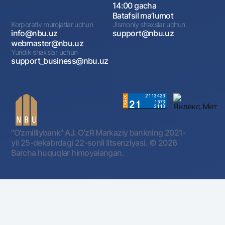
14:00 gacha
Batafsil maʼlumot
Korporativ murojatlar uchun
Jismoniy shaxslar uchun
info@nbu.uz
support@nbu.uz
webmaster@nbu.uz
Yuridik shaxslar uchun
support_business@nbu.uz
"O'zmilliybank" AJ. OʻzR Markaziy bankning 2021-
yil 25-dekabrdagi 22-sonli litsenziyasi.
© 2026
Barcha huquqlar himoyalangan.