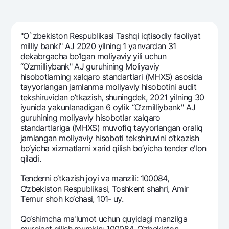
Sayohatchiga
National Green
Yevro
UzCard/HUMO
Eskrou hisobvarag‘i
Hamma uchun USD uchun
Visa
"O`zbekiston Respublikasi Tashqi iqtisodiy faoliyat
Talab qilib olinguncha USD
Tariflar
milliy banki" AJ 2020 yilning 1 yanvardan 31
Visa FIFA
Oltin omonat
dеkabrgacha bo‘lgan moliyaviy yili uchun
Mastercard
Aksiyalar
“O‘zmilliybank" AJ guruhining Moliyaviy
NBU’dan oltin quymalar
hisobotlarning xalqaro standartlari (MHXS) asosida
Ish haqi
Kumush omonat
tayyorlangan jamlanma moliyaviy hisobotini audit
Milliy mobil ilovasi
Garmin pay
tekshiruvidan o’tkazish, shuningdek, 2021 yilning 30
iyunida yakunlanadigan 6 oylik “O‘zmilliybank" AJ
Ko'p beriladigan savollar
guruhining moliyaviy hisobotlar xalqaro
standartlariga (MHXS) muvofiq tayyorlangan oraliq
jamlangan moliyaviy hisoboti tekshiruvini o‘tkazish
Sayt bo‘yicha qidiring
bo‘yicha xizmatlarni xarid qilish bo‘yicha tender e'lon
qiladi.
Tenderni o‘tkazish joyi va manzili: 100084,
O‘zbekiston Respublikasi, Toshkent shahri, Amir
Qidirish
Foydali havolalar
Tеmur shoh ko‘chasi, 101- uy.
Ko'p beriladigan savollar
Qo‘shimcha ma'lumot uchun quyidagi manzilga
Matbuot markazi