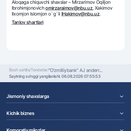
Aloqaga chiquvchi shaxslar – Mirzarimov Oqiljon
Ibrohimjonovich
omirzaraimov@nbu.uz
, Xakimov
Ilxomjon Islomjon o`g`li
IHakimov@nbu.uz
.
Tanlov shartlari
Bosh sahifa
/
Tenderlar
/
"O‘zmilliybank" AJ andеrr...
Saytning so'nggi yangilanishi:
06.08.2026 07:55:53
Jismoniy shaxslarga
Kreditlar
Kichik biznes
Omonatlar
Kartalar
Joriy hisob raqam
Pul oʻtkazmalari
Korporativ mijozlar