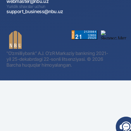
webmaster@nbu.uz
Yuridik shaxslar uchun
support_business@nbu.uz
"O'zmilliybank" AJ. OʻzR Markaziy bankning 2021-
yil 25-dekabrdagi 22-sonli litsenziyasi.
© 2026
Barcha huquqlar himoyalangan.