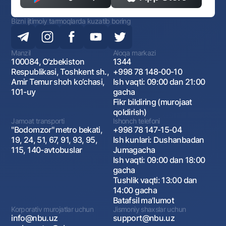
Bizni ijtimoiy tarmoqlarda kuzatib boring
Manzil
Aloqa markazi
100084, O‘zbekiston
1344
Respublikasi, Toshkent sh.,
+998 78 148-00-10
Amir Temur shoh ko‘chasi,
Ish vaqti: 09:00 dan 21:00
101-uy
gacha
Fikr bildiring (murojaat
qoldirish)
Jamoat transporti
Ishonch telefoni
"Bodomzor" metro bekati,
+998 78 147-15-04
19, 24, 51, 67, 91, 93, 95,
Ish kunlari: Dushanbadan
115, 140-avtobuslar
Jumagacha
Ish vaqti: 09:00 dan 18:00
gacha
Tushlik vaqti: 13:00 dan
14:00 gacha
Batafsil maʼlumot
Korporativ murojatlar uchun
Jismoniy shaxslar uchun
info@nbu.uz
support@nbu.uz