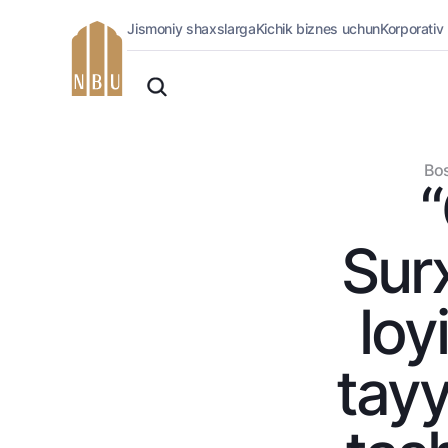
Jismoniy shaxslarga
Kichik biznes uchun
Korporativ
Onlayn-bank
O'zbek
Jismoniy shaxslarga (Milliy)
Oddiy versiya
Jismoniy shaxslarga
Biznes uchun (iBank)
Oq-qora versiya
Bos
Shaxsiy kabinet
“
Ovozni yoqish
Kreditlar
Ipoteka
Surx
Avtokredit
Mikroqarz
loy
Ta’lim krеditi
Overdraft
tayy
National Green