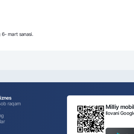
g 6- mart sanasi.
biznes
isob raqam
Milliy mobil
r
Ilovani Googl
ng
lar