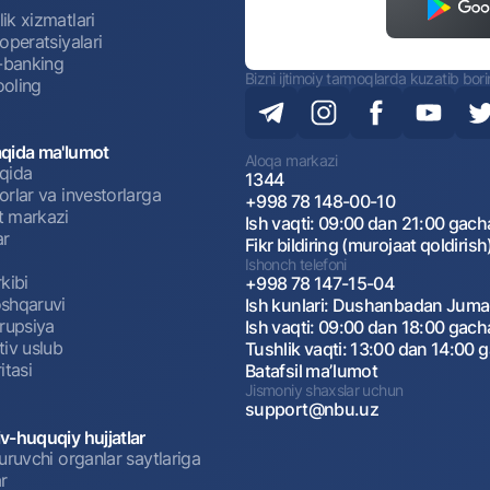
ik xizmatlari
operatsiyalari
t-banking
Bizni ijtimoiy tarmoqlarda kuzatib bor
oling
qida ma'lumot
Aloqa markazi
qida
1344
rlar va investorlarga
+998 78 148-00-10
 markazi
Ish vaqti: 09:00 dan 21:00 gach
ar
Fikr bildiring (murojaat qoldirish
Ishonch telefoni
kibi
+998 78 147-15-04
shqaruvi
Ish kunlari: Dushanbadan Jum
rrupsiya
Ish vaqti: 09:00 dan 18:00 gach
tiv uslub
Tushlik vaqti: 13:00 dan 14:00 
itasi
Batafsil maʼlumot
Jismoniy shaxslar uchun
support@nbu.uz
v-huquqiy hujjatlar
uruvchi organlar saytlariga
r