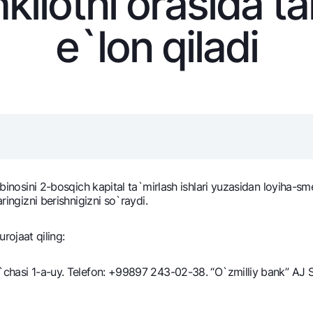
kilotni orasida t
NBU’dan oltin quymalar
Garmin pay
e`lon qiladi
Kumush omonat
Valyutalar kursi
Eskrou hisob
Aksiyalar
Milliy mobil i
 binosini 2-bosqich kapital ta`mirlash ishlari yuzasidan loyiha-sme
ringizni berishnigizni so`raydi.
ojaat qiling:
omatlar
Shaxsiy ma'lumotlarni qayta ishlashga rozilik berish
`chasi 1-a-uy. Теlefon: +99897 243-02-38. “O`zmilliy bank” AJ Sur
Aloqa markazi
+998 78 148-00-10
1344