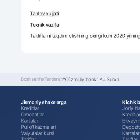
Tanlov xujjati
Texnik vazifa
Takliflarni taqdim etishning oxirgi kuni 2020 yilnin
Bosh sahifa
/
Tenderlar
/
“O`zmilliy bank” AJ Surxa...
Jismoniy shaxslarga
Kichik 
Kreditlar
Joriy h
Omonatlar
Kreditla
Kartalar
Ekvayri
Pul oʻtkazmalari
Depozit
Valyutalar kursi
Kartalar
Tariflar
Tariflar