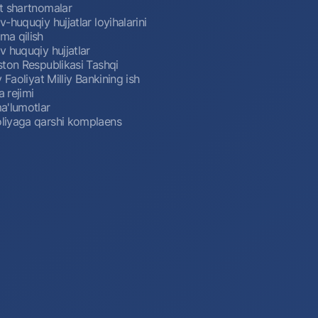
t shartnomalar
-huquqiy hujjatlar loyihalarini
a qilish
 huquqiy hujjatlar
ston Respublikasi Tashqi
y Faoliyat Milliy Bankining ish
a rejimi
a'lumotlar
iyaga qarshi komplaens