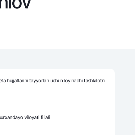
anlov
varag‘i
lovasi
ta hujjatlarini tayyorlah uchun loyihachi tashkilotni
xandayo viloyati filiali