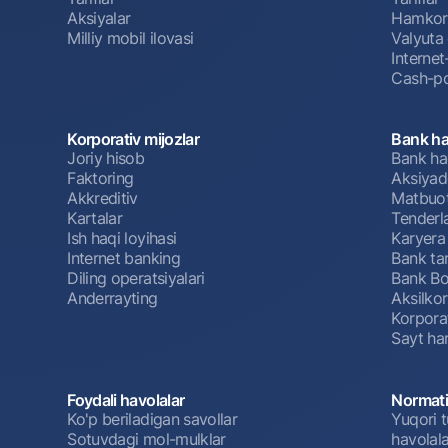
Aksiyalar
Hamkorl
Milliy mobil ilovasi
Valyuta 
Interne
Cash-po
Korporativ mijozlar
Bank ha
Joriy hisob
Bank ha
Faktoring
Aksiyado
Akkreditiv
Matbuot
Kartalar
Tenderl
Ish haqi loyihasi
Karyera
Internet banking
Bank tar
Diling operatsiyalari
Bank Bo
Anderrayting
Aksilko
Korpora
Sayt har
Foydali havolalar
Normati
Ko'p beriladigan savollar
Yuqori t
Sotuvdagi mol-mulklar
havolala