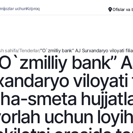
 mijozlar uchun
Ko'proq
Ofislar va
Karyera
Bank haqida
Kichik biznes uchun
Oddiy versiya
h sahifa
/
Tenderlar
/
“O`zmilliy bank” AJ Surxandaryo viloyati filiali 
O`zmilliy bank” 
Oq-qora versiya
Omonatlar
Kartalar
Ovozni yoqish
Hamma uchun
Bepul
andaryo viloyati fi
Jozibali
Premial
Vozmojno vse
Sayohatchiga
iha-smeta hujjatla
Talab qilib olinguncha
UzCard/HUMO
Yevro
Visa
orlah uchun loyi
Hamma uchun USD uchun
Visa FIFA
Talab qilib olinguncha USD
Mastercard
Oltin omonat
Ish haqi