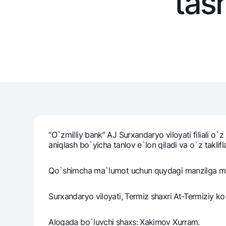
tash
Pul oʻtkazmalari
Tariflar
Ko'p beriladigan savollar
Sayt bo‘yicha qidiring
“O`zmilliy bank” AJ Surxandaryo viloyati filiali o`z
aniqlash bo`yicha tanlov e`lon qiladi va o`z taklifla
Qidirish
Foydali havolalar
Qo`shimcha ma`lumot uchun quydagi manzilga mur
Ko'p beriladigan savollar
Matbuot markazi
Ofis va bank
Surxandaryo viloyati, Termiz shaxri At-Termiziy ko
Bizni ijtimoiy tarmoqlarda kuzatib boring
Aloqada bo`luvchi shaxs: Xakimov Xurram.