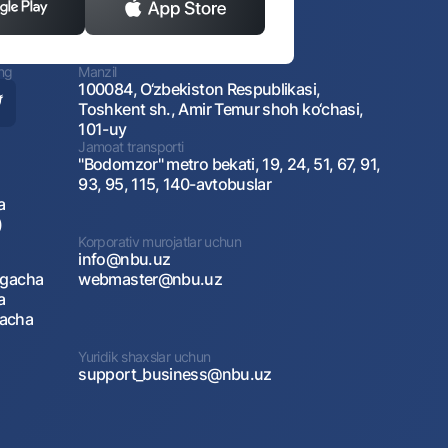
ing
Manzil
100084, O‘zbekiston Respublikasi,
Toshkent sh., Amir Temur shoh ko‘chasi,
101-uy
Jamoat transporti
"Bodomzor" metro bekati, 19, 24, 51, 67, 91,
93, 95, 115, 140-avtobuslar
a
)
Korporativ murojatlar uchun
info@nbu.uz
agacha
webmaster@nbu.uz
a
gacha
Yuridik shaxslar uchun
support_business@nbu.uz