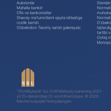
Auksionlar
Standar
Mahalla bankiri
Normativ
Ofis va bankomatlar
muhokam
Shaxsiy ma'lumotlarni qayta ishlashga
Normativ
rozilik berish
O'zbeki
O‘zbekiston Tasviriy san’at galereyasi
Iqtisodi
tartibi v
Ochiq m
Monopol
"O'zmilliybank" AJ. OʻzR Markaziy bankning 2021-
yil 25-dekabrdagi 22-sonli litsenziyasi.
© 2026
Barcha huquqlar himoyalangan.