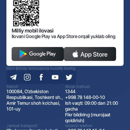
Normativ-huquqiy hujjatlar loyihalarini muhokama qilish
Shaxsiy ma'lumotlarni qayta ishlashga rozilik berish
Korporativ uslub
Normativ huquqiy hujjatlar
O‘zbekiston Tasviriy san’at galereyasi
Sayt haritasi
O'zbekiston Respublikasi Tashqi Iqtisodiy Faoliyat Milliy
Bankining ish tartibi va rejimi
Ochiq ma'lumotlar
Monopoliyaga qarshi komplaens
Milliy mobil ilovasi
Ilovani Google Play va App Store orqali yuklab oling
Bizni ijtimoiy tarmoqlarda kuzatib boring
Manzil
Aloqa markazi
100084, O‘zbekiston
1344
Respublikasi, Toshkent sh.,
+998 78 148-00-10
Amir Temur shoh ko‘chasi,
Ish vaqti: 09:00 dan 21:00
101-uy
gacha
Fikr bildiring (murojaat
qoldirish)
Jamoat transporti
Ishonch telefoni