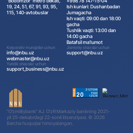
"Bodomzor" metro bekati,
+998 78 147-15-04
19, 24, 51, 67, 91, 93, 95,
Ish kunlari: Dushanbadan
115, 140-avtobuslar
Jumagacha
Ish vaqti: 09:00 dan 18:00
gacha
Tushlik vaqti: 13:00 dan
14:00 gacha
Batafsil maʼlumot
Korporativ murojatlar uchun
Jismoniy shaxslar uchun
info@nbu.uz
support@nbu.uz
webmaster@nbu.uz
Yuridik shaxslar uchun
support_business@nbu.uz
"O'zmilliybank" AJ. OʻzR Markaziy bankning 2021-
yil 25-dekabrdagi 22-sonli litsenziyasi.
© 2026
Barcha huquqlar himoyalangan.