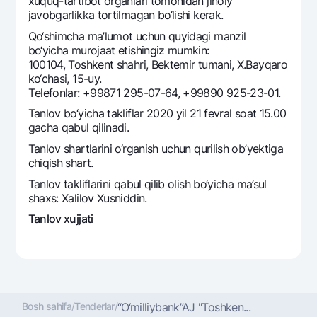
xuquq-tartibot organlari tomonidan jinoiy
Ofis va bankomatlar
javobgarlikka tortilmagan bo‘lishi kеrak.
Shaxsiy ma'lumotlarni qayta ishlashga rozilik berish
Qo‘shimcha ma’lumot uchun quyidagi manzil
bo‘yicha murojaat etishingiz mumkin:
100104, Toshkеnt shahri, Bеktеmir tumani, X.Bayqaro
Bizni ijtimoiy tarmoqlarda kuzatib boring
ko‘chasi, 15-uy.
Tеlefonlar: +99871 295-07-64, +99890 925-23-01.
Aloqa markazi
Tanlov bo‘yicha takliflar 2020 yil 21 fеvral soat 15.00
+998 78 148-00-10
1344
gacha qabul qilinadi.
Tanlov shartlarini o‘rganish uchun qurilish ob’yektiga
chiqish shart.
Tanlov takliflarini qabul qilib olish bo‘yicha ma’sul
shaxs: Xalilov Xusniddin.
Tanlov xujjati
Bosh sahifa
/
Tenderlar
/
“O‘milliybank”AJ "Toshken...