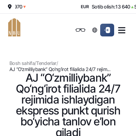
sh:
11 970
Sotib olish:
13 640
So
▼
EUR
▲
Onlayn-bank
Jismoniy shaxslarga (Milliy)
Jismoniy shaxslarga (Milliy
Oddiy versiya
Jismoniy shaxslarga
Kichik biznes uchun
Korporativ mijozl
Biznes uchun (iBank)
Biznes uchun (iBank)
Oq-qora versiya
Bosh sahifa
/
Tenderlar
/
Shaxsiy kabinet
Shaxsiy kabinet
Ovozni yoqish
Jismoniy shaxslarga
AJ “O‘zmilliybank” Qo‘ng‘irot filialida 24/7 rеjim...
AJ “O‘zmilliybank”
Kreditlar
Qo‘ng‘irot filialida 24/7
Ipoteka
Omonatlar
rеjimida ishlaydigan
Avtokredit
Hamma uchun
eksprеss punkt qurish
Kartalar
Mikroqarz
Jozibali
bo‘yicha tanlov e’lon
Bepul
Ta’lim krеditi
Pul oʻtkazmalari
Vozmojno vse
Premial
Overdraft
qiladi
Talab qilib olinguncha
Valyutalar kursi