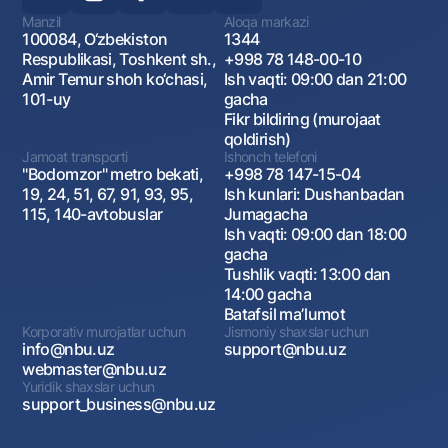
Manzil
Aloqa markazi
100084, O‘zbekiston
1344
Respublikasi, Toshkent sh.,
+998 78 148-00-10
Amir Temur shoh ko‘chasi,
Ish vaqti: 09:00 dan 21:00
101-uy
gacha
Fikr bildiring (murojaat
qoldirish)
Jamoat transporti
Ishonch telefoni
"Bodomzor" metro bekati,
+998 78 147-15-04
19, 24, 51, 67, 91, 93, 95,
Ish kunlari: Dushanbadan
115, 140-avtobuslar
Jumagacha
Ish vaqti: 09:00 dan 18:00
gacha
Tushlik vaqti: 13:00 dan
14:00 gacha
Batafsil maʼlumot
Korporativ murojatlar uchun
Jismoniy shaxslar uchun
info@nbu.uz
support@nbu.uz
webmaster@nbu.uz
Yuridik shaxslar uchun
support_business@nbu.uz