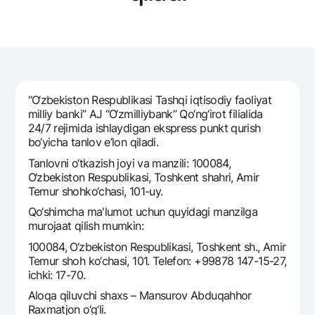
Sayohatchiga
National Green
Yevro
UzCard/HUMO
Eskrou hisobvarag‘i
Hamma uchun USD uchun
Visa
Talab qilib olinguncha USD
Tariflar
Visa FIFA
Oltin omonat
Mastercard
Aksiyalar
NBU’dan oltin quymalar
“O‘zbеkiston Rеspublikasi Tashqi iqtisodiy faoliyat
Ish haqi
milliy banki” AJ “O‘zmilliybank” Qo‘ng‘irot filialida
Kumush omonat
Milliy mobil ilovasi
Garmin pay
24/7 rеjimida ishlaydigan eksprеss punkt qurish
bo‘yicha tanlov e’lon qiladi.
Ko'p beriladigan savollar
Tanlovni o‘tkazish joyi va manzili: 100084,
O‘zbekiston Respublikasi, Toshkent shahri, Amir
Теmur shohko‘chasi, 101-uy.
Sayt bo‘yicha qidiring
Qo‘shimcha ma'lumot uchun quyidagi manzilga
murojaat qilish mumkin:
100084, O‘zbekiston Respublikasi, Toshkent sh., Amir
Temur shoh ko‘chasi, 101. Telefon: +99878 147-15-27,
Qidirish
Foydali havolalar
ichki: 17-70.
Ko'p beriladigan savollar
Aloqa qiluvchi shaxs – Mansurov Abduqahhor
Matbuot markazi
Raxmatjon o‘g‘li.