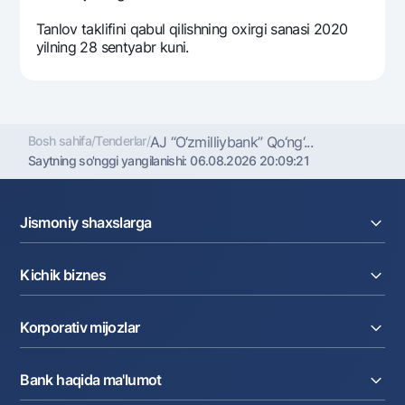
Ofis va bankomatlar
Tanlov taklifini qabul qilishning oxirgi sanasi 2020
Shaxsiy ma'lumotlarni qayta ishlashga rozilik berish
yilning 28 sentyabr kuni.
Bizni ijtimoiy tarmoqlarda kuzatib boring
Aloqa markazi
Bosh sahifa
/
Tenderlar
/
AJ “O‘zmilliybank” Qo‘ng‘...
+998 78 148-00-10
1344
Saytning so'nggi yangilanishi:
06.08.2026 20:09:21
Jismoniy shaxslarga
Kreditlar
Kichik biznes
Omonatlar
Kartalar
Joriy hisob raqam
Pul oʻtkazmalari
Korporativ mijozlar
Kreditlar
Valyutalar kursi
Ekvayring
Tariflar
Joriy hisob
Depozitlar
Aksiyalar
Bank haqida ma'lumot
Faktoring
Kartalar
Milliy mobil ilovasi