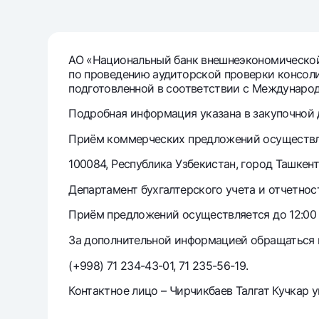
Денежные переводы
Тарифы
АО «Национальный банк внешнеэкономической 
по проведению аудиторской проверки консоли
Часто задаваемые вопросы
подготовленной в соответствии с Междунаро
Подробная информация указана в закупочной 
Ищите по сайту
Приём коммерческих предложений осуществля
100084, Республика Узбекистан, город Ташкент
Департамент бухгалтерского учета и отчетно
Найти
Полезные ссылки
Приём предложений осуществляется до 12:00 (
Часто задаваемые вопросы
Пресс-центр
Офисы и б
За дополнительной информацией обращаться 
(+998) 71 234-43-01, 71 235-56-19.
Следите за нами в соцсетях
Контактное лицо – Чирчикбаев Талгат Кучкар у