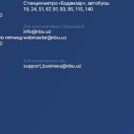
Станция метро «Бадамзар», автобусы
19, 24, 51, 67, 91, 93, 95, 115, 140
00
Для корпоративных обращений
info@nbu.uz
по пятницу
webmaster@nbu.uz
00
Для юридических лиц
support_business@nbu.uz