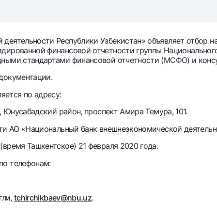
Серебряный депозит
Garmin pay
Курсы валют
Эскроу-cчё
Акции
Мобильное п
деятельности Республики Узбекистан» объявляет отбор н
дированной финансовой отчетности группы Национального 
дными стандартами финансовой отчетности (МСФО) и конс
документации.
ется по адресу:
, Юнусабадский район, проспект Амира Темура, 101.
сти АО «Национальный банк внешнеэкономической деятельн
время Ташкентское) 21 февраля 2020 года.
анкоматы
Согласие на обработку персональных данных
по телефонам:
Контакт-центр
+998 78 148-00-10
гли,
tchirchikbaev@nbu.uz
.
1344