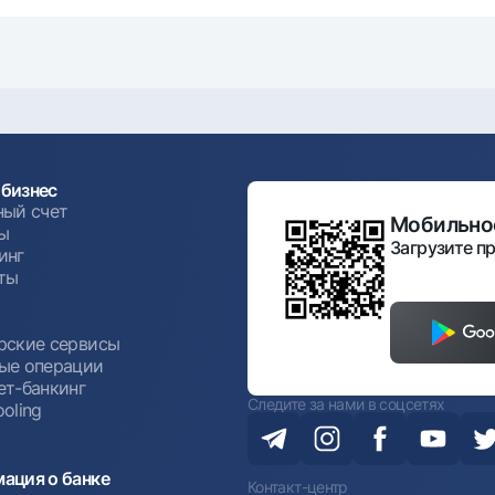
бизнес
ный счет
Мобильное
ы
Загрузите пр
инг
ты
ы
рские сервисы
ые операции
ет-банкинг
Следите за нами в соцсетях
oling
ация о банке
Контакт-центр