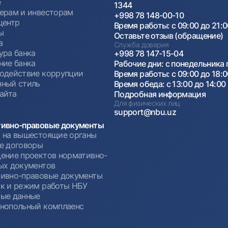
е
1344
ерам и инвесторам
+998 78 148-00-10
центр
Время работы: с 09:00 до 21:
ы
Оставьте отзыв (обращение)
а
Служба доверия
ура банка
+998 78 147-15-04
ние банка
Рабочие дни: с понедельника 
одействие коррупции
Время работы: с 09:00 до 18:
ный стиль
Время обеда: с 13:00 до 14:00
сайта
Подробная информация
Для физических лиц
support@nbu.uz
ивно-правовые документы
 на вышестоящие органы
е договоры
ение проектов нормативно-
ых документов
ивно-правовые документы
к и режим работы НБУ
ые данные
нопольный комплаенс