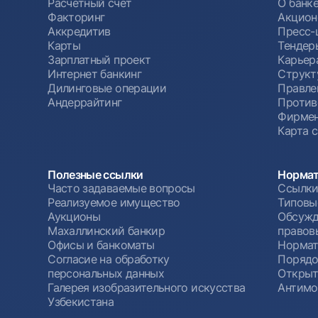
Расчетный счет
О банк
Факторинг
Акцион
Аккредитив
Пресс-
Карты
Тендер
Зарплатный проект
Карьер
Интернет банкинг
Структ
Дилинговые операции
Правле
Андеррайтинг
Против
Фирмен
Карта 
Полезные ссылки
Нормат
Часто задаваемые вопросы
Ссылки
Реализуемое имущество
Типовы
Аукционы
Обсужд
Махаллинский банкир
правов
Офисы и банкоматы
Нормат
Согласие на обработку
Порядо
персональных данных
Открыт
Галерея изобразительного искусства
Антимо
Узбекистана