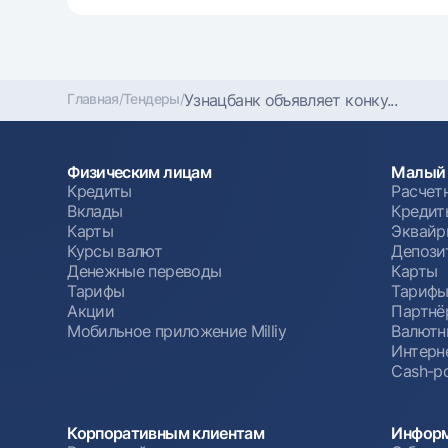
Главная
/
Тендеры
/
Узнацбанк объявляет конку...
Физическим лицам
Малый 
Кредиты
Расчет
Вклады
Кредит
Карты
Эквайр
Курсы валют
Депози
Денежные переводы
Карты
Тарифы
Тариф
Акции
Партнё
Мобильное приложение Milliy
Валютн
Интерн
Cash-po
Корпоративным клиентам
Информ