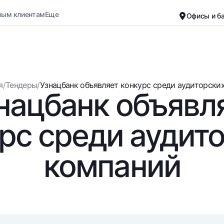
ным клиентам
Еще
Офисы и б
Карьера
О банке
Малому бизнесу
Обычная версия
я
/
Тендеры
/
Узнацбанк объявляет конкурс среди аудиторских 
нацбанк объявл
Черно-белая версия
Вклады
Карты
Включить озвучивание
Для всех
Бесплатные
рс среди аудит
До востребования
Премиальные
Евро
Путешественн
компаний
Возможно все
UzCard/HUMO
До востребования USD
Visa
Для всех USD
Visa FIFA
Золотой депозит
Mastercard
Золотые слитки от НБУ
Зарплатные