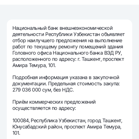
Путешественнику
National Green
До востребования USD
UzCard/HUMO
Эскроу-cчёт
Для всех USD
Visa
Золотой депозит
Тарифы
Национальный банк внешнеэкономической
Visa FIFA
Золотые слитки от НБУ
деятельности Республики Узбекистан объявляет
Mastercard
Акции
отбор наилучшего предложения на выполнение
Серебряный депозит
работ по текущему ремонту помещений здания
Зарплатные
Головного офиса Национального банка ВЭД РУ,
Мобильное приложение Milliy
Garmin pay
расположенного по адресу: г. Ташкент, проспект
Амира Темура, 101.
Часто задаваемые вопросы
Подробная информация указана в закупочной
документации. Предельная стоимость закупа:
Ищите по сайту
279 036 000 сум, без НДС.
Приём коммерческих предложений
осуществляется по адресу:
Найти
Полезные ссылки
100084, Республика Узбекистан, город Ташкент,
Часто задаваемые вопросы
Юнусабадский район, проспект Амира Темура,
101.
Пресс-центр