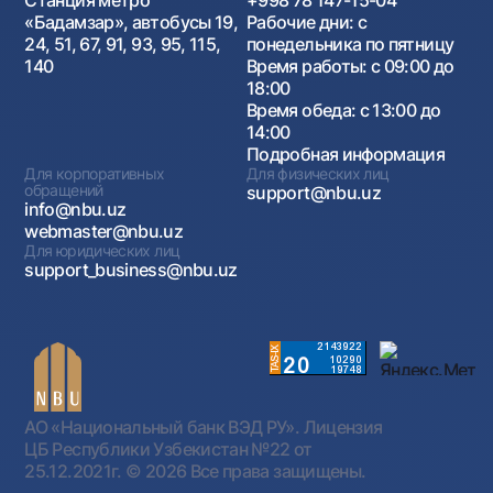
«Бадамзар», автобусы 19,
Рабочие дни: с
24, 51, 67, 91, 93, 95, 115,
понедельника по пятницу
140
Время работы: с 09:00 до
18:00
Время обеда: с 13:00 до
14:00
Подробная информация
Для корпоративных
Для физических лиц
обращений
support@nbu.uz
info@nbu.uz
webmaster@nbu.uz
Для юридических лиц
support_business@nbu.uz
АО «Национальный банк ВЭД РУ». Лицензия
ЦБ Республики Узбекистан №22 от
25.12.2021г.
© 2026 Все права защищены.