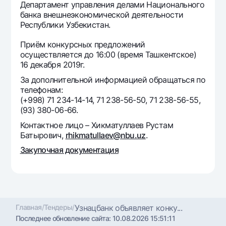
Департамент управления делами Национального
Офисы и банкоматы
банка внешнеэкономической деятельности
Согласие на обработку персональных данных
Республики Узбекистан.
Приём конкурсных предложений
Следите за нами в соцсетях
осуществляется до 16:00 (время Ташкентское)
16 декабря 2019г.
Контакт-центр
За дополнительной информацией обращаться по
+998 78 148-00-10
1344
телефонам:
(+998) 71 234-14-14, 71 238-56-50, 71 238-56-55,
(93) 380-06-66.
Контактное лицо – Хикматуллаев Рустам
Батырович,
rhikmatullaev@nbu.uz
.
Закупочная документация
Главная
/
Тендеры
/
Узнацбанк объявляет конку...
Последнее обновление сайта:
10.08.2026 15:51:11