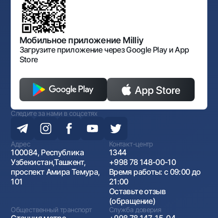
документов
Галерея изобразительного искусства Узбекистана
Карта сайта
Нормативно-правовые документы
Порядок и режим работы НБУ
Открытые данные
Антимонопольный комплаенс
Мобильное приложение Milliy
Загрузите приложение через Google Play и App
Store
Следите за нами в соцсетях
Адрес
Контакт-центр
100084, Республика
1344
Узбекистан,Ташкент,
+998 78 148-00-10
проспект Амира Темура,
Время работы: с 09:00 до
101
21:00
Оставьте отзыв
(обращение)
Общественный транспорт
Служба доверия
Станция метро
+998 78 147-15-04