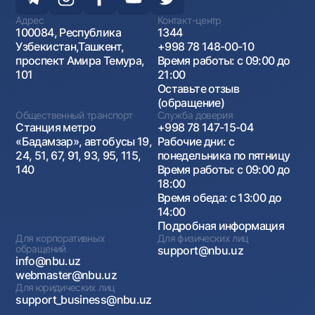
Адрес
Контакт-центр
100084, Республика
1344
Узбекистан,Ташкент,
+998 78 148-00-10
проспект Амира Темура,
Время работы: с 09:00 до
101
21:00
Оставьте отзыв
(обращение)
Общественный транспорт
Служба доверия
Станция метро
+998 78 147-15-04
«Бадамзар», автобусы 19,
Рабочие дни: с
24, 51, 67, 91, 93, 95, 115,
понедельника по пятницу
140
Время работы: с 09:00 до
18:00
Время обеда: с 13:00 до
14:00
Подробная информация
Для корпоративных
Для физических лиц
обращений
support@nbu.uz
info@nbu.uz
webmaster@nbu.uz
Для юридических лиц
support_business@nbu.uz