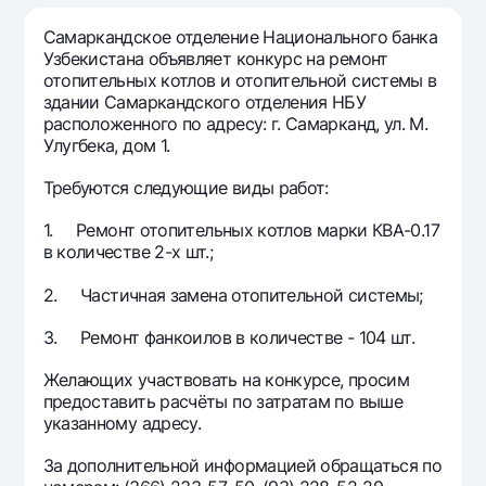
Путешественнику
National Green
До востребования USD
UzCard/HUMO
Самаркандское отделение Национального банка
Эскроу-cчёт
Для всех USD
Узбекистана объявляет конкурс на ремонт
Visa
отопительных котлов и отопительной системы в
Золотой депозит
Тарифы
Visa FIFA
здании Самаркандского отделения НБУ
Золотые слитки от НБУ
расположенного по адресу: г. Самарканд, ул. М.
Mastercard
Акции
Улугбека, дом 1.
Серебряный депозит
Зарплатные
Мобильное приложение Milliy
Требуются следующие виды работ:
Garmin pay
1. Ремонт отопительных котлов марки КВА-0.17
Часто задаваемые вопросы
в количестве 2-х шт.;
2. Частичная замена отопительной системы;
Ищите по сайту
3. Ремонт фанкоилов в количестве - 104 шт.
Желающих участвовать на конкурсе, просим
предоставить расчёты по затратам по выше
Найти
Полезные ссылки
указанному адресу.
Часто задаваемые вопросы
За дополнительной информацией обращаться по
Пресс-центр