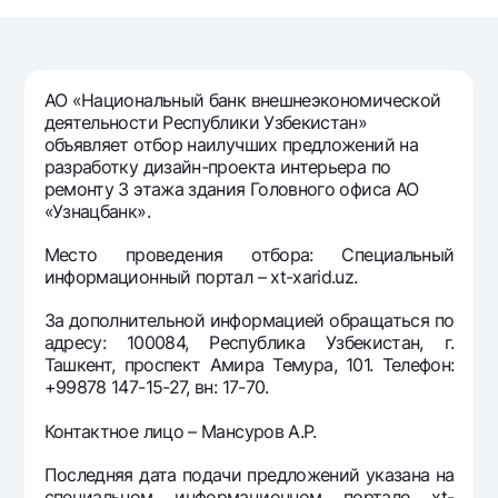
Путешественнику
National Green
До востребования USD
UzCard/HUMO
Эскроу-cчёт
Для всех USD
Visa
Золотой депозит
Тарифы
АО «Национальный банк внешнеэкономической
Visa FIFA
Золотые слитки от НБУ
деятельности Республики Узбекистан»
Mastercard
Акции
объявляет отбор наилучших предложений на
Серебряный депозит
разработку дизайн-проекта интерьера по
Зарплатные
ремонту 3 этажа здания Головного офиса АО
Мобильное приложение Milliy
Garmin pay
«Узнацбанк».
Часто задаваемые вопросы
Место проведения отбора: Специальный
информационный портал – xt-xarid.uz.
Ищите по сайту
За дополнительной информацией обращаться по
адресу: 100084, Республика Узбекистан, г.
Ташкент, проспект Амира Темура, 101. Телефон:
+99878 147-15-27, вн: 17-70.
Найти
Полезные ссылки
Контактное лицо – Мансуров А.Р.
Часто задаваемые вопросы
Последняя дата подачи предложений указана на
Пресс-центр
специальном информационном портале xt-