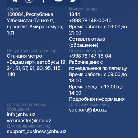
Адрес
Контакт-центр
100084, Республика
1344
Узбекистан,Ташкент,
+998 78 148-00-10
проспект Амира Темура,
Время работы: с 09:00 до
101
21:00
Оставьте отзыв
(обращение)
Общественный транспорт
Служба доверия
Станция метро
+998 78 147-15-04
«Бадамзар», автобусы 19,
Рабочие дни: с
24, 51, 67, 91, 93, 95, 115,
понедельника по пятницу
140
Время работы: с 09:00 до
18:00
Время обеда: с 13:00 до
14:00
Подробная информация
Для корпоративных
Для физических лиц
обращений
support@nbu.uz
info@nbu.uz
webmaster@nbu.uz
Для юридических лиц
support_business@nbu.uz