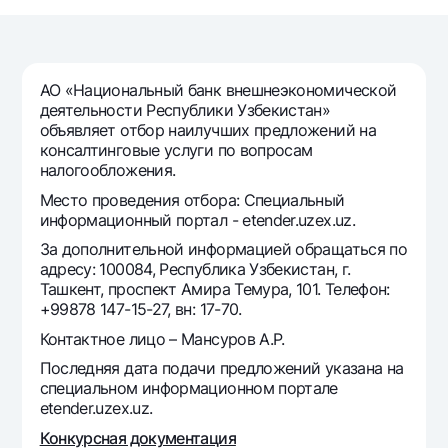
Путешественнику
National Green
До востребования USD
UzCard/HUMO
Эскроу-cчёт
Для всех USD
Visa
Золотой депозит
Тарифы
АО «Национальный банк внешнеэкономической
Visa Champion
Золотые слитки от НБУ
деятельности Республики Узбекистан»
Mastercard
Акции
объявляет отбор наилучших предложений на
Серебряный депозит
консалтинговые услуги по вопросам
Зарплатные
налогообложения.
Мобильное приложение Milliy
Garmin pay
Место проведения отбора: Специальный
Часто задаваемые вопросы
информационный портал - etender.uzex.uz.
За дополнительной информацией обращаться по
адресу: 100084, Республика Узбекистан, г.
Ищите по сайту
Ташкент, проспект Амира Темура, 101. Телефон:
+99878 147-15-27, вн: 17-70.
Контактное лицо – Мансуров А.Р.
Последняя дата подачи предложений указана на
Найти
Полезные ссылки
специальном информационном портале
Часто задаваемые вопросы
etender.uzex.uz.
Пресс-центр
Конкурсная документация