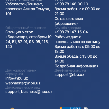
Узбекистан,Ташкент,
+998 78 148-00-10
проспект Амира Темура,
Время работы: с 09:00 до
101
21:00
Оставьте отзыв
(обращение)
Общественный транспорт
Служба доверия
Станция метро
+998 78 147-15-04
«Бадамзар», автобусы 19,
Рабочие дни: с
24, 51, 67, 91, 93, 95, 115,
понедельника по пятницу
140
Время работы: с 09:00 до
18:00
Время обеда: с 13:00 до
14:00
Подробная информация
Для корпоративных
Для физических лиц
обращений
support@nbu.uz
info@nbu.uz
webmaster@nbu.uz
Для юридических лиц
support_business@nbu.uz