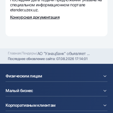
Офисы и банкоматы
специальном информационном портале
etender.uzex.uz.
Согласие на обработку персональных данных
Конкурсная документация
Следите за нами в соцсетях
Контакт-центр
+998 78 148-00-10
1344
Главная
/
Тендеры
/
АО "Узнацбанк" объявляет ...
Последнее обновление сайта:
07.08.2026 17:14:01
Физическим лицам
Кредиты
Малый бизнес
Вклады
Карты
Расчетный счет
Курсы валют
Корпоративным клиентам
Кредиты
Денежные переводы
Эквайринг
Тарифы