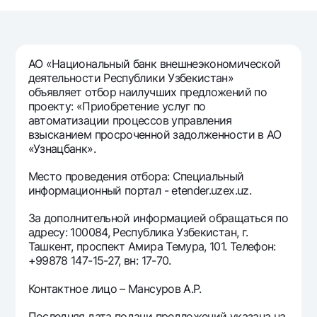
Путешественнику
National Green
До востребования USD
UzCard/HUMO
Эскроу-cчёт
Для всех USD
Visa
Золотой депозит
Тарифы
АО «Национальный банк внешнеэкономической
Visa FIFA
Золотые слитки от НБУ
деятельности Республики Узбекистан»
Mastercard
Акции
объявляет отбор наилучших предложений по
Серебряный депозит
проекту: «Приобретение услуг по
Зарплатные
автоматизации процессов управления
Мобильное приложение Milliy
Garmin pay
взысканием просроченной задолженности в АО
«Узнацбанк».
Часто задаваемые вопросы
Место проведения отбора: Специальный
информационный портал - etender.uzex.uz.
Ищите по сайту
За дополнительной информацией обращаться по
адресу: 100084, Республика Узбекистан, г.
Ташкент, проспект Амира Темура, 101. Телефон:
+99878 147-15-27, вн: 17-70.
Найти
Полезные ссылки
Часто задаваемые вопросы
Контактное лицо – Мансуров А.Р.
Пресс-центр
Последняя дата подачи предложений указана на