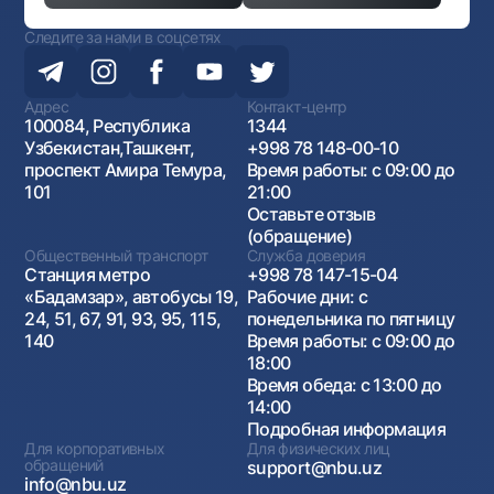
Следите за нами в соцсетях
Адрес
Контакт-центр
100084, Республика
1344
Узбекистан,Ташкент,
+998 78 148-00-10
проспект Амира Темура,
Время работы: с 09:00 до
101
21:00
Оставьте отзыв
(обращение)
Общественный транспорт
Служба доверия
Станция метро
+998 78 147-15-04
«Бадамзар», автобусы 19,
Рабочие дни: с
24, 51, 67, 91, 93, 95, 115,
понедельника по пятницу
140
Время работы: с 09:00 до
18:00
Время обеда: с 13:00 до
14:00
Подробная информация
Для корпоративных
Для физических лиц
обращений
support@nbu.uz
info@nbu.uz