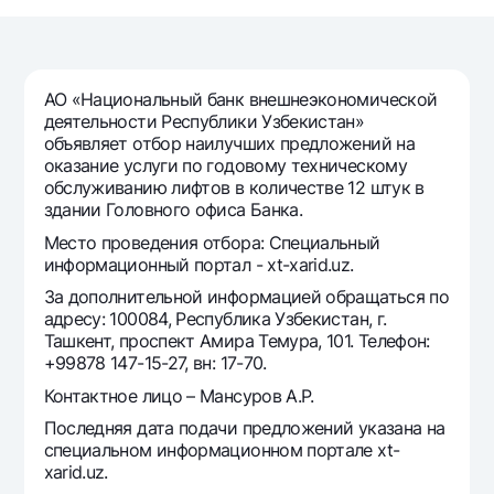
Путешественнику
National Green
До востребования USD
UzCard/HUMO
Эскроу-cчёт
Для всех USD
Visa
Золотой депозит
Тарифы
АО «Национальный банк внешнеэкономической
Visa FIFA
Золотые слитки от НБУ
деятельности Республики Узбекистан»
Mastercard
Акции
объявляет отбор наилучших предложений на
Серебряный депозит
оказание услуги по годовому техническому
Зарплатные
обслуживанию лифтов в количестве 12 штук в
Мобильное приложение Milliy
Garmin pay
здании Головного офиса Банка.
Часто задаваемые вопросы
Место проведения отбора: Специальный
информационный портал - xt-xarid.uz.
За дополнительной информацией обращаться по
Ищите по сайту
адресу: 100084, Республика Узбекистан, г.
Ташкент, проспект Амира Темура, 101. Телефон:
+99878 147-15-27, вн: 17-70.
Контактное лицо – Мансуров А.Р.
Найти
Полезные ссылки
Последняя дата подачи предложений указана на
Часто задаваемые вопросы
специальном информационном портале xt-
xarid.uz.
Пресс-центр