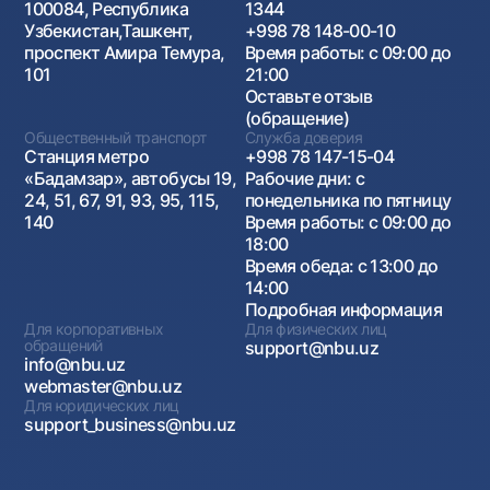
100084, Республика
1344
Узбекистан,Ташкент,
+998 78 148-00-10
проспект Амира Темура,
Время работы: с 09:00 до
101
21:00
Оставьте отзыв
(обращение)
Общественный транспорт
Служба доверия
Станция метро
+998 78 147-15-04
«Бадамзар», автобусы 19,
Рабочие дни: с
24, 51, 67, 91, 93, 95, 115,
понедельника по пятницу
140
Время работы: с 09:00 до
18:00
Время обеда: с 13:00 до
14:00
Подробная информация
Для корпоративных
Для физических лиц
обращений
support@nbu.uz
info@nbu.uz
webmaster@nbu.uz
Для юридических лиц
support_business@nbu.uz