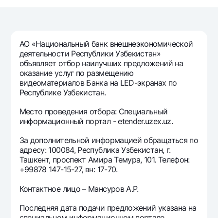
Путешественнику
National Green
До востребования USD
UzCard/HUMO
Эскроу-cчёт
Для всех USD
Visa
Золотой депозит
Тарифы
АО «Национальный банк внешнеэкономической
Visa FIFA
Золотые слитки от НБУ
деятельности Республики Узбекистан»
Mastercard
Акции
объявляет отбор наилучших предложений на
Серебряный депозит
оказание услуг по размещению
Зарплатные
видеоматериалов Банка на LED-экранах по
Мобильное приложение Milliy
Garmin pay
Республике Узбекистан.
Часто задаваемые вопросы
Место проведения отбора: Специальный
информационный портал - etender.uzex.uz.
Ищите по сайту
За дополнительной информацией обращаться по
адресу: 100084, Республика Узбекистан, г.
Ташкент, проспект Амира Темура, 101. Телефон:
+99878 147-15-27, вн: 17-70.
Найти
Полезные ссылки
Контактное лицо – Мансуров А.Р.
Часто задаваемые вопросы
Последняя дата подачи предложений указана на
Пресс-центр
специальном информационном портале