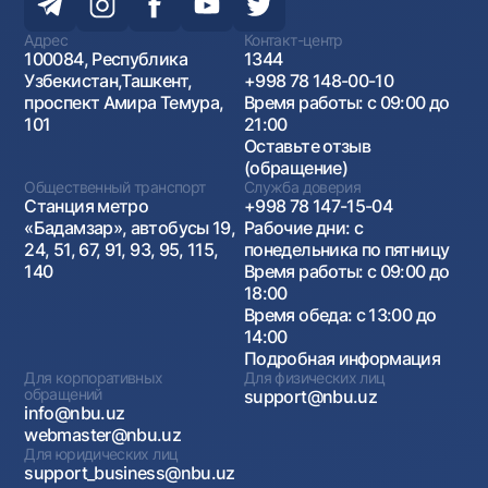
Адрес
Контакт-центр
100084, Республика
1344
Узбекистан,Ташкент,
+998 78 148-00-10
проспект Амира Темура,
Время работы: с 09:00 до
101
21:00
Оставьте отзыв
(обращение)
Общественный транспорт
Служба доверия
Станция метро
+998 78 147-15-04
«Бадамзар», автобусы 19,
Рабочие дни: с
24, 51, 67, 91, 93, 95, 115,
понедельника по пятницу
140
Время работы: с 09:00 до
18:00
Время обеда: с 13:00 до
14:00
Подробная информация
Для корпоративных
Для физических лиц
обращений
support@nbu.uz
info@nbu.uz
webmaster@nbu.uz
Для юридических лиц
support_business@nbu.uz