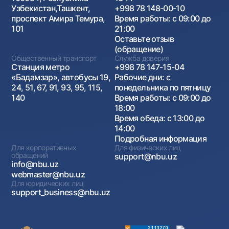
Узбекистан,Ташкент,
+998 78 148-00-10
проспект Амира Темура,
Время работы: с 09:00 до
101
21:00
Оставьте отзыв
(обращение)
Общественный транспорт
Служба доверия
Станция метро
+998 78 147-15-04
«Бадамзар», автобусы 19,
Рабочие дни: с
24, 51, 67, 91, 93, 95, 115,
понедельника по пятницу
140
Время работы: с 09:00 до
18:00
Время обеда: с 13:00 до
14:00
Подробная информация
Для корпоративных
Для физических лиц
обращений
support@nbu.uz
info@nbu.uz
webmaster@nbu.uz
Для юридических лиц
support_business@nbu.uz