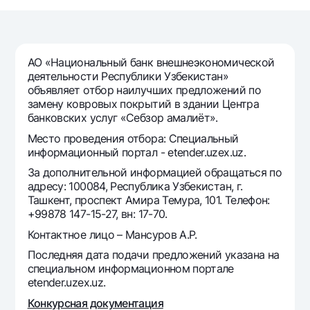
Путешественнику
National Green
До востребования USD
UzCard/HUMO
Эскроу-cчёт
Для всех USD
Visa
Золотой депозит
Тарифы
АО «Национальный банк внешнеэкономической
Visa FIFA
Золотые слитки от НБУ
деятельности Республики Узбекистан»
Mastercard
Акции
объявляет отбор наилучших предложений по
Серебряный депозит
замену ковровых покрытий в здании Центра
Зарплатные
банковских услуг «Себзор амалиёт».
Мобильное приложение Milliy
Garmin pay
Место проведения отбора: Специальный
Часто задаваемые вопросы
информационный портал - etender.uzex.uz.
За дополнительной информацией обращаться по
адресу: 100084, Республика Узбекистан, г.
Ищите по сайту
Ташкент, проспект Амира Темура, 101. Телефон:
+99878 147-15-27, вн: 17-70.
Контактное лицо – Мансуров А.Р.
Последняя дата подачи предложений указана на
Найти
Полезные ссылки
специальном информационном портале
Часто задаваемые вопросы
etender.uzex.uz.
Пресс-центр
Конкурсная документация