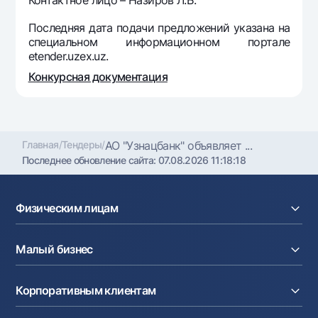
Офисы и банкоматы
Последняя дата подачи предложений указана на
Согласие на обработку персональных данных
специальном информационном портале
etender.uzex.uz.
Следите за нами в соцсетях
Конкурсная документация
Контакт-центр
+998 78 148-00-10
1344
Главная
/
Тендеры
/
АО "Узнацбанк" объявляет ...
Последнее обновление сайта:
07.08.2026 11:18:18
Физическим лицам
Кредиты
Малый бизнес
Вклады
Карты
Расчетный счет
Курсы валют
Корпоративным клиентам
Кредиты
Денежные переводы
Эквайринг
Тарифы