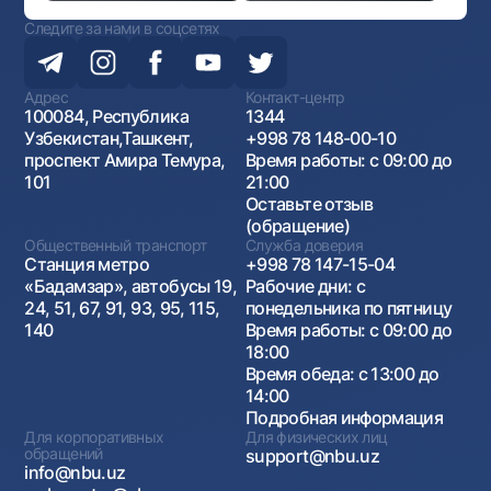
Следите за нами в соцсетях
Адрес
Контакт-центр
100084, Республика
1344
Узбекистан,Ташкент,
+998 78 148-00-10
проспект Амира Темура,
Время работы: с 09:00 до
101
21:00
Оставьте отзыв
(обращение)
Общественный транспорт
Служба доверия
Станция метро
+998 78 147-15-04
«Бадамзар», автобусы 19,
Рабочие дни: с
24, 51, 67, 91, 93, 95, 115,
понедельника по пятницу
140
Время работы: с 09:00 до
18:00
Время обеда: с 13:00 до
14:00
Подробная информация
Для корпоративных
Для физических лиц
обращений
support@nbu.uz
info@nbu.uz