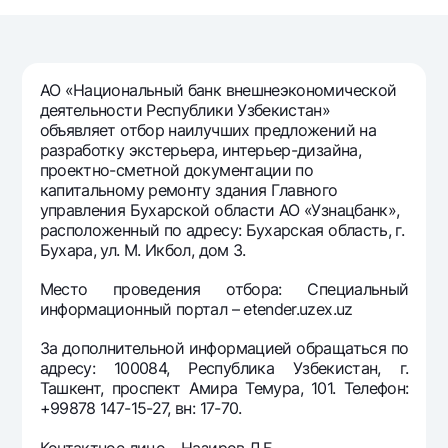
Путешественнику
National Green
До востребования USD
UzCard/HUMO
Эскроу-cчёт
Для всех USD
Visa
Золотой депозит
Тарифы
АО «Национальный банк внешнеэкономической
Visa FIFA
Золотые слитки от НБУ
деятельности Республики Узбекистан»
Mastercard
Акции
объявляет отбор наилучших предложений на
Серебряный депозит
разработку экстерьера, интерьер-дизайна,
Зарплатные
проектно-сметной документации по
Мобильное приложение Milliy
Garmin pay
капитальному ремонту здания Главного
управления Бухарской области АО «Узнацбанк»,
Часто задаваемые вопросы
расположенный по адресу: Бухарская область, г.
Бухара, ул. М. Икбол, дом 3.
Ищите по сайту
Место проведения отбора: Специальный
информационный портал – etender.uzex.uz
За дополнительной информацией обращаться по
адресу: 100084, Республика Узбекистан, г.
Найти
Полезные ссылки
Ташкент, проспект Амира Темура, 101. Телефон:
Часто задаваемые вопросы
+99878 147-15-27, вн: 17-70.
Пресс-центр
Контактное лицо – Назиров Л.Б.