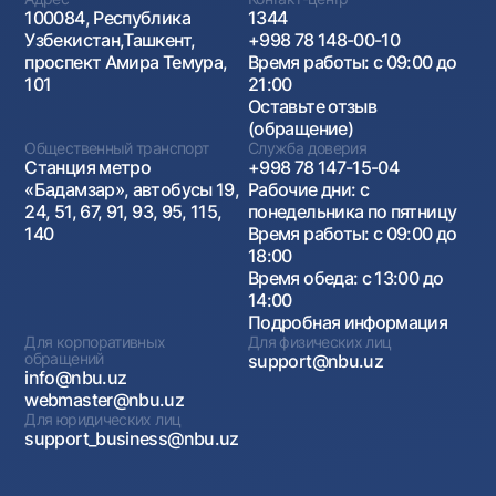
100084, Республика
1344
Узбекистан,Ташкент,
+998 78 148-00-10
проспект Амира Темура,
Время работы: с 09:00 до
101
21:00
Оставьте отзыв
(обращение)
Общественный транспорт
Служба доверия
Станция метро
+998 78 147-15-04
«Бадамзар», автобусы 19,
Рабочие дни: с
24, 51, 67, 91, 93, 95, 115,
понедельника по пятницу
140
Время работы: с 09:00 до
18:00
Время обеда: с 13:00 до
14:00
Подробная информация
Для корпоративных
Для физических лиц
обращений
support@nbu.uz
info@nbu.uz
webmaster@nbu.uz
Для юридических лиц
support_business@nbu.uz