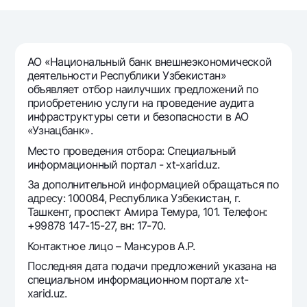
Путешественнику
National Green
До востребования USD
UzCard/HUMO
Эскроу-cчёт
Для всех USD
Visa
Золотой депозит
Тарифы
АО «Национальный банк внешнеэкономической
Visa FIFA
Золотые слитки от НБУ
деятельности Республики Узбекистан»
Mastercard
Акции
объявляет отбор наилучших предложений по
Серебряный депозит
приобретению услуги на проведение аудита
Зарплатные
инфраструктуры сети и безопасности в АО
Мобильное приложение Milliy
Garmin pay
«Узнацбанк».
Часто задаваемые вопросы
Место проведения отбора: Специальный
информационный портал - xt-xarid.uz.
За дополнительной информацией обращаться по
Ищите по сайту
адресу: 100084, Республика Узбекистан, г.
Ташкент, проспект Амира Темура, 101. Телефон:
+99878 147-15-27, вн: 17-70.
Контактное лицо – Мансуров А.Р.
Найти
Полезные ссылки
Последняя дата подачи предложений указана на
Часто задаваемые вопросы
специальном информационном портале xt-
xarid.uz.
Пресс-центр